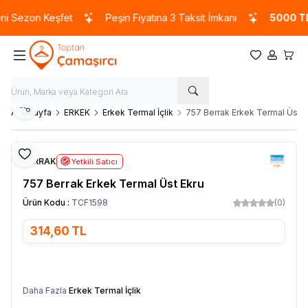
 Sezon Keşfet
Peşin Fiyatına 3 Taksit İmkanı
5000 TL
v
Favorilerim
Hesabım
Sepet
Paylaş
Ana Sayfa
ERKEK
Erkek Termal İçlik
757 Berrak Erkek Termal Üst E
Favoriye Ekle
BERRAK
Yetkili Satıcı
757 Berrak Erkek Termal Üst Ekru
Ürün Kodu :
TCF1598
(0)
314,60
TL
SEPETE EKLE
Daha Fazla
Erkek Termal İçlik