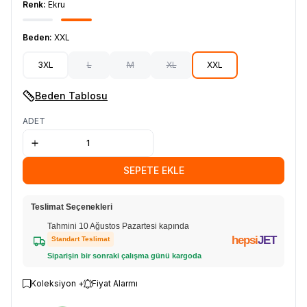
Renk:
Ekru
Beden:
XXL
3XL
L
M
XL
XXL
Beden Tablosu
ADET
SEPETE EKLE
Teslimat Seçenekleri
Tahmini 10 Ağustos Pazartesi kapında
hepsi
JET
Standart Teslimat
Siparişin bir sonraki çalışma günü kargoda
Koleksiyon +
Fiyat Alarmı