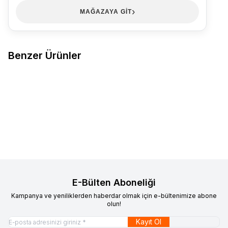
›
MAĞAZAYA GİT
Benzer Ürünler
BERRAK
760 Berrak Erkek
BERRAK
760 Berrak Erkek
Favorilere Ekle
Favorilere Ekle
Termal Takım Füme
Termal Takım Haki
694,85
TL
694,85
TL
Sepete Ekle
Sepete Ekle
E-Bülten Aboneliği
Kampanya ve yeniliklerden haberdar olmak için e-bültenimize abone
olun!
Kayıt Ol