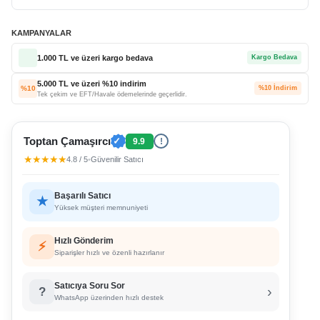
KAMPANYALAR
1.000 TL ve üzeri kargo bedava
Kargo Bedava
5.000 TL ve üzeri %10 indirim
%10
%10 İndirim
Tek çekim ve EFT/Havale ödemelerinde geçerlidir.
Toptan Çamaşırcı
✓
9.9
!
★★★★★
4.8 / 5
•
Güvenilir Satıcı
Başarılı Satıcı
★
Yüksek müşteri memnuniyeti
Hızlı Gönderim
⚡
Siparişler hızlı ve özenli hazırlanır
Satıcıya Soru Sor
›
?
WhatsApp üzerinden hızlı destek