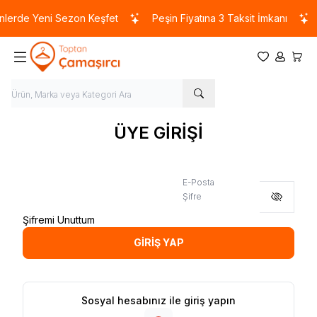
lerde Yeni Sezon Keşfet
Peşin Fiyatına 3 Taksit İmkanı
Favorilerim
Hesabım
Sepet
ÜYE GİRİŞİ
E-Posta
Şifre
Şifremi Unuttum
GİRİŞ YAP
Sosyal hesabınız ile giriş yapın