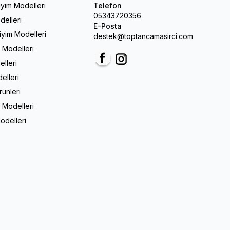
iyim Modelleri
Telefon
05343720356
delleri
E-Posta
Giyim Modelleri
destek@toptancamasirci.com
m Modelleri
elleri
Facebook
Instagram
elleri
rünleri
 Modelleri
odelleri