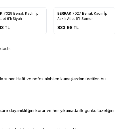
AK
7029 Berrak Kadın İp
BERRAK
7027 Berrak Kadın İp
rilere Ekle
Favorilere Ekle
Atlet 6'lı Siyah
Askılı Atlet 6'lı Somon
63
TL
833,98
TL
tadır.
rada sunar. Hafif ve nefes alabilen kumaşlardan üretilen bu
 süre dayanıklılığını korur ve her yıkamada ilk günkü tazeliğini