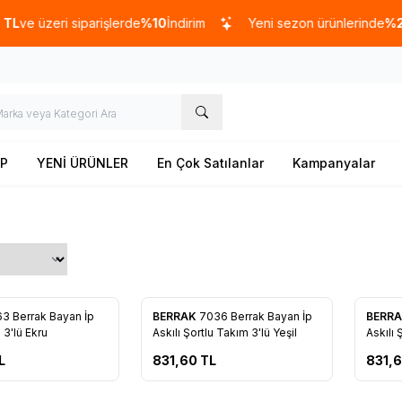
zeri siparişlerde
%10
İndirim
Yeni sezon ürünlerinde
%20
indir
P
YENİ ÜRÜNLER
En Çok Satılanlar
Kampanyalar
63 Berrak Bayan İp
BERRAK
7036 Berrak Bayan İp
BERR
re Ekle
Favorilere Ekle
Favo
 3'lü Ekru
Askılı Şortlu Takım 3'lü Yeşil
Askılı 
L
831,60
TL
831,