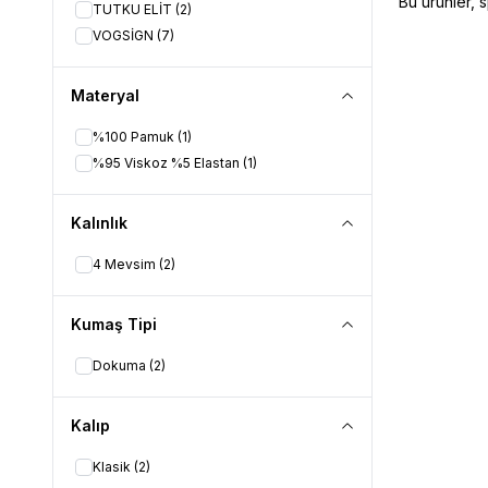
Bu ürünler, 
XXL
(25)
TUTKU ELİT
(2)
VOGSİGN
(7)
Materyal
%100 Pamuk
(1)
%95 Viskoz %5 Elastan
(1)
Kalınlık
4 Mevsim
(2)
Kumaş Tipi
Dokuma
(2)
Kalıp
Klasik
(2)