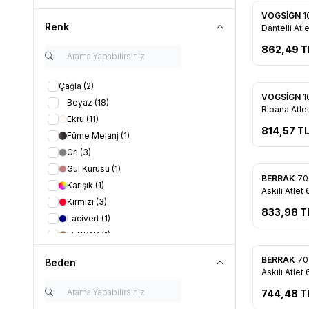
VOGSİGN
1
Favorile
Renk
Dantelli Atle
862,49
T
Çağla
(2)
VOGSİGN
1
Beyaz
(18)
Favorile
Ribana Atlet
Ekru
(11)
814,57
T
Füme Melanj
(1)
Gri
(3)
Gül Kurusu
(1)
BERRAK
70
Karışık
(1)
Favorile
Askılı Atlet 
Kırmızı
(3)
833,98
T
Lacivert
(1)
LEOPAR
(1)
Mavi
(1)
BERRAK
70
Beden
Mavi Melanj
(1)
Favorile
Askılı Atlet 6
Mürdüm
(1)
744,48
T
Pembe
(3)