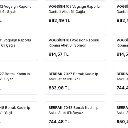
02 Vogsıgn Raporlu
VOGSİGN
102 Vogsıgn Raporlu
VOGS
re Ekle
Favorilere Ekle
Favo
t 6lı Siyah
Dantelli Atlet 6lı Çağla
Dantell
L
862,49
TL
862,
01 Vogsıgn Raporlu
VOGSİGN
101 Vogsıgn Raporlu
VOGS
re Ekle
Favorilere Ekle
Favo
 6lı Çağla
Ribana Atlet 6lı Somon
Ribana 
L
814,57
TL
814,
27 Berrak Kadın İp
BERRAK
7027 Berrak Kadın İp
BERR
re Ekle
Favorilere Ekle
Favo
6'lı Siyah
Askılı Atlet 6'lı Ekru
Askılı 
L
833,98
TL
744,
48 Berrak Kadın İp
BERRAK
7048 Berrak Kadın İp
BERR
re Ekle
Favorilere Ekle
Favo
'lı Yeşil
Askılı Atlet 6'lı Beyaz
Askılı A
L
744,48
TL
950,