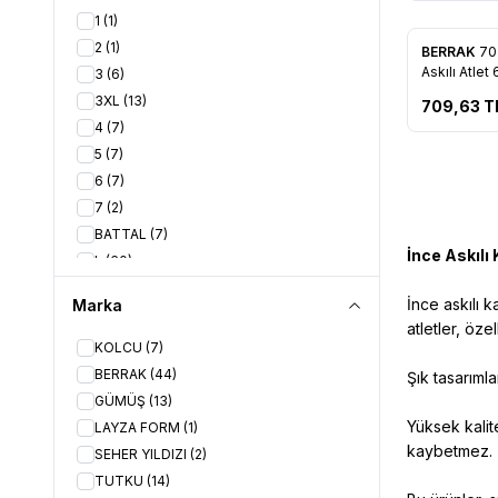
Pembe Melanj
(1)
1
(1)
Pirates
(2)
2
(1)
BERRAK
70
Favorile
Sarı
(1)
Askılı Atlet
3
(6)
Siyah
(24)
3XL
(13)
709,63
T
Somon
(4)
4
(7)
Ten
(3)
5
(7)
Vişne
(1)
6
(7)
Vizon Melanj
(1)
7
(2)
Yeşil
(5)
BATTAL
(7)
İnce Askılı 
L
(60)
L-XL
(9)
İnce askılı k
Marka
L/XL
(3)
atletler, öze
M
(51)
KOLCU
(7)
S
(7)
BERRAK
(44)
Şık tasarımla
S-M
(9)
GÜMÜŞ
(13)
S/M
(1)
Yüksek kalite
LAYZA FORM
(1)
Standart
(5)
kaybetmez.
SEHER YILDIZI
(2)
XL
(57)
TUTKU
(14)