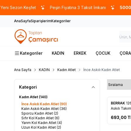
ezon Keşfet
Peşin Fiyatına 3 Taksit İmkanı
5000 TL
ve ü
AnaSayfa
Siparişlerim
Kategoriler
Kategoriler
KADIN
ERKEK
ÇOCUK
ÇORA
Ana Sayfa
KADIN
Kadın Atlet
İnce Askılı Kadın Atlet
Kategori
Kadın Atlet
(140)
BERRAK
12
İnce Askılı Kadın Atlet
(90)
Favorile
Askılı Takım
Kalın Askılı Kadın Atlet
(36)
Sporcu Kadın Atlet
(2)
693,00
T
Sıfır Kol Kadın Atlet
(6)
Yarım Kol Kadın Atlet
(4)
Uzun Kol Kadın Atlet
(2)