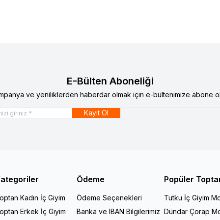
E-Bülten Aboneliği
mpanya ve yeniliklerden haberdar olmak için e-bültenimize abone ol
Kayıt Ol
ategoriler
Ödeme
Popüler Topta
optan Kadın İç Giyim
Ödeme Seçenekleri
Tutku İç Giyim Mo
optan Erkek İç Giyim
Banka ve IBAN Bilgilerimiz
Dündar Çorap Mo