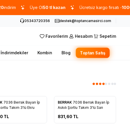
im
Üye Ol
50 tl kazan
Ücretsiz kargo fırsatı -
1000 TL
üze
05343720356
destek@toptancamasirci.com
Favorilerim
Hesabım
Sepetim
İndirimdekiler
Kombin
Blog
Toptan Satış
AK
7036 Berrak Bayan İp
BERRAK
7036 Berrak Bayan İp
rilere Ekle
Favorilere Ekle
Şortlu Takım 3'lü Ekru
Askılı Şortlu Takım 3'lü Sarı
60
TL
831,60
TL