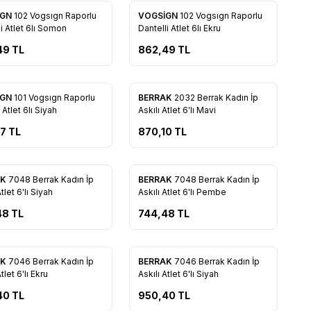
İGN
102 Vogsıgn Raporlu
VOGSİGN
102 Vogsıgn Raporlu
rilere Ekle
Favorilere Ekle
i Atlet 6lı Somon
Dantelli Atlet 6lı Ekru
49
TL
862,49
TL
İGN
101 Vogsıgn Raporlu
BERRAK
2032 Berrak Kadın İp
rilere Ekle
Favorilere Ekle
Atlet 6lı Siyah
Askılı Atlet 6'lı Mavi
57
TL
870,10
TL
AK
7048 Berrak Kadın İp
BERRAK
7048 Berrak Kadın İp
rilere Ekle
Favorilere Ekle
Atlet 6'lı Siyah
Askılı Atlet 6'lı Pembe
48
TL
744,48
TL
AK
7046 Berrak Kadın İp
BERRAK
7046 Berrak Kadın İp
rilere Ekle
Favorilere Ekle
tlet 6'lı Ekru
Askılı Atlet 6'lı Siyah
40
TL
950,40
TL