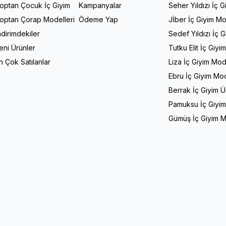
optan Çocuk İç Giyim
Kampanyalar
Seher Yıldızı İç G
optan Çorap Modelleri
Ödeme Yap
Jİber İç Giyim Mo
ndirimdekiler
Sedef Yıldızı İç 
eni Ürünler
Tutku Elit İç Giyi
n Çok Satılanlar
Liza İç Giyim Mod
Ebru İç Giyim Mod
Berrak İç Giyim Ü
Pamuksu İç Giyim
Gümüş İç Giyim M