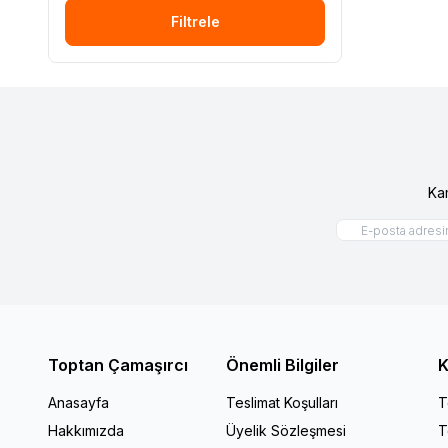
Filtrele
Ka
Toptan Çamaşırcı
Önemli Bilgiler
K
Anasayfa
Teslimat Koşulları
T
Hakkımızda
Üyelik Sözleşmesi
T