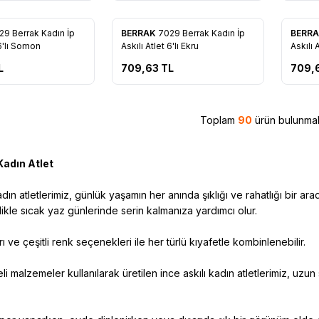
29 Berrak Kadın İp
BERRAK
7029 Berrak Kadın İp
BERR
re Ekle
Favorilere Ekle
Favo
 6'lı Somon
Askılı Atlet 6'lı Ekru
Askılı 
L
709,63
TL
709,
Toplam
90
ürün bulunmak
Kadın Atlet
adın atletlerimiz, günlük yaşamın her anında şıklığı ve rahatlığı bir a
llikle sıcak yaz günlerinde serin kalmanıza yardımcı olur.
rı ve çeşitli renk seçenekleri ile her türlü kıyafetle kombinlenebilir.
li malzemeler kullanılarak üretilen ince askılı kadın atletlerimiz, uzun