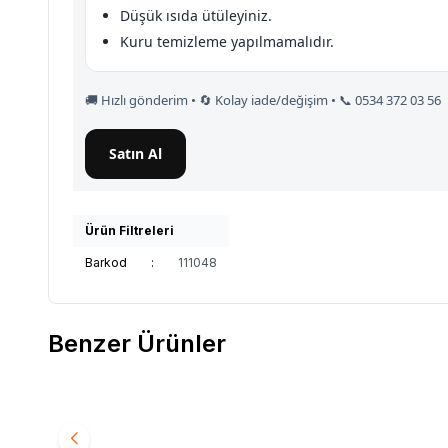
Düşük ısıda ütüleyiniz.
Kuru temizleme yapılmamalıdır.
🚚 Hızlı gönderim • 🔄 Kolay iade/değişim • 📞 0534 372 03 56
Satın Al
Ürün Filtreleri
Barkod
:
111048
Benzer Ürünler
BERRAK
7046 Berrak Kadın İp Askılı Atlet 6'lı
BERRA
Favorilere Ekle
Favori
Ekru
Siyah
950,40
TL
950,4