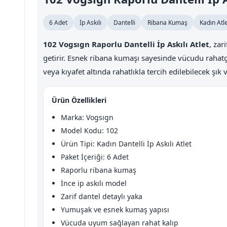
6 Adet
İp Askılı
Dantelli
Ribana Kumaş
Kadın Atl
102 Vogsıgn Raporlu Dantelli İp Askılı Atlet
, zar
getirir. Esnek ribana kumaşı sayesinde vücudu raha
veya kıyafet altında rahatlıkla tercih edilebilecek şık v
Ürün Özellikleri
Marka: Vogsıgn
Model Kodu: 102
Ürün Tipi: Kadın Dantelli İp Askılı Atlet
Paket İçeriği: 6 Adet
Raporlu ribana kumaş
İnce ip askılı model
Zarif dantel detaylı yaka
Yumuşak ve esnek kumaş yapısı
Vücuda uyum sağlayan rahat kalıp