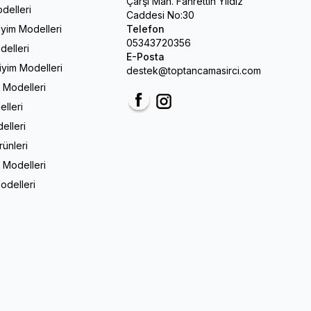
Çarşı Mah. Fahrettin Yıldız
delleri
Caddesi No:30
iyim Modelleri
Telefon
05343720356
delleri
E-Posta
Giyim Modelleri
destek@toptancamasirci.com
m Modelleri
elleri
Facebook
Instagram
elleri
rünleri
 Modelleri
odelleri