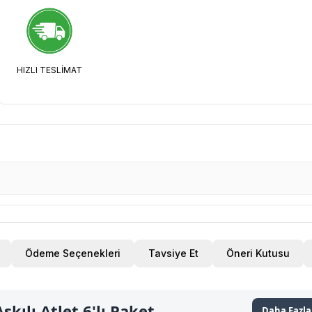
HIZLI TESLİMAT
Ödeme Seçenekleri
Tavsiye Et
Öneri Kutusu
kılı Atlet 6'lı Paket
Daha Fazla 