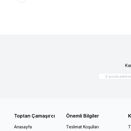
Ka
Toptan Çamaşırcı
Önemli Bilgiler
K
Anasayfa
Teslimat Koşulları
T