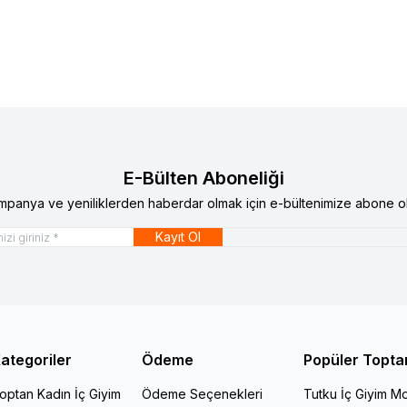
E-Bülten Aboneliği
mpanya ve yeniliklerden haberdar olmak için e-bültenimize abone ol
Kayıt Ol
ategoriler
Ödeme
Popüler Topta
optan Kadın İç Giyim
Ödeme Seçenekleri
Tutku İç Giyim Mo