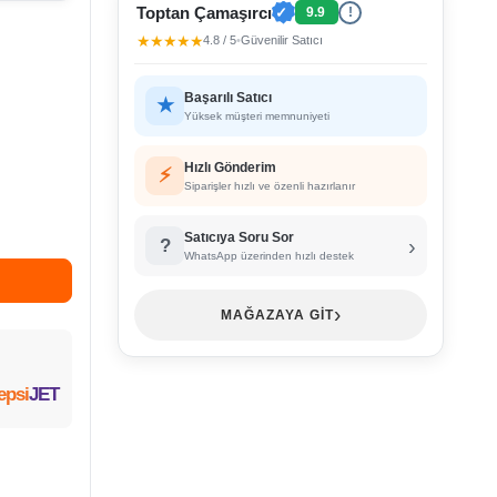
Toptan Çamaşırcı
✓
9.9
!
★★★★★
4.8 / 5
•
Güvenilir Satıcı
Başarılı Satıcı
★
Yüksek müşteri memnuniyeti
Hızlı Gönderim
⚡
Siparişler hızlı ve özenli hazırlanır
Satıcıya Soru Sor
›
?
WhatsApp üzerinden hızlı destek
›
MAĞAZAYA GİT
epsi
JET