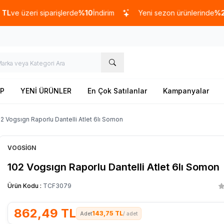
zeri siparişlerde
%10
İndirim
Yeni sezon ürünlerinde
%20
indiri
P
YENİ ÜRÜNLER
En Çok Satılanlar
Kampanyalar
2 Vogsıgn Raporlu Dantelli Atlet 6lı Somon
VOGSİGN
102 Vogsıgn Raporlu Dantelli Atlet 6lı Somon
Ürün Kodu :
TCF3079
862,49
TL
143,75 TL
/ adet