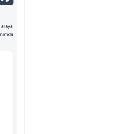
r araya
lanımda