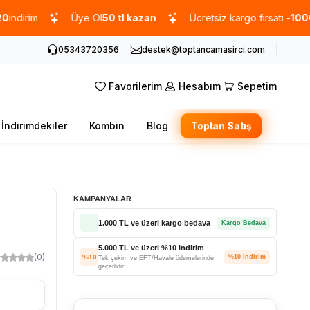
m
Üye Ol
50 tl kazan
Ücretsiz kargo fırsatı -
1000 TL
üze
05343720356
destek@toptancamasirci.com
Favorilerim
Hesabım
Sepetim
İndirimdekiler
Kombin
Blog
Toptan Satış
KAMPANYALAR
1.000 TL ve üzeri kargo bedava
Kargo Bedava
5.000 TL ve üzeri %10 indirim
(0)
%10
%10 İndirim
Tek çekim ve EFT/Havale ödemelerinde
geçerlidir.