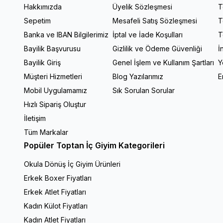
Hakkımızda
Üyelik Sözleşmesi
T
Sepetim
Mesafeli Satış Sözleşmesi
T
Banka ve IBAN Bilgilerimiz
İptal ve İade Koşulları
T
Bayilik Başvurusu
Gizlilik ve Ödeme Güvenliği
İ
Bayilik Giriş
Genel İşlem ve Kullanım Şartları
Y
Müşteri Hizmetleri
Blog Yazılarımız
E
Mobil Uygulamamız
Sık Sorulan Sorular
Hızlı Sipariş Oluştur
İletişim
Tüm Markalar
Popüler Toptan İç Giyim Kategorileri
Okula Dönüş İç Giyim Ürünleri
Erkek Boxer Fiyatları
Erkek Atlet Fiyatları
Kadın Külot Fiyatları
Kadın Atlet Fiyatları