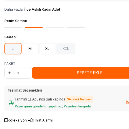
Daha Fazla
İnce Askılı Kadın Atlet
Renk:
Somon
Beden:
L
M
XL
XXL
PAKET
SEPETE EKLE
Teslimat Seçenekleri
Tahmini 11 Ağustos Salı kapında
Standart Teslimat
h
Pazar günü gönderim yapılmaz, Pazartesi kargoda
Koleksiyon +
Fiyat Alarmı