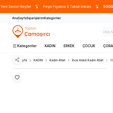
zon Keşfet
Peşin Fiyatına 3 Taksit İmkanı
5000 TL
ve ü
AnaSayfa
Siparişlerim
Kategoriler
Kategoriler
KADIN
ERKEK
ÇOCUK
ÇORA
Ana Sayfa
KADIN
Kadın Atlet
İnce Askılı Kadın Atlet
10
Paylaş
Favoriye Ekle