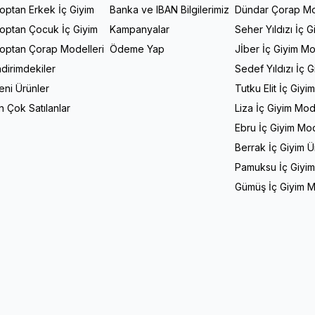
optan Erkek İç Giyim
Banka ve IBAN Bilgilerimiz
Dündar Çorap Mo
optan Çocuk İç Giyim
Kampanyalar
Seher Yıldızı İç G
optan Çorap Modelleri
Ödeme Yap
Jİber İç Giyim Mo
ndirimdekiler
Sedef Yıldızı İç 
eni Ürünler
Tutku Elit İç Giyi
n Çok Satılanlar
Liza İç Giyim Mod
Ebru İç Giyim Mod
Berrak İç Giyim Ü
Pamuksu İç Giyim
Gümüş İç Giyim M