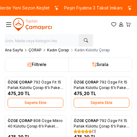
erde Yeni Sezon Keşfet
Peşin Fiyatına 3 Taksit İmkanı
Favorilerim
Hesabım
Sepet
Ana Sayfa
ÇORAP
Kadın Çorap
Kadın Külotlu Çorap
Filtrele
Sırala
ÖZGE ÇORAP
792 Özge Fit 15
ÖZGE ÇORAP
792 Özge Fit 15
Favorilere Ekle
Favorilere Ekle
Parlak Külotlu Çorap 6'lı Paket
Parlak Külotlu Çorap 6'lı Paket
Ten
475,20
TL
Sahra
475,20
TL
Sepete Ekle
Sepete Ekle
ÖZGE ÇORAP
808 Özge Mikro
ÖZGE ÇORAP
792 Özge Fit 15
Favorilere Ekle
Favorilere Ekle
40 Külotlu Çorap 6'lı Paket
Parlak Külotlu Çorap 6'lı Paket
(1)
Siyah
Siyah
475,20
TL
475,20
TL