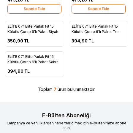
Sepete Ekle
Sepete Ekle
ükendi
Tükendi
ELİTE
071 Elite Parlak Fit 15
ELİTE
071 Elite Parlak Fit 15
Favorilere Ekle
Favorilere Ekle
Külotlu Çorap 6'lı Paket Siyah
Külotlu Çorap 6'lı Paket Ten
350,90
TL
394,90
TL
ükendi
ELİTE
071 Elite Parlak Fit 15
Favorilere Ekle
Külotlu Çorap 6'lı Paket Sahra
394,90
TL
Toplam
7
ürün bulunmaktadır.
E-Bülten Aboneliği
Kampanya ve yeniliklerden haberdar olmak için e-bültenimize abone
olun!