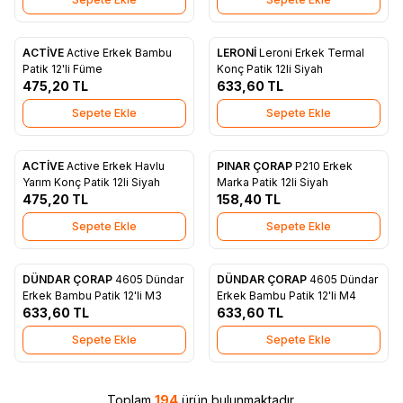
ACTİVE
Active Erkek Bambu
LERONİ
Leroni Erkek Termal
Favorilere Ekle
Favorilere Ekle
Patik 12'li Füme
Konç Patik 12li Siyah
475,20
TL
633,60
TL
Sepete Ekle
Sepete Ekle
ACTİVE
Active Erkek Havlu
PINAR ÇORAP
P210 Erkek
Favorilere Ekle
Favorilere Ekle
Yarım Konç Patik 12li Siyah
Marka Patik 12li Siyah
475,20
TL
158,40
TL
Sepete Ekle
Sepete Ekle
DÜNDAR ÇORAP
4605 Dündar
DÜNDAR ÇORAP
4605 Dündar
Favorilere Ekle
Favorilere Ekle
Erkek Bambu Patik 12'li M3
Erkek Bambu Patik 12'li M4
633,60
TL
633,60
TL
Sepete Ekle
Sepete Ekle
Toplam
194
ürün bulunmaktadır.