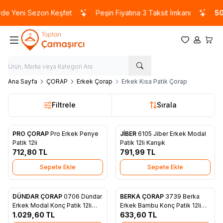
e Yeni Sezon Keşfet
Peşin Fiyatına 3 Taksit İmkanı
500
Favorilerim
Hesabım
Sepet
Ana Sayfa
ÇORAP
Erkek Çorap
Erkek Kısa Patik Çorap
Filtrele
Sırala
PRO ÇORAP
Pro Erkek Penye
JİBER
6105 Jiber Erkek Modal
Yeni
Yeni
Favorilere Ekle
Favorilere Ekle
Patik 12li
Patik 12li Karışık
712,80
TL
791,99
TL
Sepete Ekle
Sepete Ekle
DÜNDAR ÇORAP
0706 Dündar
BERKA ÇORAP
3739 Berka
Yeni
Favorilere Ekle
Favorilere Ekle
Erkek Modal Konç Patik 12li
Erkek Bambu Konç Patik 12li
Siyah
1.029,60
TL
Beyaz
633,60
TL