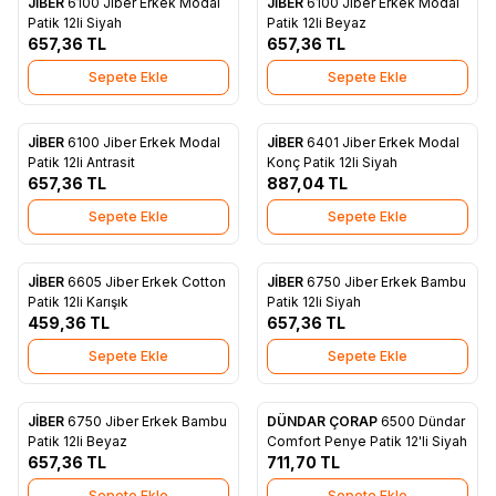
JİBER
6100 Jiber Erkek Modal
JİBER
6100 Jiber Erkek Modal
Favorilere Ekle
Favorilere Ekle
Patik 12li Siyah
Patik 12li Beyaz
657,36
TL
657,36
TL
Sepete Ekle
Sepete Ekle
2
JİBER
6100 Jiber Erkek Modal
JİBER
6401 Jiber Erkek Modal
Favorilere Ekle
Favorilere Ekle
Patik 12li Antrasit
Konç Patik 12li Siyah
657,36
TL
887,04
TL
Sepete Ekle
Sepete Ekle
JİBER
6605 Jiber Erkek Cotton
JİBER
6750 Jiber Erkek Bambu
Favorilere Ekle
Favorilere Ekle
Patik 12li Karışık
Patik 12li Siyah
459,36
TL
657,36
TL
Sepete Ekle
Sepete Ekle
JİBER
6750 Jiber Erkek Bambu
DÜNDAR ÇORAP
6500 Dündar
Favorilere Ekle
Favorilere Ekle
Patik 12li Beyaz
Comfort Penye Patik 12'li Siyah
657,36
TL
711,70
TL
Sepete Ekle
Sepete Ekle