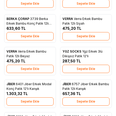
Sepete Ekle
Sepete Ekle
BERKA ÇORAP
3739 Berka
VERRA
Verra Erkek Bambu
Favorilere Ekle
Favorilere Ekle
Erkek Bambu Konç Patik 12li
Patik 12li Siyah
Siyah
633,60
TL
475,20
TL
Sepete Ekle
Sepete Ekle
VERRA
Verra Erkek Bambu
YGZ SOCKS
Ygz Erkek 3lü
Favorilere Ekle
Favorilere Ekle
Patik 12li Beyaz
Dikişsiz Patik 12'li
475,20
TL
287,50
TL
Sepete Ekle
Sepete Ekle
JİBER
6401 Jiber Erkek Modal
JİBER
6757 Jiber Erkek Bambu
Favorilere Ekle
Favorilere Ekle
Konç Patik 12'li Karışık
Patik 12li Karışık
1.303,32
TL
657,36
TL
Sepete Ekle
Sepete Ekle