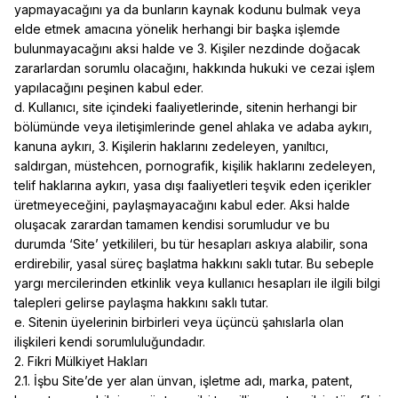
yapmayacağını ya da bunların kaynak kodunu bulmak veya
elde etmek amacına yönelik herhangi bir başka işlemde
bulunmayacağını aksi halde ve 3. Kişiler nezdinde doğacak
zararlardan sorumlu olacağını, hakkında hukuki ve cezai işlem
yapılacağını peşinen kabul eder.
d. Kullanıcı, site içindeki faaliyetlerinde, sitenin herhangi bir
bölümünde veya iletişimlerinde genel ahlaka ve adaba aykırı,
kanuna aykırı, 3. Kişilerin haklarını zedeleyen, yanıltıcı,
saldırgan, müstehcen, pornografik, kişilik haklarını zedeleyen,
telif haklarına aykırı, yasa dışı faaliyetleri teşvik eden içerikler
üretmeyeceğini, paylaşmayacağını kabul eder. Aksi halde
oluşacak zarardan tamamen kendisi sorumludur ve bu
durumda ‘Site’ yetkilileri, bu tür hesapları askıya alabilir, sona
erdirebilir, yasal süreç başlatma hakkını saklı tutar. Bu sebeple
yargı mercilerinden etkinlik veya kullanıcı hesapları ile ilgili bilgi
talepleri gelirse paylaşma hakkını saklı tutar.
e. Sitenin üyelerinin birbirleri veya üçüncü şahıslarla olan
ilişkileri kendi sorumluluğundadır.
2. Fikri Mülkiyet Hakları
2.1. İşbu Site’de yer alan ünvan, işletme adı, marka, patent,