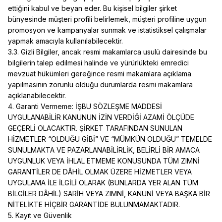
ettiğini kabul ve beyan eder. Bu kişisel bilgiler şirket
bünyesinde müşteri profili belirlemek, müşteri profiline uygun
promosyon ve kampanyalar sunmak ve istatistiksel çalışmalar
yapmak amacıyla kullanılabilecektir.
3.3. Gizli Bilgiler, ancak resmi makamlarca usulü dairesinde bu
bilgilerin talep edilmesi halinde ve yürürlükteki emredici
mevzuat hükümleri gereğince resmi makamlara açıklama
yapılmasının zorunlu olduğu durumlarda resmi makamlara
açıklanabilecektir.
4. Garanti Vermeme: İŞBU SÖZLEŞME MADDESİ
UYGULANABİLİR KANUNUN İZİN VERDİĞİ AZAMİ ÖLÇÜDE
GEÇERLİ OLACAKTIR. ŞİRKET TARAFINDAN SUNULAN
HİZMETLER “OLDUĞU GİBİ” VE “MÜMKÜN OLDUĞU” TEMELDE
SUNULMAKTA VE PAZARLANABİLİRLİK, BELİRLİ BİR AMACA
UYGUNLUK VEYA İHLAL ETMEME KONUSUNDA TÜM ZIMNİ
GARANTİLER DE DÂHİL OLMAK ÜZERE HİZMETLER VEYA
UYGULAMA İLE İLGİLİ OLARAK (BUNLARDA YER ALAN TÜM
BİLGİLER DÂHİL) SARİH VEYA ZIMNİ, KANUNİ VEYA BAŞKA BİR
NİTELİKTE HİÇBİR GARANTİDE BULUNMAMAKTADIR.
5. Kayıt ve Güvenlik