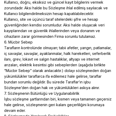
Kullanıcı, doğru, eksiksiz ve güncel kayıt bilgilerini vermek
zorundadır. Aksi halde bu Sözleşme ihlal edilmiş sayılacak ve
Kullanıcı bilgilendirilmeksizin hesap kapatılabilecektir.
Kullanıcı, site ve üçüncü taraf sitelerdeki şifre ve hesap
güvenliğinden kendisi sorumludur. Aksi halde oluşacak veri
kayıplarından ve güvenlik ihlallerinden veya donanım ve
cihazların zarar görmesinden Firma sorumlu tutulamaz.
6. Mücbir Sebep
Tarafların kontrolünde olmayan; tabii afetler, yangın, patlamalar,
iç savaşlar, savaşlar, ayaklanmalar, halk hareketleri, seferberlik
ilanı, grev, lokavt ve salgın hastalıklar, altyapı ve internet
arızaları, elektrik kesintisi gibi sebeplerden (aşağıda birlikte
“Mücbir Sebep” olarak anılacaktır.) dolayı sözleşmeden doğan
yükümlülükler taraflarca ifa edilemez hale gelirse, taraflar
bundan sorumlu değildir. Bu sürede Taraflar’ın işbu
Sözleşme’den doğan hak ve yükümlülükleri askıya alınır.
7. Sözleşmenin Bütünlüğü ve Uygulanabilirlik
İşbu sözleşme şartlarından biri, kısmen veya tamamen geçersiz
hale gelirse, sözleşmenin geri kalanı geçerliliğini korumaya
devam eder.