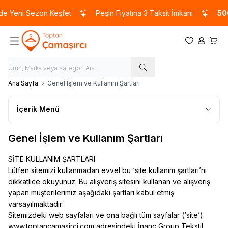
Yeni Sezon Keşfet
Peşin Fiyatına 3 Taksit İmkanı
5000
Favorilerim
Hesabım
Sepet
Ana Sayfa
Genel İşlem ve Kullanım Şartları
İçerik Menü
Genel İşlem ve Kullanım Şartları
SİTE KULLANIM ŞARTLARI
Lütfen sitemizi kullanmadan evvel bu ‘site kullanım şartları’nı
dikkatlice okuyunuz. Bu alışveriş sitesini kullanan ve alışveriş
yapan müşterilerimiz aşağıdaki şartları kabul etmiş
varsayılmaktadır:
Sitemizdeki web sayfaları ve ona bağlı tüm sayfalar (‘site’)
www.toptancamasirci.com adresindeki İnanç Group Tekstil