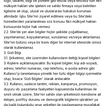
logo, tasarım, bilgi ve yöntem gibi tescilli veya tescilsiz tüm fikri
mülkiyet hakları site işleteni ve sahibi firmaya veya belirtilen
ilgilisine ait olup, ulusal ve uluslararası hukukun koruması
altındadır. İşbu Site’nin ziyaret edilmesi veya bu Site’deki
hizmetlerden yararlanılması söz konusu fikri mülkiyet hakları
konusunda hiçbir hak vermez.
2.2. Site’de yer alan bilgiler hiçbir şekilde çoğaltılamaz,
yayınlanamaz, kopyalanamaz, sunulamaz ve/veya aktarılamaz.
Site’nin bütünü veya bir kısmı diğer bir internet sitesinde izinsiz
olarak kullanılamaz.
3. Gizli Bilgi
3.1. Şirketimiz, site üzerinden kullanıcıların ilettiği kişisel bilgileri
3. Kişilere açıklamayacaktır. Bu kişisel bilgiler; kişi adı-soyadı,
adresi, telefon numarası, cep telefonu, e-posta adresi gibi
Kullanıcı’yı tanımlamaya yönelik her türlü diğer bilgiyi içermekte
olup, kısaca ‘Gizli Bilgiler’ olarak anılacaktır.
3.2. Kullanıcı, sadece tanıtım, reklam, kampanya, promosyon,
duyuru vb. pazarlama faaliyetleri kapsamında kullanılması ile
sınırlı olmak üzere, Site’nin sahibi olan şirketimizin kendisine ait
iletişim, portföy durumu ve demografik bilgilerini iştirakleri ya
da bağlı bulunduğu grup şirketleri ile paylaşmasına muvafakat