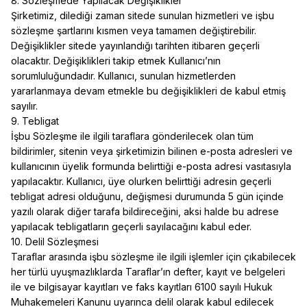
8. Sözleşmede Yapılacak Değişiklikler
Şirketimiz, dilediği zaman sitede sunulan hizmetleri ve işbu
sözleşme şartlarını kısmen veya tamamen değiştirebilir.
Değişiklikler sitede yayınlandığı tarihten itibaren geçerli
olacaktır. Değişiklikleri takip etmek Kullanıcı’nın
sorumluluğundadır. Kullanıcı, sunulan hizmetlerden
yararlanmaya devam etmekle bu değişiklikleri de kabul etmiş
sayılır.
9. Tebligat
İşbu Sözleşme ile ilgili taraflara gönderilecek olan tüm
bildirimler, sitenin veya şirketimizin bilinen e-posta adresleri ve
kullanıcının üyelik formunda belirttiği e-posta adresi vasıtasıyla
yapılacaktır. Kullanıcı, üye olurken belirttiği adresin geçerli
tebligat adresi olduğunu, değişmesi durumunda 5 gün içinde
yazılı olarak diğer tarafa bildireceğini, aksi halde bu adrese
yapılacak tebligatların geçerli sayılacağını kabul eder.
10. Delil Sözleşmesi
Taraflar arasında işbu sözleşme ile ilgili işlemler için çıkabilecek
her türlü uyuşmazlıklarda Taraflar’ın defter, kayıt ve belgeleri
ile ve bilgisayar kayıtları ve faks kayıtları 6100 sayılı Hukuk
Muhakemeleri Kanunu uyarınca delil olarak kabul edilecek