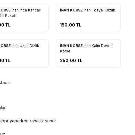
KORSE
İnan İnce Kancalı
İNAN KORSE
İnan Tosyalı Dizlik
rilere Ekle
Favorilere Ekle
'li Paket
00
TL
150,00
TL
Tükendi
KORSE
İnan Uzun Dizlik
İNAN KORSE
İnan Kalın Develi
rilere Ekle
Favorilere Ekle
Korse
00
TL
250,00
TL
tadır.
lar.
spor yaparken rahatlık sunar.
ruz.