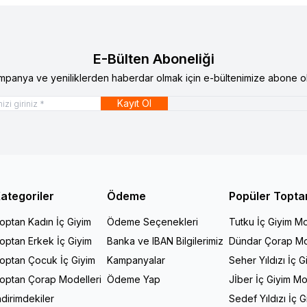
E-Bülten Aboneliği
mpanya ve yeniliklerden haberdar olmak için e-bültenimize abone ol
Kayıt Ol
ategoriler
Ödeme
Popüler Topta
optan Kadın İç Giyim
Ödeme Seçenekleri
Tutku İç Giyim Mo
optan Erkek İç Giyim
Banka ve IBAN Bilgilerimiz
Dündar Çorap Mo
optan Çocuk İç Giyim
Kampanyalar
Seher Yıldızı İç G
optan Çorap Modelleri
Ödeme Yap
Jİber İç Giyim Mo
ndirimdekiler
Sedef Yıldızı İç 