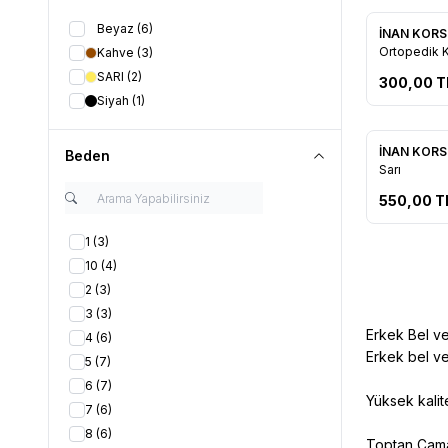
Beyaz
(6)
İNAN KOR
Favorile
Ortopedik 
Kahve
(3)
SARI
(2)
300,00
T
Siyah
(1)
Tükendi
İNAN KOR
Beden
Favorile
Sarı
550,00
T
1
(3)
10
(4)
2
(3)
3
(3)
Erkek Bel ve
4
(6)
Erkek bel ve
5
(7)
6
(7)
Yüksek kalit
7
(6)
8
(6)
Toptan Çamaş