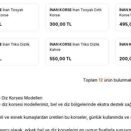
SE
İnan Tosyalı
İNAN KORSE
İnan Tosyalı Cırtlı
İNAN 
re Ekle
Favorilere Ekle
Favo
Korse
Korse
Korse 5
L
300,00
TL
495,
Tükendi
Tükendi
SE
İnan Triko Dizlik
İNAN KORSE
İnan Triko Dizlik
İNAN 
re Ekle
Favorilere Ekle
Favo
Kahve
L
550,00
TL
200,
Toplam
12
ürün bulunmak
 Diz Korsesi Modelleri
 diz korsesi modellerimiz, bel ve diz bölgelerinde ekstra destek sağ
eli ve esnek kumaşlardan üretilen bu korseler, günlük kullanımda ve 
ırcı olarak, erkek bel ve diz korselerini en uygun fiyatlarla sunuyo