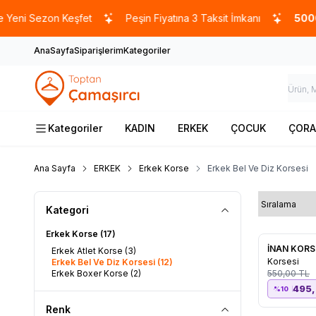
i Sezon Keşfet
Peşin Fiyatına 3 Taksit İmkanı
5000 TL
AnaSayfa
Siparişlerim
Kategoriler
Kategoriler
KADIN
ERKEK
ÇOCUK
ÇORA
Ana Sayfa
ERKEK
Erkek Korse
Erkek Bel Ve Diz Korsesi
Kategori
Erkek Korse
(17)
%
10
İNAN KOR
Erkek Atlet Korse
(3)
Favorile
Korsesi
Erkek Bel Ve Diz Korsesi
(12)
Erkek Boxer Korse
(2)
550,00
TL
495
%10
Renk