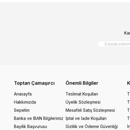
Ka
Toptan Çamaşırcı
Önemli Bilgiler
K
Anasayfa
Teslimat Koşulları
T
Hakkımızda
Üyelik Sözleşmesi
T
Sepetim
Mesafeli Satış Sözleşmesi
T
Banka ve IBAN Bilgilerimiz
İptal ve İade Koşulları
T
Bayilik Başvurusu
Gizlilik ve Ödeme Güvenliği
İ