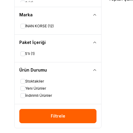
9
(4)
90-110
(1)
Marka
L
(1)
M
(1)
İNAN KORSE
(12)
S
(1)
Standart
(1)
Paket İçeriği
XL
(1)
5'li
(1)
Ürün Durumu
Stoktakiler
Yeni Ürünler
İndirimli Ürünler
Filtrele