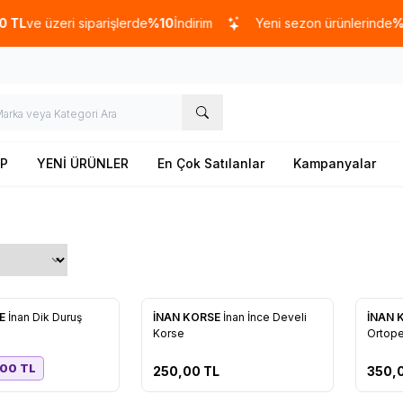
ve üzeri siparişlerde
%10
İndirim
Yeni sezon ürünlerinde
%20
in
P
YENİ ÜRÜNLER
En Çok Satılanlar
Kampanyalar
SE
İnan Dik Duruş
İNAN KORSE
İnan İnce Develi
İNAN 
re Ekle
Favorilere Ekle
Favo
Korse
Ortope
,00
TL
250,00
TL
350,