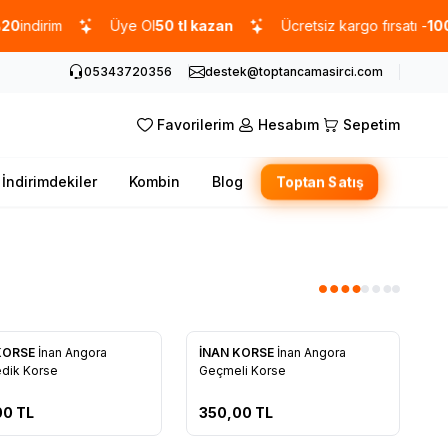
dirim
Üye Ol
50 tl kazan
Ücretsiz kargo fırsatı -
1000 T
05343720356
destek@toptancamasirci.com
Favorilerim
Hesabım
Sepetim
İndirimdekiler
Kombin
Blog
Toptan Satış
KORSE
İnan Angora
İNAN KORSE
İnan Angora
rilere Ekle
Favorilere Ekle
dik Korse
Geçmeli Korse
00
TL
350,00
TL