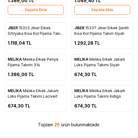
1.386,00
TL
1.049,40
TL
Sepete Ekle
Sepete Ekle
ükendi
Tükendi
JİBER
15323 Jiber Erkek
JİBER
15337 Jiber Erkek Şeritli
Yeni
Yeni
Favorilere Ekle
Favorilere Ekle
Sıfıryaka Kısa Kol Pijama Takım
Kısa Kol Pijama Takım Siyah
Siyah
1.118,04
TL
1.292,28
TL
ükendi
Tükendi
MELİKA
Melika Erkek Penye
MELİKA
Melika Erkek Jakarlı
Favorilere Ekle
Favorilere Ekle
Pijama Takımı 3'lü
Lüks Pijama Takımı Siyah
1.386,00
TL
674,30
TL
ükendi
Tükendi
MELİKA
Melika Erkek Jakarlı
MELİKA
Melika Erkek Jakarlı
Favorilere Ekle
Favorilere Ekle
Lüks Pijama Takımı Lacivert
Lüks Pijama Takımı İndigo
674,30
TL
674,30
TL
Toplam
25
ürün bulunmaktadır.