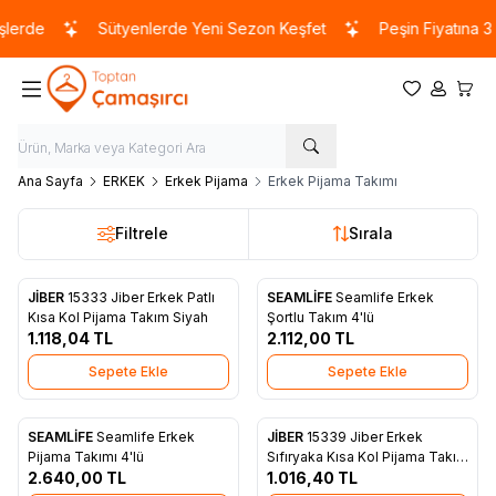
lerde
Sütyenlerde Yeni Sezon Keşfet
Peşin Fiyatına 3 T
Favorilerim
Hesabım
Sepet
Ana Sayfa
ERKEK
Erkek Pijama
Erkek Pijama Takımı
Filtrele
Sırala
JİBER
15333 Jiber Erkek Patlı
SEAMLİFE
Seamlife Erkek
Yeni
Favorilere Ekle
Favorilere Ekle
Kısa Kol Pijama Takım Siyah
Şortlu Takım 4'lü
1.118,04
TL
2.112,00
TL
Sepete Ekle
Sepete Ekle
SEAMLİFE
Seamlife Erkek
JİBER
15339 Jiber Erkek
Favorilere Ekle
Favorilere Ekle
Pijama Takımı 4'lü
Sıfıryaka Kısa Kol Pijama Takım
2.640,00
TL
Hardal
1.016,40
TL