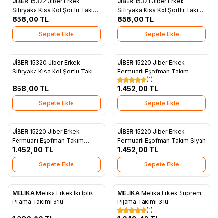
JİBER
15322 Jiber Erkek
JİBER
15321 Jiber Erkek
Favorilere Ekle
Favorilere Ekle
Sıfıryaka Kısa Kol Şortlu Takım
Sıfıryaka Kısa Kol Şortlu Takım
Vizon
858,00
TL
Beyaz
858,00
TL
Sepete Ekle
Sepete Ekle
JİBER
15320 Jiber Erkek
JİBER
15220 Jiber Erkek
Favorilere Ekle
Favorilere Ekle
Sıfıryaka Kısa Kol Şortlu Takım
Fermuarlı Eşofman Takım
(1)
Siyah
Antrasit
858,00
TL
1.452,00
TL
Sepete Ekle
Sepete Ekle
JİBER
15220 Jiber Erkek
JİBER
15220 Jiber Erkek
Favorilere Ekle
Favorilere Ekle
Fermuarlı Eşofman Takım
Fermuarlı Eşofman Takım Siyah
Lacivert
1.452,00
TL
1.452,00
TL
Sepete Ekle
Sepete Ekle
MELİKA
Melika Erkek İki İplik
MELİKA
Melika Erkek Süprem
Favorilere Ekle
Favorilere Ekle
Pijama Takımı 3'lü
Pijama Takımı 3'lü
(1)