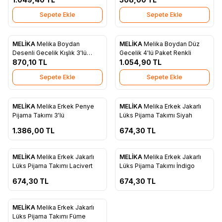
Sepete Ekle
Sepete Ekle
MELİKA
Melika Boydan
MELİKA
Melika Boydan Düz
Favorilere Ekle
Favorilere Ekle
Desenli Gecelik Kışlık 3'lü
Gecelik 4'lü Paket Renkli
Paket Renkli
870,10
TL
1.054,90
TL
Sepete Ekle
Sepete Ekle
ükendi
Tükendi
MELİKA
Melika Erkek Penye
MELİKA
Melika Erkek Jakarlı
Favorilere Ekle
Favorilere Ekle
Pijama Takımı 3'lü
Lüks Pijama Takımı Siyah
1.386,00
TL
674,30
TL
ükendi
Tükendi
MELİKA
Melika Erkek Jakarlı
MELİKA
Melika Erkek Jakarlı
Favorilere Ekle
Favorilere Ekle
Lüks Pijama Takımı Lacivert
Lüks Pijama Takımı İndigo
674,30
TL
674,30
TL
ükendi
MELİKA
Melika Erkek Jakarlı
Favorilere Ekle
Lüks Pijama Takımı Füme