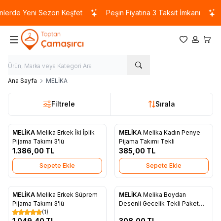
lerde Yeni Sezon Keşfet
Peşin Fiyatına 3 Taksit İmkanı
Favorilerim
Hesabım
Sepet
Ana Sayfa
MELİKA
Filtrele
Sırala
MELİKA
Melika Erkek İki İplik
MELİKA
Melika Kadın Penye
Favorilere Ekle
Favorilere Ekle
Pijama Takımı 3'lü
Pijama Takımı Tekli
1.386,00
TL
385,00
TL
Sepete Ekle
Sepete Ekle
MELİKA
Melika Erkek Süprem
MELİKA
Melika Boydan
Favorilere Ekle
Favorilere Ekle
Pijama Takımı 3'lü
Desenli Gecelik Tekli Paket
(1)
Renkli
1.049,40
TL
308,00
TL