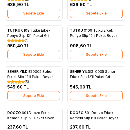
636,90
TL
636,90
TL
Sepete Ekle
Sepete Ekle
2
TUTKU
0109 Tutku Erkek
TUTKU
0109 Tutku Erkek
Favorilere Ekle
Favorilere Ekle
Penye Slip 12'li Paket Gri
Penye Slip 12'li Paket Beyaz
(1)
950,40
TL
908,60
TL
Sepete Ekle
Sepete Ekle
SEHER YILDIZI
0005 Seher
SEHER YILDIZI
0005 Seher
Favorilere Ekle
Favorilere Ekle
Erkek Slip 12'li Paket Beyaz
Erkek Slip 12'li Paket Gri
(5)
545,60
TL
545,60
TL
Sepete Ekle
Sepete Ekle
ükendi
Tükendi
DOOZO
691 Doozo Erkek
DOOZO
691 Doozo Erkek
Favorilere Ekle
Favorilere Ekle
Kemerli Slip 6'lı Paket Siyah
Kemerli Slip 6'lı Paket Beyaz
237,60
TL
237,60
TL