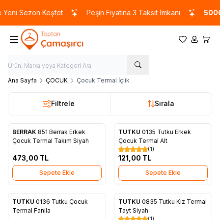
 Yeni Sezon Keşfet
Peşin Fiyatına 3 Taksit İmkanı
5000
Favorilerim
Hesabım
Sepet
Ana Sayfa
ÇOCUK
Çocuk Termal İçlik
Filtrele
Sırala
BERRAK
851 Berrak Erkek
TUTKU
0135 Tutku Erkek
Favorilere Ekle
Favorilere Ekle
Çocuk Termal Takım Siyah
Çocuk Termal Alt
(1)
473,00
TL
121,00
TL
Sepete Ekle
Sepete Ekle
TUTKU
0136 Tutku Çocuk
TUTKU
0835 Tutku Kız Termal
Favorilere Ekle
Favorilere Ekle
Termal Fanila
Tayt Siyah
(1)