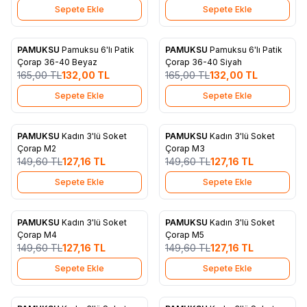
Sepete Ekle
Sepete Ekle
PAMUKSU
Pamuksu 6'lı Patik
PAMUKSU
Pamuksu 6'lı Patik
%
20
%
20
Favorilere Ekle
Favorilere Ekle
Çorap 36-40 Beyaz
Çorap 36-40 Siyah
165,00
TL
132,00
TL
165,00
TL
132,00
TL
Sepete Ekle
Sepete Ekle
PAMUKSU
Kadın 3'lü Soket
PAMUKSU
Kadın 3'lü Soket
%
15
%
15
Favorilere Ekle
Favorilere Ekle
Çorap M2
Çorap M3
149,60
TL
127,16
TL
149,60
TL
127,16
TL
Sepete Ekle
Sepete Ekle
PAMUKSU
Kadın 3'lü Soket
PAMUKSU
Kadın 3'lü Soket
%
15
%
15
Favorilere Ekle
Favorilere Ekle
Çorap M4
Çorap M5
149,60
TL
127,16
TL
149,60
TL
127,16
TL
Sepete Ekle
Sepete Ekle