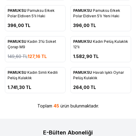
ükendi
Tükendi
PAMUKSU
Pamuksu Erkek
PAMUKSU
Pamuksu Erkek
Favorilere Ekle
Favorilere Ekle
Polar Eldiven 5'li Haki
Polar Eldiven 5'li Yeni Haki
396,00
TL
396,00
TL
ükendi
Tükendi
PAMUKSU
Kadın 3'lü Soket
PAMUKSU
Kadın Pelüş Kulaklık
%
15
Favorilere Ekle
Favorilere Ekle
Çorap M9
12'li
149,60
TL
127,16
TL
1.582,90
TL
ükendi
Tükendi
PAMUKSU
Kadın Simli Kedili
PAMUKSU
Havalı Işıklı Oynar
Favorilere Ekle
Favorilere Ekle
Pelüş Kulaklık
Pelüş Kulaklık
1.741,30
TL
264,00
TL
Toplam
45
ürün bulunmaktadır.
E-Bülten Aboneliği