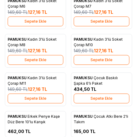
PAMUKSU
Kadın 3'lü Soket
PAMUKSU
Kadın 3'lü Soket
%
15
%
15
Favorilere Ekle
Favorilere Ekle
Çorap M6
Çorap M7
149,60
TL
127,16
TL
149,60
TL
127,16
TL
Sepete Ekle
Sepete Ekle
PAMUKSU
Kadın 3'lü Soket
PAMUKSU
Kadın 3'lü Soket
%
15
%
15
Favorilere Ekle
Favorilere Ekle
Çorap M8
Çorap M10
149,60
TL
127,16
TL
149,60
TL
127,16
TL
Sepete Ekle
Sepete Ekle
PAMUKSU
Kadın 3'lü Soket
PAMUKSU
Çocuk Baskılı
%
15
Favorilere Ekle
Favorilere Ekle
Çorap M11
Şapka 6'lı Paket
149,60
TL
127,16
TL
434,50
TL
Sepete Ekle
Sepete Ekle
ükendi
Tükendi
PAMUKSU
Erkek Penye Kaşe
PAMUKSU
Çocuk Atkı Bere 2'li
Favorilere Ekle
Favorilere Ekle
Düz Bere 10'lu Karışık
Takım
462,00
TL
165,00
TL