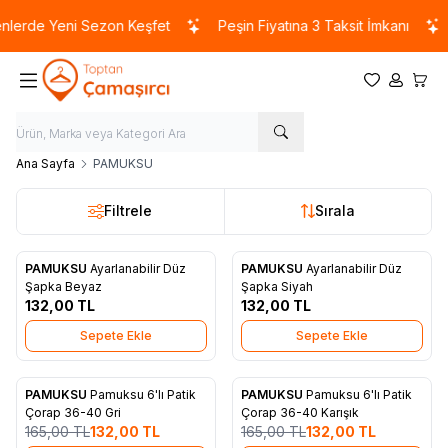
lerde Yeni Sezon Keşfet
Peşin Fiyatına 3 Taksit İmkanı
Favorilerim
Hesabım
Sepet
Ana Sayfa
PAMUKSU
Filtrele
Sırala
PAMUKSU
Ayarlanabilir Düz
PAMUKSU
Ayarlanabilir Düz
Favorilere Ekle
Favorilere Ekle
Şapka Beyaz
Şapka Siyah
132,00
TL
132,00
TL
Sepete Ekle
Sepete Ekle
PAMUKSU
Pamuksu 6'lı Patik
PAMUKSU
Pamuksu 6'lı Patik
%
20
%
20
Favorilere Ekle
Favorilere Ekle
Çorap 36-40 Gri
Çorap 36-40 Karışık
165,00
TL
132,00
TL
165,00
TL
132,00
TL