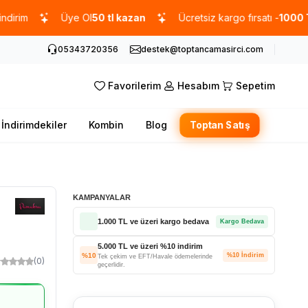
Üye Ol
50 tl kazan
Ücretsiz kargo fırsatı -
1000 TL
üzeri
05343720356
destek@toptancamasirci.com
Favorilerim
Hesabım
Sepetim
İndirimdekiler
Kombin
Blog
Toptan Satış
KAMPANYALAR
1.000 TL ve üzeri kargo bedava
Kargo Bedava
5.000 TL ve üzeri %10 indirim
%10
%10 İndirim
Tek çekim ve EFT/Havale ödemelerinde
(0)
geçerlidir.