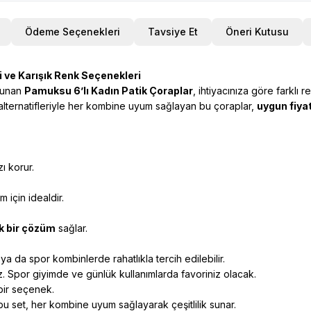
Ödeme Seçenekleri
Tavsiye Et
Öneri Kutusu
i ve Karışık Renk Seçenekleri
 sunan
Pamuksu 6’lı Kadın Patik Çoraplar
, ihtiyacınıza göre farklı r
k alternatifleriyle her kombine uyum sağlayan bu çoraplar,
uygun fiyat
ı korur.
 için idealdir.
k bir çözüm
sağlar.
ya da spor kombinlerde rahatlıkla tercih edilebilir.
. Spor giyimde ve günlük kullanımlarda favoriniz olacak.
bir seçenek.
u set, her kombine uyum sağlayarak çeşitlilik sunar.