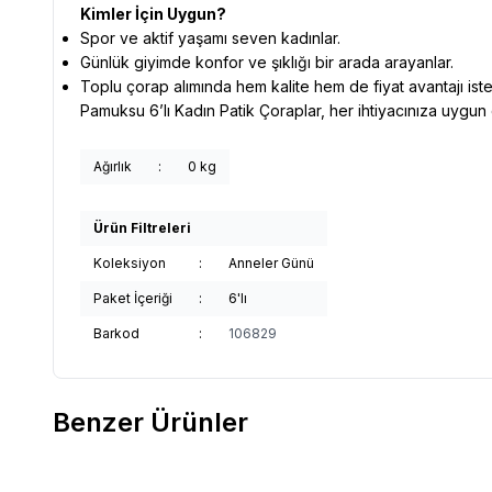
Kimler İçin Uygun?
Spor ve aktif yaşamı seven kadınlar.
Günlük giyimde konfor ve şıklığı bir arada arayanlar.
Toplu çorap alımında hem kalite hem de fiyat avantajı iste
Pamuksu 6’lı Kadın Patik Çoraplar, her ihtiyacınıza uygun 
Ağırlık
:
0 kg
Ürün Filtreleri
Koleksiyon
:
Anneler Günü
Paket İçeriği
:
6'lı
Barkod
:
106829
Benzer Ürünler
DÜNDAR ÇORAP
5954 Dündar Kadın Termal
DÜNDA