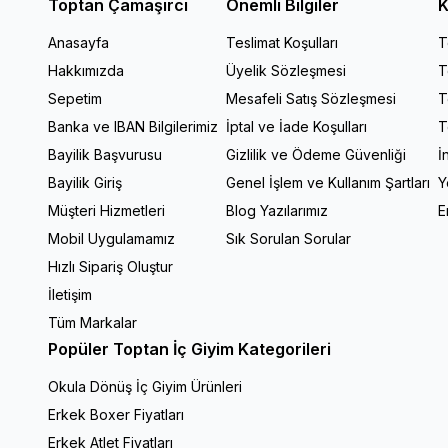
Toptan Çamaşırcı
Önemli Bilgiler
K
Anasayfa
Teslimat Koşulları
T
Hakkımızda
Üyelik Sözleşmesi
T
Sepetim
Mesafeli Satış Sözleşmesi
T
Banka ve IBAN Bilgilerimiz
İptal ve İade Koşulları
T
Bayilik Başvurusu
Gizlilik ve Ödeme Güvenliği
İ
Bayilik Giriş
Genel İşlem ve Kullanım Şartları
Y
Müşteri Hizmetleri
Blog Yazılarımız
E
Mobil Uygulamamız
Sık Sorulan Sorular
Hızlı Sipariş Oluştur
İletişim
Tüm Markalar
Popüler Toptan İç Giyim Kategorileri
Okula Dönüş İç Giyim Ürünleri
Erkek Boxer Fiyatları
Erkek Atlet Fiyatları