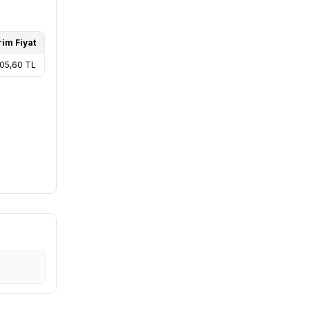
rim Fiyat
05,60
TL