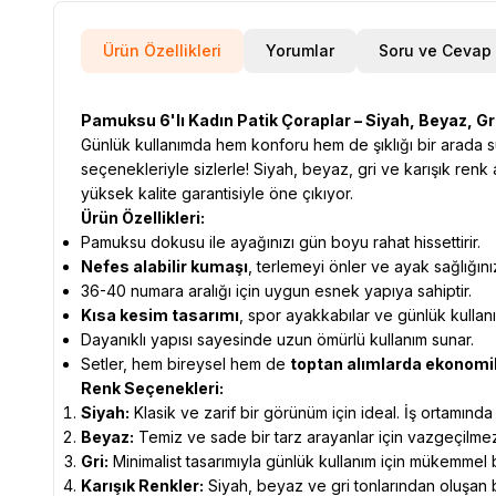
Ürün Özellikleri
Yorumlar
Soru ve Cevap
Pamuksu 6'lı Kadın Patik Çoraplar – Siyah, Beyaz, Gr
Günlük kullanımda hem konforu hem de şıklığı bir arada
seçenekleriyle sizlerle! Siyah, beyaz, gri ve karışık ren
yüksek kalite garantisiyle öne çıkıyor.
Ürün Özellikleri:
Pamuksu dokusu ile ayağınızı gün boyu rahat hissettirir.
Nefes alabilir kumaşı
, terlemeyi önler ve ayak sağlığınız
36-40 numara aralığı için uygun esnek yapıya sahiptir.
Kısa kesim tasarımı
, spor ayakkabılar ve günlük kullanım
Dayanıklı yapısı sayesinde uzun ömürlü kullanım sunar.
Setler, hem bireysel hem de
toptan alımlarda ekonomi
Renk Seçenekleri:
Siyah:
Klasik ve zarif bir görünüm için ideal. İş ortamında 
Beyaz:
Temiz ve sade bir tarz arayanlar için vazgeçilmez
Gri:
Minimalist tasarımıyla günlük kullanım için mükemmel 
Karışık Renkler:
Siyah, beyaz ve gri tonlarından oluşan b