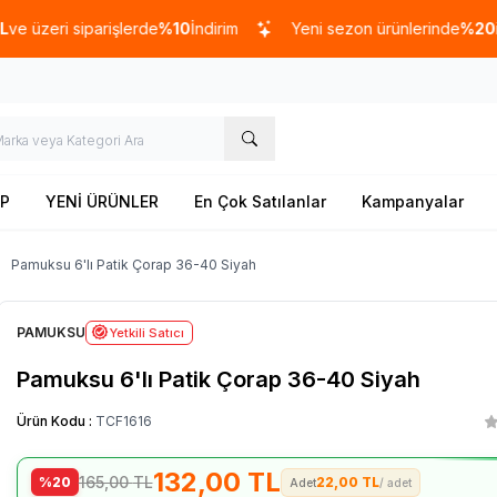
ri siparişlerde
%10
İndirim
Yeni sezon ürünlerinde
%20
indirim
P
YENİ ÜRÜNLER
En Çok Satılanlar
Kampanyalar
Pamuksu 6'lı Patik Çorap 36-40 Siyah
PAMUKSU
Yetkili Satıcı
Pamuksu 6'lı Patik Çorap 36-40 Siyah
Ürün Kodu :
TCF1616
132,00
TL
165,00
TL
%20
22,00 TL
/ adet