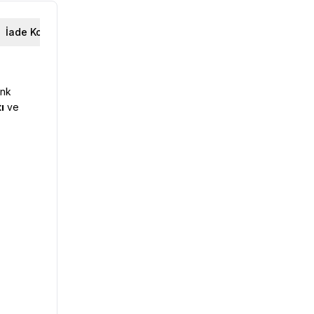
İade Koşulları
enk
ı
ve