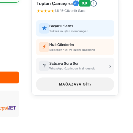
Toptan Çamaşırcı
✓
9.9
!
★★★★★
4.8 / 5
•
Güvenilir Satıcı
Başarılı Satıcı
★
Yüksek müşteri memnuniyeti
Hızlı Gönderim
⚡
Siparişler hızlı ve özenli hazırlanır
Satıcıya Soru Sor
›
?
WhatsApp üzerinden hızlı destek
›
MAĞAZAYA GİT
epsi
JET