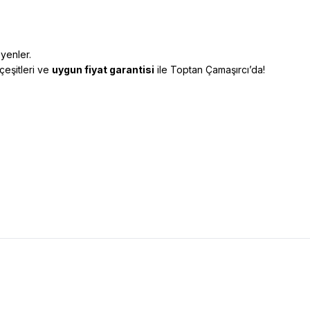
yenler.
çeşitleri ve
uygun fiyat garantisi
ile Toptan Çamaşırcı’da!
R ÇORAP
5954 Dündar Kadın Termal
DÜNDAR ÇORAP
5954 Dünd