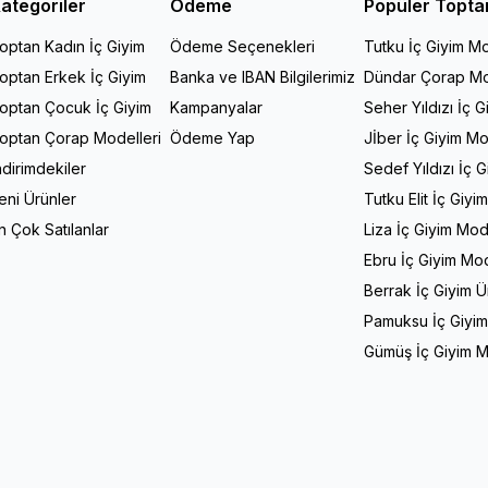
ategoriler
Ödeme
Popüler Topta
optan Kadın İç Giyim
Ödeme Seçenekleri
Tutku İç Giyim Mo
optan Erkek İç Giyim
Banka ve IBAN Bilgilerimiz
Dündar Çorap Mo
optan Çocuk İç Giyim
Kampanyalar
Seher Yıldızı İç G
optan Çorap Modelleri
Ödeme Yap
Jİber İç Giyim Mo
ndirimdekiler
Sedef Yıldızı İç 
eni Ürünler
Tutku Elit İç Giyi
n Çok Satılanlar
Liza İç Giyim Mod
Ebru İç Giyim Mod
Berrak İç Giyim Ü
Pamuksu İç Giyim
Gümüş İç Giyim M