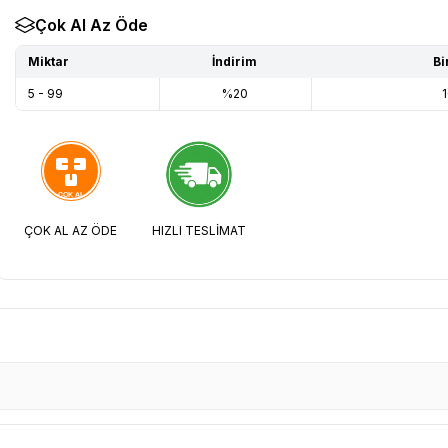
Çok Al Az Öde
Miktar
İndirim
Bi
5 - 99
%20
1
ÇOK AL AZ ÖDE
HIZLI TESLİMAT