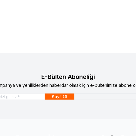
lere Ekle
Favorilere Ekle
i M6
Patik 12li M5
TL
871,20
TL
E-Bülten Aboneliği
mpanya ve yeniliklerden haberdar olmak için e-bültenimize abone ol
Kayıt Ol