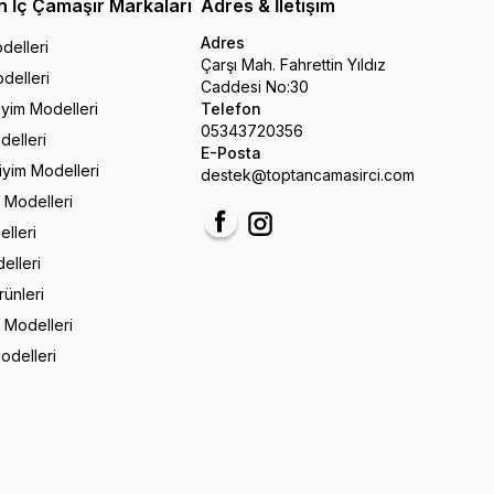
n İç Çamaşır Markaları
Adres & İletişim
Adres
delleri
Çarşı Mah. Fahrettin Yıldız
delleri
Caddesi No:30
iyim Modelleri
Telefon
05343720356
delleri
E-Posta
Giyim Modelleri
destek@toptancamasirci.com
m Modelleri
elleri
Facebook
Instagram
elleri
rünleri
 Modelleri
odelleri