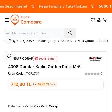
 Sezon Keşfet
Peşin Fiyatına 3 Taksit İmkanı
5000 TL
v
Favorilerim
Hesabım
Sepet
Paylaş
Ana Sayfa
ÇORAP
Kadın Çorap
Kadın Kısa Patik Çorap
4308 Dün
Favoriye Ekle
DÜNDAR ÇORAP
Yetkili Satıcı
4308 Dündar Kadın Cotton Patik M-5
Ürün Kodu :
TCF2731
(0)
712,80
TL
59,40 TL
/ adet
SEPETE EKLE
Daha Fazla
Kadın Kısa Patik Çorap