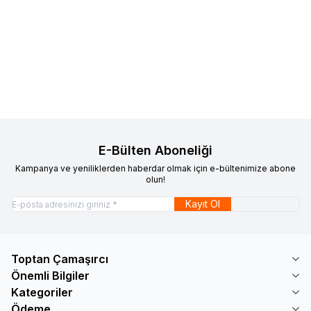
Favorilere Ekle
Favorilere Ekle
Kadın Termal Patik 12li M51
Kadın Termal Patik 12li M6
871,20
TL
871,20
TL
Sepete Ekle
Sepete Ekle
E-Bülten Aboneliği
Kampanya ve yeniliklerden haberdar olmak için e-bültenimize abone
olun!
Kayıt Ol
Toptan Çamaşırcı
Önemli Bilgiler
Kategoriler
Ödeme