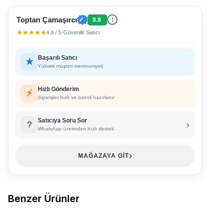
Toptan Çamaşırcı
✓
9.9
!
★★★★★
4.8 / 5
•
Güvenilir Satıcı
Başarılı Satıcı
★
Yüksek müşteri memnuniyeti
Hızlı Gönderim
⚡
Siparişler hızlı ve özenli hazırlanır
Satıcıya Soru Sor
›
?
WhatsApp üzerinden hızlı destek
›
MAĞAZAYA GİT
Benzer Ürünler
DÜNDAR ÇORAP
5954 Dündar
DÜNDAR ÇORAP
5954 Dündar