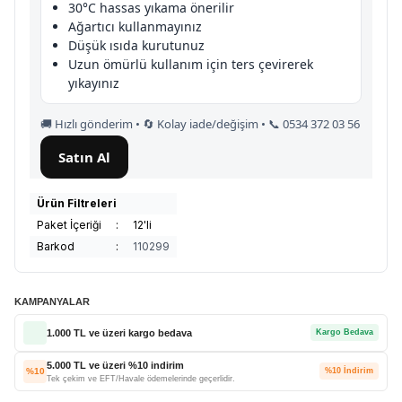
30°C hassas yıkama önerilir
Ağartıcı kullanmayınız
Düşük ısıda kurutunuz
Uzun ömürlü kullanım için ters çevirerek
yıkayınız
🚚 Hızlı gönderim • 🔄 Kolay iade/değişim • 📞 0534 372 03 56
Satın Al
Ürün Filtreleri
Paket İçeriği
:
12'li
Barkod
:
110299
KAMPANYALAR
1.000 TL ve üzeri kargo bedava
Kargo Bedava
5.000 TL ve üzeri %10 indirim
%10
%10 İndirim
Tek çekim ve EFT/Havale ödemelerinde geçerlidir.