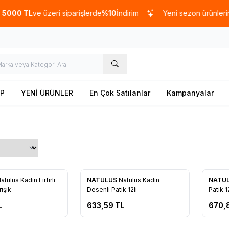
0 TL
ve üzeri siparişlerde
%10
İndirim
Yeni sezon ürünlerinde
P
YENİ ÜRÜNLER
En Çok Satılanlar
Kampanyalar
Yeni
atulus Kadın Fırfırlı
NATULUS
Natulus Kadın
NATU
re Ekle
Favorilere Ekle
Favo
rışık
Desenli Patik 12li
Patik 1
L
633,59
TL
670,