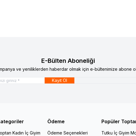
E-Bülten Aboneliği
mpanya ve yeniliklerden haberdar olmak için e-bültenimize abone ol
Kayıt Ol
ategoriler
Ödeme
Popüler Topta
optan Kadın İç Giyim
Ödeme Seçenekleri
Tutku İç Giyim Mo