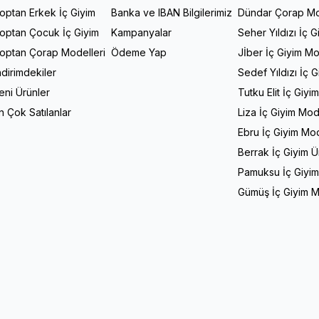
optan Erkek İç Giyim
Banka ve IBAN Bilgilerimiz
Dündar Çorap Mo
optan Çocuk İç Giyim
Kampanyalar
Seher Yıldızı İç G
optan Çorap Modelleri
Ödeme Yap
Jİber İç Giyim Mo
ndirimdekiler
Sedef Yıldızı İç 
eni Ürünler
Tutku Elit İç Giyi
n Çok Satılanlar
Liza İç Giyim Mod
Ebru İç Giyim Mod
Berrak İç Giyim Ü
Pamuksu İç Giyim
Gümüş İç Giyim M