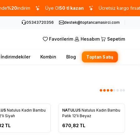
%20
indirim
Üye Ol
50 tl kazan
Ücretsiz kargo fırsatı -
10
05343720356
destek@toptancamasirci.com
Favorilerim
Hesabım
Sepetim
İndirimdekiler
Kombin
Blog
Toptan Satış
LUS
Natulus Kadın Bambu
NATULUS
Natulus Kadın Bambu
rilere Ekle
Favorilere Ekle
2'li Siyah
Patik 12'li Beyaz
82
TL
670,82
TL