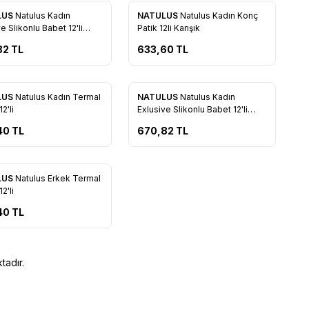
LUS
Natulus Kadın
NATULUS
Natulus Kadın Konç
rilere Ekle
Favorilere Ekle
e Slikonlu Babet 12'li
Patik 12li Karışık
82
TL
633,60
TL
Tükendi
LUS
Natulus Kadın Termal
NATULUS
Natulus Kadın
rilere Ekle
Favorilere Ekle
2'li
Exlusive Slikonlu Babet 12'li
Karışık
40
TL
670,82
TL
LUS
Natulus Erkek Termal
rilere Ekle
2'li
40
TL
tadır.