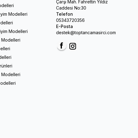
Çarşı Mah. Fahrettin Yıldız
delleri
Caddesi No:30
iyim Modelleri
Telefon
05343720356
delleri
E-Posta
Giyim Modelleri
destek@toptancamasirci.com
m Modelleri
elleri
Facebook
Instagram
elleri
rünleri
 Modelleri
odelleri