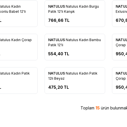
atulus Kadın
NATULUS
Natulus Kadın Burgu
NATU
re Ekle
Favorilere Ekle
Favo
konlu Babet 12'li
Patik 12'li Karışık
Exlusiv
Siyah
L
766,66
TL
670,
atulus Kadın Çorap
NATULUS
Natulus Kadın Bambu
NATU
re Ekle
Favorilere Ekle
Favo
Patik 12'li
Çorap 1
L
554,40
TL
950,
Tükendi
Tükendi
atulus Kadın Patik
NATULUS
Natulus Kadın Patik
NATU
re Ekle
Favorilere Ekle
Favo
12li Beyaz
Çorap 1
L
475,20
TL
950,
Toplam
15
ürün bulunmak