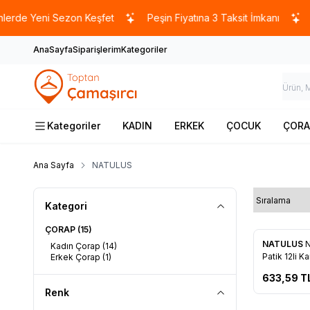
e Yeni Sezon Keşfet
Peşin Fiyatına 3 Taksit İmkanı
500
AnaSayfa
Siparişlerim
Kategoriler
Kategoriler
KADIN
ERKEK
ÇOCUK
ÇORA
Ana Sayfa
NATULUS
Kategori
ÇORAP
(15)
Yeni
NATULUS
N
Kadın Çorap
(14)
Favorile
Patik 12li Ka
Erkek Çorap
(1)
633,59
T
Renk