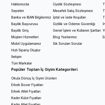
Hakkımızda
Üyelik Sözleşmesi
T
Sepetim
Mesafeli Satış Sözleşmesi
T
Banka ve IBAN Bilgilerimiz
İptal ve İade Koşulları
T
Bayilik Başvurusu
Gizlilik ve Ödeme Güvenliği
İ
Bayilik Giriş
Genel İşlem ve Kullanım Şartları
Y
Müşteri Hizmetleri
Blog Yazılarımız
E
Mobil Uygulamamız
Sık Sorulan Sorular
Hızlı Sipariş Oluştur
İletişim
Tüm Markalar
Popüler Toptan İç Giyim Kategorileri
Okula Dönüş İç Giyim Ürünleri
Erkek Boxer Fiyatları
Erkek Atlet Fiyatları
Kadın Külot Fiyatları
Kadın Atlet Fiyatları