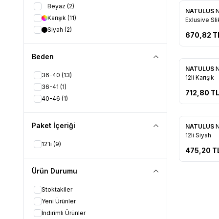
Beyaz
(2)
NATULUS
N
Favorile
Karışık
(11)
Exlusive Sli
Siyah
(2)
670,82
T
Beden
NATULUS
N
36-40
(13)
Favorile
12li Karışık
36-41
(1)
712,80
T
40-46
(1)
Tükendi
Paket İçeriği
NATULUS
N
Favorile
12li Siyah
12'li
(9)
475,20
T
Ürün Durumu
Stoktakiler
Yeni Ürünler
İndirimli Ürünler