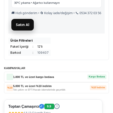
30°C yıkama • Ağartıcı kullanmayın
🚚 Hızlı gönderim • 🔄 Kolay iade/değişim • 📞 0534 372 03 56
Satın Al
Ürün Filtreleri
Paket İçeriği
:
12'li
Barkod
:
109407
KAMPANYALAR
1.000 TL ve üzeri kargo bedava
Kargo Bedava
5.000 TL ve üzeri %10 indirim
%10
%10 İndirim
Tek çekim ve EFT/Havale ödemelerinde geçerlidir.
Toptan Çamaşırcı
✓
9.9
!
★★★★★
4.8 / 5
•
Güvenilir Satıcı