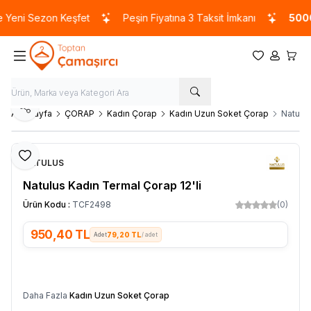
eni Sezon Keşfet
Peşin Fiyatına 3 Taksit İmkanı
5000 
Favorilerim
Hesabım
Sepet
Paylaş
Ana Sayfa
ÇORAP
Kadın Çorap
Kadın Uzun Soket Çorap
Natulus
Favoriye Ekle
NATULUS
Natulus Kadın Termal Çorap 12'li
Ürün Kodu :
TCF2498
(0)
950,40
TL
79,20 TL
/ adet
SEPETE EKLE
Daha Fazla
Kadın Uzun Soket Çorap