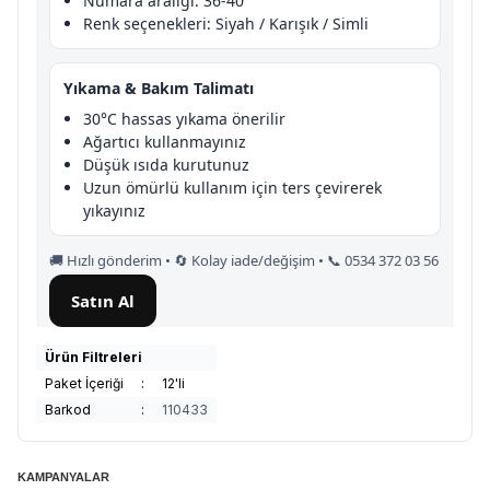
Numara aralığı: 36-40
Renk seçenekleri: Siyah / Karışık / Simli
Yıkama & Bakım Talimatı
30°C hassas yıkama önerilir
Ağartıcı kullanmayınız
Düşük ısıda kurutunuz
Uzun ömürlü kullanım için ters çevirerek
yıkayınız
🚚 Hızlı gönderim • 🔄 Kolay iade/değişim • 📞 0534 372 03 56
Satın Al
Ürün Filtreleri
Paket İçeriği
:
12'li
Barkod
:
110433
KAMPANYALAR