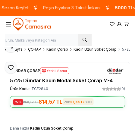
ezon Keşfet
Peşin Fiyatına 3 Taksit İmkanı
5000 TL
ve ü
Favorilerim
Hesabım
Sepet
Paylaş
Ana Sayfa
ÇORAP
Kadın Çorap
Kadın Uzun Soket Çorap
5725 D
Favoriye Ekle
DÜNDAR ÇORAP
Yetkili Satıcı
5725 Dündar Kadın Modal Soket Çorap M-4
Ürün Kodu :
TCF2840
(0)
814,57
TL
%15
958,32
TL
67,88 TL
/ adet
SEPETE EKLE
Daha Fazla
Kadın Uzun Soket Çorap