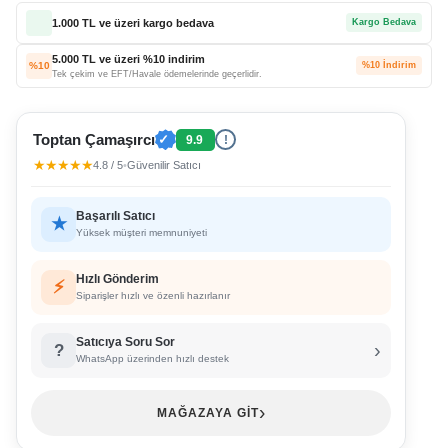
1.000 TL ve üzeri kargo bedava
Kargo Bedava
5.000 TL ve üzeri %10 indirim
%10
%10 İndirim
Tek çekim ve EFT/Havale ödemelerinde geçerlidir.
Toptan Çamaşırcı
✓
9.9
!
★★★★★
4.8 / 5
•
Güvenilir Satıcı
Başarılı Satıcı
★
Yüksek müşteri memnuniyeti
Hızlı Gönderim
⚡
Siparişler hızlı ve özenli hazırlanır
Satıcıya Soru Sor
›
?
WhatsApp üzerinden hızlı destek
›
MAĞAZAYA GİT