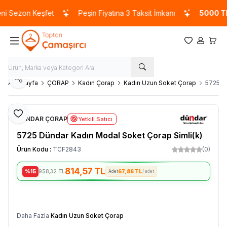
 Sezon Keşfet
Peşin Fiyatına 3 Taksit İmkanı
5000 TL
ve
Favorilerim
Hesabım
Sepet
Paylaş
Ana Sayfa
ÇORAP
Kadın Çorap
Kadın Uzun Soket Çorap
5725 D
Favoriye Ekle
DÜNDAR ÇORAP
Yetkili Satıcı
5725 Dündar Kadın Modal Soket Çorap Simli(k)
Ürün Kodu :
TCF2843
(0)
814,57
TL
%15
958,32
TL
67,88 TL
/ adet
SEPETE EKLE
Daha Fazla
Kadın Uzun Soket Çorap