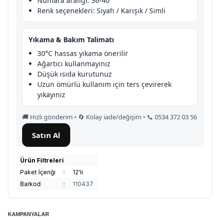
Numara aralığı: 36-40
Renk seçenekleri: Siyah / Karışık / Simli
Yıkama & Bakım Talimatı
30°C hassas yıkama önerilir
Ağartıcı kullanmayınız
Düşük ısıda kurutunuz
Uzun ömürlü kullanım için ters çevirerek
yıkayınız
🚚 Hızlı gönderim • 🔄 Kolay iade/değişim • 📞 0534 372 03 56
Satın Al
Ürün Filtreleri
Paket İçeriği
:
12'li
Barkod
:
110437
KAMPANYALAR