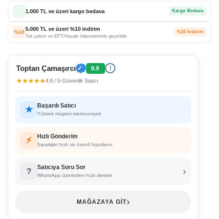
1.000 TL ve üzeri kargo bedava
Kargo Bedava
5.000 TL ve üzeri %10 indirim
%10
%10 İndirim
Tek çekim ve EFT/Havale ödemelerinde geçerlidir.
Toptan Çamaşırcı
✓
9.9
!
★★★★★
4.8 / 5
•
Güvenilir Satıcı
Başarılı Satıcı
★
Yüksek müşteri memnuniyeti
Hızlı Gönderim
⚡
Siparişler hızlı ve özenli hazırlanır
Satıcıya Soru Sor
›
?
WhatsApp üzerinden hızlı destek
›
MAĞAZAYA GİT