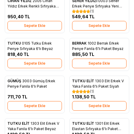
CİHAN YILDIZ
2005 Cihan
SEHER YILDIZI
0003 Seher
Favorilere Ekle
Favorilere Ekle
Yıldız Erkek Renkli Sıfıryaka
Erkek Penye Sıfıryaka Yeni
(1)
12'li Paket Askeri
Haki 6'lı Paket
950,40
TL
549,64
TL
Sepete Ekle
Sepete Ekle
TUTKU
0105 Tutku Erkek
BERRAK
1002 Berrak Erkek
Favorilere Ekle
Favorilere Ekle
Penye Sıfıryaka 6'lı Beyaz
Penye Fanila 6'lı Paket Beyaz
818,40
TL
885,50
TL
Sepete Ekle
Sepete Ekle
GÜMÜŞ
3003 Gümüş Erkek
TUTKU ELİT
1303 Elit Erkek V
Favorilere Ekle
Favorilere Ekle
Penye Fanila 6'lı Paket
Yaka Fanila 6'lı Paket Siyah
(1)
711,70
TL
1.138,50
TL
Sepete Ekle
Sepete Ekle
TUTKU ELİT
1303 Elit Erkek V
TUTKU ELİT
1301 Elit Erkek
Favorilere Ekle
Favorilere Ekle
Yaka Fanila 6'lı Paket Beyaz
Elastan Sıfıryaka 6'lı Paket