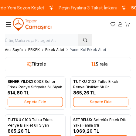
e Yeni Sezon Keşfet
Peşin Fiyatına 3 Taksit İmkanı
500
Favorilerim
Hesabım
Sepet
Ana Sayfa
ERKEK
Erkek Atlet
Yarım Kol Erkek Atlet
Filtrele
Sırala
SEHER YILDIZI
0003 Seher
TUTKU
0103 Tutku Erkek
Favorilere Ekle
Favorilere Ekle
Erkek Penye Sıfıryaka 6lı Siyah
Penye Bisiklet 6lı Gri
514,80
TL
865,26
TL
Sepete Ekle
Sepete Ekle
TUTKU
0103 Tutku Erkek
SETRELÜX
Setrelüx Erkek Dik
Favorilere Ekle
Favorilere Ekle
Penye Bisiklet 6lı Siyah
Yaka Fanila 6'lı
865,26
TL
1.069,20
TL