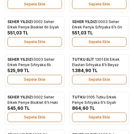
Sepete Ekle
Sepete Ekle
SEHER YILDIZI
0002 Seher
SEHER YILDIZI
0003 Seher
Favorilere Ekle
Favorilere Ekle
Erkek Penye Bisiklet 6lı Siyah
Erkek Penye Sıfıryaka 6'lı Gri
551,03
TL
551,03
TL
Sepete Ekle
Sepete Ekle
SEHER YILDIZI
0003 Seher
TUTKU ELİT
1301 Elit Erkek
Favorilere Ekle
Favorilere Ekle
Erkek Penye Sıfıryaka 6lı
Elastan Sıfıryaka 6'lı Beyaz
525,99
TL
1.384,90
TL
Sepete Ekle
Sepete Ekle
SEHER YILDIZI
0002 Seher
TUTKU
0105 Tutku Erkek
Favorilere Ekle
Favorilere Ekle
Erkek Penye Bisiklet 6'lı Haki
Penye Sıfıryaka 6'lı Siyah
545,60
TL
864,60
TL
Sepete Ekle
Sepete Ekle