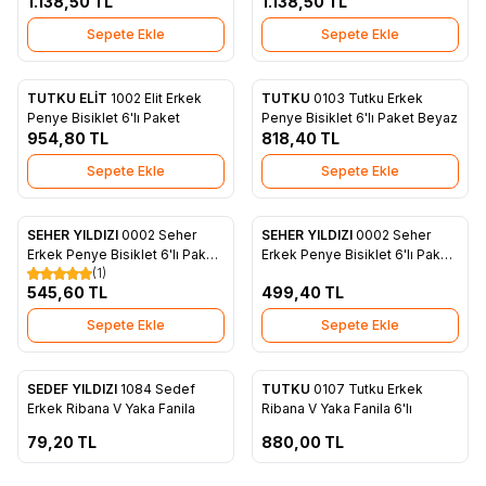
1.138,50
TL
Siyah
1.138,50
TL
Sepete Ekle
Sepete Ekle
TUTKU ELİT
1002 Elit Erkek
TUTKU
0103 Tutku Erkek
Favorilere Ekle
Favorilere Ekle
Penye Bisiklet 6'lı Paket
Penye Bisiklet 6'lı Paket Beyaz
954,80
TL
818,40
TL
Sepete Ekle
Sepete Ekle
SEHER YILDIZI
0002 Seher
SEHER YILDIZI
0002 Seher
Favorilere Ekle
Favorilere Ekle
Erkek Penye Bisiklet 6'lı Paket
Erkek Penye Bisiklet 6'lı Paket
(1)
Gri
Beyaz
545,60
TL
499,40
TL
Sepete Ekle
Sepete Ekle
ükendi
Tükendi
SEDEF YILDIZI
1084 Sedef
TUTKU
0107 Tutku Erkek
Favorilere Ekle
Favorilere Ekle
Erkek Ribana V Yaka Fanila
Ribana V Yaka Fanila 6'lı
79,20
TL
880,00
TL