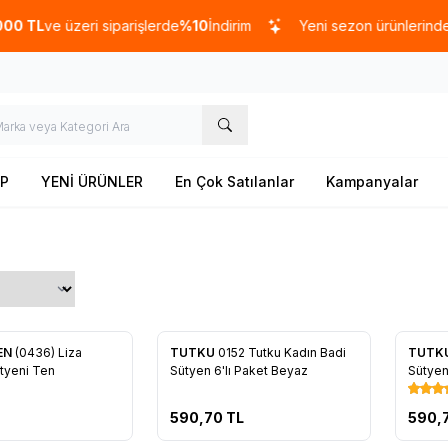
TL
ve üzeri siparişlerde
%10
İndirim
Yeni sezon ürünlerinde
%2
P
YENİ ÜRÜNLER
En Çok Satılanlar
Kampanyalar
EN
(0436) Liza
TUTKU
0152 Tutku Kadın Badi
TUTK
re Ekle
Favorilere Ekle
Favo
tyeni Ten
Sütyen 6'lı Paket Beyaz
Sütyen 
590,70
TL
590,