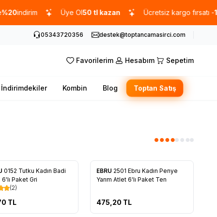
0
indirim
Üye Ol
50 tl kazan
Ücretsiz kargo fırsatı -
1000
05343720356
destek@toptancamasirci.com
Favorilerim
Hesabım
Sepetim
İndirimdekiler
Kombin
Blog
Toptan Satış
Tükendi
U
0152 Tutku Kadın Badi
EBRU
2501 Ebru Kadın Penye
rilere Ekle
Favorilere Ekle
6'lı Paket Gri
Yarım Atlet 6'lı Paket Ten
(2)
70
TL
475,20
TL