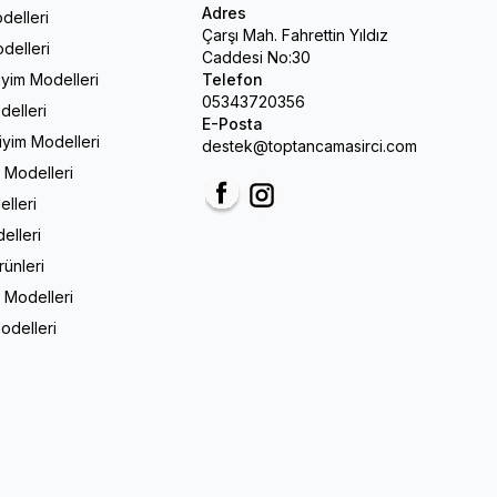
Adres
delleri
Çarşı Mah. Fahrettin Yıldız
delleri
Caddesi No:30
iyim Modelleri
Telefon
05343720356
delleri
E-Posta
Giyim Modelleri
destek@toptancamasirci.com
m Modelleri
elleri
Facebook
Instagram
elleri
rünleri
 Modelleri
odelleri