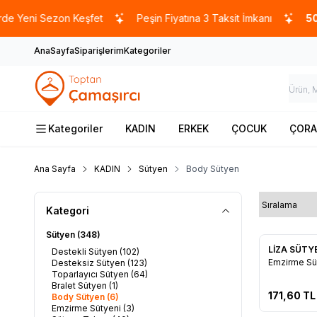
eni Sezon Keşfet
Peşin Fiyatına 3 Taksit İmkanı
5000 
AnaSayfa
Siparişlerim
Kategoriler
Kategoriler
KADIN
ERKEK
ÇOCUK
ÇORA
Ana Sayfa
KADIN
Sütyen
Body Sütyen
Kategori
Sütyen
(348)
LİZA SÜTY
Destekli Sütyen
(102)
Favorile
Emzirme Sü
Desteksiz Sütyen
(123)
Toparlayıcı Sütyen
(64)
Bralet Sütyen
(1)
171,60
TL
Body Sütyen
(6)
Emzirme Sütyeni
(3)