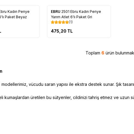
Tükendi
Ebru Kadın Penye
EBRU
2501 Ebru Kadın Penye
re Ekle
Favorilere Ekle
6'lı Paket Beyaz
Yarım Atlet 6'lı Paket Gri
(1)
L
475,20
TL
Toplam
6
ürün bulunmakt
n
modellerimiz, vücudu saran yapısı ile ekstra destek sunar. Şık tasarım
li kumaşlardan üretilen bu sütyenler, cildinizi tahriş etmez ve uzun sü