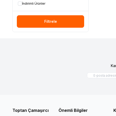
İndirimli Ürünler
Filtrele
Ka
Toptan Çamaşırcı
Önemli Bilgiler
K