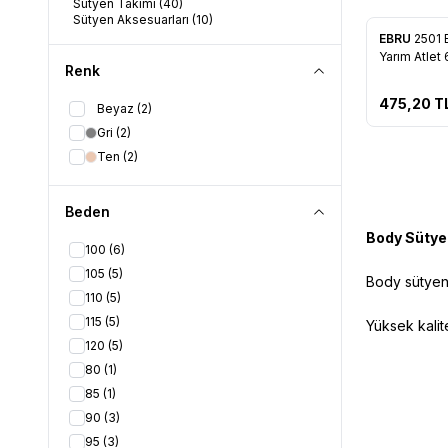
Sütyen Takımı
(40)
Tükendi
Sütyen Aksesuarları
(10)
EBRU
2501 
Favorile
Yarım Atlet 
Renk
475,20
T
Beyaz
(2)
Gri
(2)
Ten
(2)
Beden
Body Sütye
100
(6)
105
(5)
Body sütyen 
110
(5)
115
(5)
Yüksek kalite
120
(5)
80
(1)
85
(1)
90
(3)
95
(3)