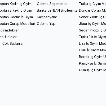
optan Kadın İç Giyim
Ödeme Seçenekleri
Tutku İç Giyim Mo
optan Erkek İç Giyim
Banka ve IBAN Bilgilerimiz
Dündar Çorap Mo
optan Çocuk İç Giyim
Kampanyalar
Seher Yıldızı İç G
optan Çorap Modelleri
Ödeme Yap
Jİber İç Giyim Mo
ndirimdekiler
Sedef Yıldızı İç 
eni Ürünler
Tutku Elit İç Giyi
n Çok Satılanlar
Liza İç Giyim Mod
Ebru İç Giyim Mod
Berrak İç Giyim Ü
Pamuksu İç Giyim
Gümüş İç Giyim M