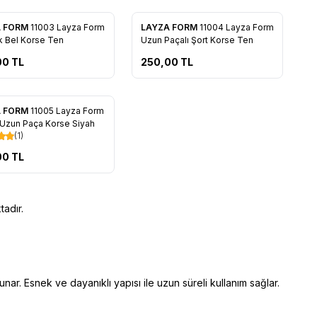
A FORM
11003 Layza Form
LAYZA FORM
11004 Layza Form
rilere Ekle
Favorilere Ekle
 Bel Korse Ten
Uzun Paçalı Şort Korse Ten
00
TL
250,00
TL
A FORM
11005 Layza Form
rilere Ekle
 Uzun Paça Korse Siyah
(1)
00
TL
adır.
nar. Esnek ve dayanıklı yapısı ile uzun süreli kullanım sağlar.