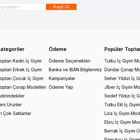
Kayıt Ol
ategoriler
Ödeme
Popüler Topta
optan Kadın İç Giyim
Ödeme Seçenekleri
Tutku İç Giyim Mo
optan Erkek İç Giyim
Banka ve IBAN Bilgilerimiz
Dündar Çorap Mo
optan Çocuk İç Giyim
Kampanyalar
Seher Yıldızı İç G
optan Çorap Modelleri
Ödeme Yap
Jİber İç Giyim Mo
ndirimdekiler
Sedef Yıldızı İç 
eni Ürünler
Tutku Elit İç Giyi
n Çok Satılanlar
Liza İç Giyim Mod
Ebru İç Giyim Mod
Berrak İç Giyim Ü
Pamuksu İç Giyim