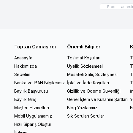
Toptan Çamaşırcı
Önemli Bilgiler
K
Anasayfa
Teslimat Koşulları
T
Hakkımızda
Üyelik Sözleşmesi
T
Sepetim
Mesafeli Satış Sözleşmesi
T
Banka ve IBAN Bilgilerimiz
İptal ve İade Koşulları
T
Bayilik Başvurusu
Gizlilik ve Ödeme Güvenliği
İ
Bayilik Giriş
Genel İşlem ve Kullanım Şartları
Y
Müşteri Hizmetleri
Blog Yazılarımız
E
Mobil Uygulamamız
Sık Sorulan Sorular
Hızlı Sipariş Oluştur
İletişim