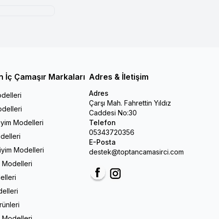
n İç Çamaşır Markaları
Adres & İletişim
Adres
delleri
Çarşı Mah. Fahrettin Yıldız
delleri
Caddesi No:30
iyim Modelleri
Telefon
05343720356
delleri
E-Posta
Giyim Modelleri
destek@toptancamasirci.com
m Modelleri
elleri
Facebook
Instagram
elleri
rünleri
 Modelleri