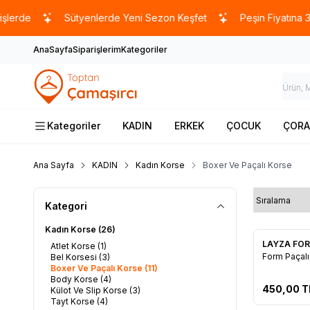
rde
Sütyenlerde Yeni Sezon Keşfet
Peşin Fiyatına 3 Ta
AnaSayfa
Siparişlerim
Kategoriler
Kategoriler
KADIN
ERKEK
ÇOCUK
ÇORA
Ana Sayfa
KADIN
Kadın Korse
Boxer Ve Paçalı Korse
Kategori
Kadın Korse
(26)
LAYZA FO
Atlet Korse
(1)
Favorile
Form Paçalı
Bel Korsesi
(3)
Boxer Ve Paçalı Korse
(11)
Body Korse
(4)
450,00
T
Külot Ve Slip Korse
(3)
Tayt Korse
(4)