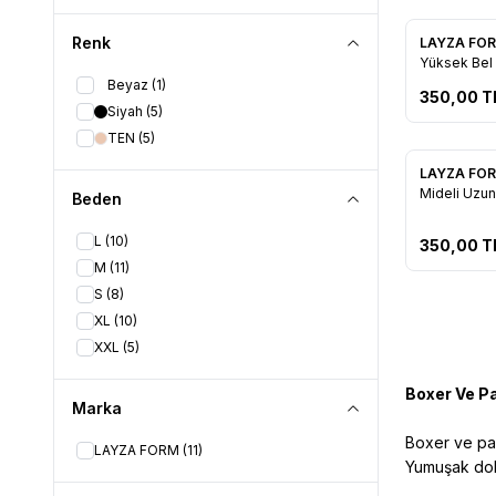
Renk
LAYZA FO
Favorile
Yüksek Bel 
Korse Ten
Beyaz
(1)
350,00
T
Siyah
(5)
TEN
(5)
LAYZA FO
Favorile
Mideli Uzu
Beden
L
(10)
350,00
T
M
(11)
S
(8)
XL
(10)
XXL
(5)
Boxer Ve Pa
Marka
Boxer ve paç
LAYZA FORM
(11)
Yumuşak dok