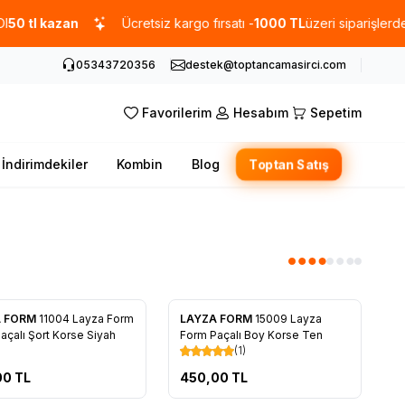
 tl kazan
Ücretsiz kargo fırsatı -
1000 TL
üzeri siparişlerde
05343720356
destek@toptancamasirci.com
Favorilerim
Hesabım
Sepetim
İndirimdekiler
Kombin
Blog
Toptan Satış
A FORM
11004 Layza Form
LAYZA FORM
15009 Layza
rilere Ekle
Favorilere Ekle
açalı Şort Korse Siyah
Form Paçalı Boy Korse Ten
(1)
00
TL
450,00
TL