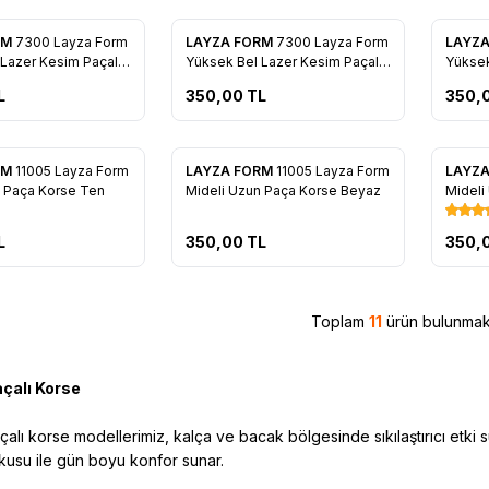
RM
7300 Layza Form
LAYZA FORM
7300 Layza Form
LAYZ
re Ekle
Favorilere Ekle
Favo
Lazer Kesim Paçalı
Yüksek Bel Lazer Kesim Paçalı
Yüksek
Korse Siyah
L
350,00
TL
350,
RM
11005 Layza Form
LAYZA FORM
11005 Layza Form
LAYZ
re Ekle
Favorilere Ekle
Favo
n Paça Korse Ten
Mideli Uzun Paça Korse Beyaz
Mideli
L
350,00
TL
350,
Toplam
11
ürün bulunmakt
çalı Korse
alı korse modellerimiz, kalça ve bacak bölgesinde sıkılaştırıcı etki su
usu ile gün boyu konfor sunar.