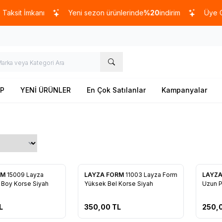
ksit İmkanı
Yeni sezon ürünlerinde
%20
indirim
Üye Ol
50
P
YENİ ÜRÜNLER
En Çok Satılanlar
Kampanyalar
RM
15009 Layza
LAYZA FORM
11003 Layza Form
LAYZ
re Ekle
Favorilere Ekle
Favo
 Boy Korse Siyah
Yüksek Bel Korse Siyah
Uzun P
L
350,00
TL
250,