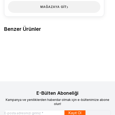
›
MAĞAZAYA GİT
Benzer Ürünler
DÜNDAR ÇORAP
6999 Dündar
NATULUS
Natulus Kadın Termal
Favorilere Ekle
Favorilere Ekle
Bambu Diyabetik Çorap 36-40
Çorap 12'li
12'li Siyah
1.156,10
TL
950,40
TL
Sepete Ekle
Sepete Ekle
E-Bülten Aboneliği
Kampanya ve yeniliklerden haberdar olmak için e-bültenimize abone
olun!
Kayıt Ol