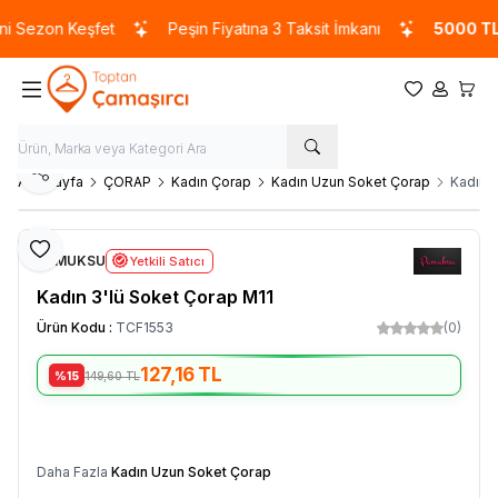
 Sezon Keşfet
Peşin Fiyatına 3 Taksit İmkanı
5000 TL
v
Favorilerim
Hesabım
Sepet
Paylaş
Ana Sayfa
ÇORAP
Kadın Çorap
Kadın Uzun Soket Çorap
Kadın 3
Favoriye Ekle
PAMUKSU
Yetkili Satıcı
Kadın 3'lü Soket Çorap M11
Ürün Kodu :
TCF1553
(0)
127,16
TL
%15
149,60
TL
SEPETE EKLE
Daha Fazla
Kadın Uzun Soket Çorap