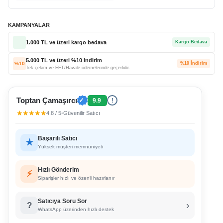
KAMPANYALAR
1.000 TL ve üzeri kargo bedava
Kargo Bedava
5.000 TL ve üzeri %10 indirim
%10
%10 İndirim
Tek çekim ve EFT/Havale ödemelerinde geçerlidir.
Toptan Çamaşırcı
✓
9.9
!
★★★★★
4.8 / 5
•
Güvenilir Satıcı
Başarılı Satıcı
★
Yüksek müşteri memnuniyeti
Hızlı Gönderim
⚡
Siparişler hızlı ve özenli hazırlanır
Satıcıya Soru Sor
›
?
WhatsApp üzerinden hızlı destek