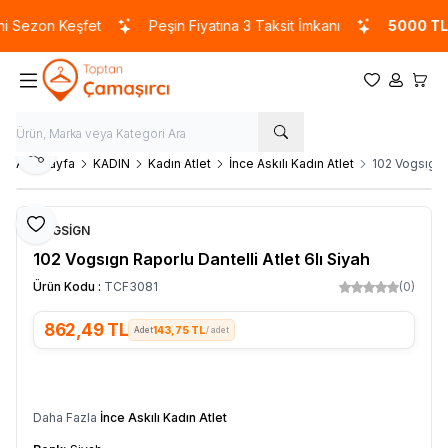
Sezon Keşfet
Peşin Fiyatına 3 Taksit İmkanı
5000 TL
ve 
Favorilerim
Hesabım
Sepet
Paylaş
Ana Sayfa
KADIN
Kadın Atlet
İnce Askılı Kadın Atlet
102 Vogsıgn R
Favoriye Ekle
VOGSİGN
102 Vogsıgn Raporlu Dantelli Atlet 6lı Siyah
Ürün Kodu :
TCF3081
(0)
862,49
TL
143,75 TL
/ adet
SEPETE EKLE
Daha Fazla
İnce Askılı Kadın Atlet