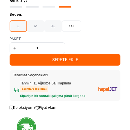
Renk:
Siyah
Beden:
L
M
XL
XXL
PAKET
SEPETE EKLE
Teslimat Seçenekleri
Tahmini 11 Ağustos Salı kapında
hepsi
JET
Standart Teslimat
Siparişin bir sonraki çalışma günü kargoda
Koleksiyon +
Fiyat Alarmı