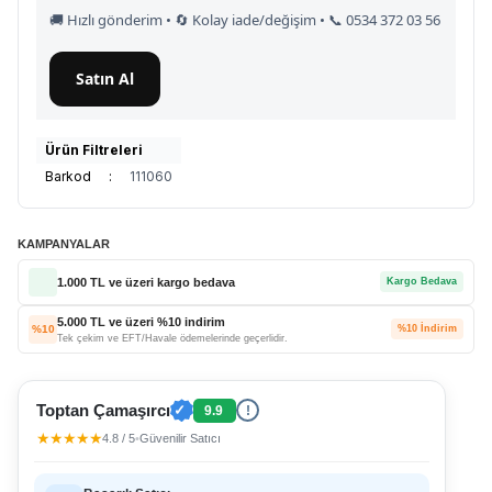
🚚 Hızlı gönderim • 🔄 Kolay iade/değişim • 📞 0534 372 03 56
Satın Al
Ürün Filtreleri
Barkod
:
111060
KAMPANYALAR
1.000 TL ve üzeri kargo bedava
Kargo Bedava
5.000 TL ve üzeri %10 indirim
%10
%10 İndirim
Tek çekim ve EFT/Havale ödemelerinde geçerlidir.
Toptan Çamaşırcı
✓
9.9
!
★★★★★
4.8 / 5
•
Güvenilir Satıcı