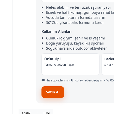
Nefes alabilir ve teri uzaklaştıran yapı
Esnek ve hafif kumaş, gün boyu rahat k
Vücuda tam oturan formda tasarım
30°C’de yıkanabilir, formunu korur
Kullanım Alanları
Günlük iç giyim, şehir ve iş yaşamı
Doğa yürüyüşü, kayak, kış sporları
Soğuk havalarda outdoor aktiviteler
Ürün Tipi
Bede
Termal Alt (Uzun Paça)
S • M • 
🚚 Hızlı gönderim • 🔄 Kolay iade/değişim • 📞 0
Satın Al
Ağırlık
:
0 kg