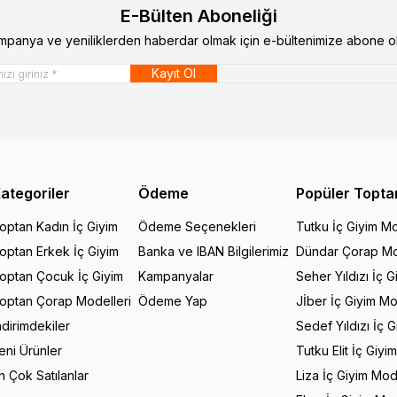
E-Bülten Aboneliği
mpanya ve yeniliklerden haberdar olmak için e-bültenimize abone ol
Kayıt Ol
ategoriler
Ödeme
Popüler Topta
optan Kadın İç Giyim
Ödeme Seçenekleri
Tutku İç Giyim Mo
optan Erkek İç Giyim
Banka ve IBAN Bilgilerimiz
Dündar Çorap Mo
optan Çocuk İç Giyim
Kampanyalar
Seher Yıldızı İç G
optan Çorap Modelleri
Ödeme Yap
Jİber İç Giyim Mo
ndirimdekiler
Sedef Yıldızı İç 
eni Ürünler
Tutku Elit İç Giyi
n Çok Satılanlar
Liza İç Giyim Mod