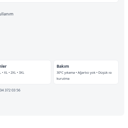
ullanım
nler
Bakım
L • XL • 2XL • 3XL
30°C yıkama • Ağartıcı yok • Düşük ısı
kurutma
534 372 03 56