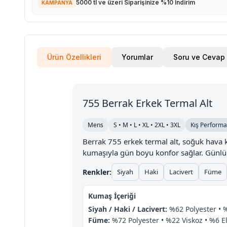
5000 tl ve üzeri Siparişinize %10 İndirim
KAMPANYA
Ürün Özellikleri
Yorumlar
Soru ve Cevap
755 Berrak Erkek Termal Alt
Mens
S • M • L • XL • 2XL • 3XL
Kış Performa
Berrak 755 erkek termal alt, soğuk hava ko
kumaşıyla gün boyu konfor sağlar. Günlük k
Renkler:
Siyah
Haki
Lacivert
Füme
Kumaş İçeriği
Siyah / Haki / Lacivert:
%62 Polyester • %
Füme:
%72 Polyester • %22 Viskoz • %6 E