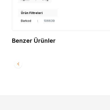
Ürün Filtreleri
Barkod
:
106639
Benzer Ürünler
BERRAK
760 Berrak Erkek Termal Takım Füme
BERRA
Favorilere Ekle
Favori
694,85
TL
694,8