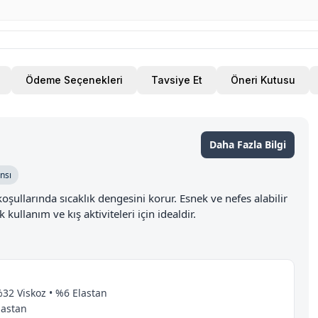
Ödeme Seçenekleri
Tavsiye Et
Öneri Kutusu
Daha Fazla Bilgi
nsı
şullarında sıcaklık dengesini korur. Esnek ve nefes alabilir
ullanım ve kış aktiviteleri için idealdir.
32 Viskoz • %6 Elastan
lastan