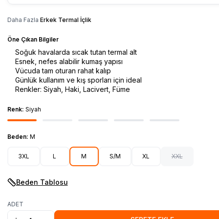
Daha Fazla
Erkek Termal İçlik
Öne Çıkan Bilgiler
Soğuk havalarda sıcak tutan termal alt
Esnek, nefes alabilir kumaş yapısı
Vücuda tam oturan rahat kalıp
Günlük kullanım ve kış sporları için ideal
Renkler: Siyah, Haki, Lacivert, Füme
Renk:
Siyah
Beden:
M
3XL
L
M
S/M
XL
XXL
Beden Tablosu
ADET