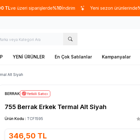
 üzeri siparişlerde
%10
İndirim
Yeni sezon ürünlerinde
%20
indi
P
YENİ ÜRÜNLER
En Çok Satılanlar
Kampanyalar
mal Alt Siyah
BERRAK
Yetkili Satıcı
755 Berrak Erkek Termal Alt Siyah
Ürün Kodu :
TCF1595
346,50
TL