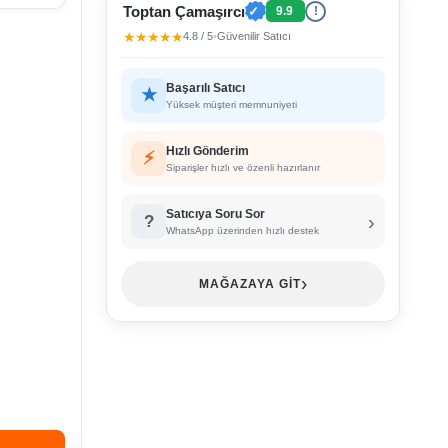
Toptan Çamaşırcı
✓
9.9
!
★★★★★
4.8 / 5
•
Güvenilir Satıcı
Başarılı Satıcı
★
Yüksek müşteri memnuniyeti
Hızlı Gönderim
⚡
Siparişler hızlı ve özenli hazırlanır
Satıcıya Soru Sor
›
?
WhatsApp üzerinden hızlı destek
›
MAĞAZAYA GİT