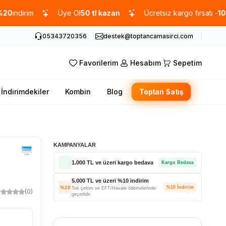
rim
Üye Ol
50 tl kazan
Ücretsiz kargo fırsatı -
1000 TL
ü
05343720356
destek@toptancamasirci.com
Favorilerim
Hesabım
Sepetim
İndirimdekiler
Kombin
Blog
Toptan Satış
KAMPANYALAR
1.000 TL ve üzeri kargo bedava
Kargo Bedava
5.000 TL ve üzeri %10 indirim
%10
%10 İndirim
Tek çekim ve EFT/Havale ödemelerinde
(0)
geçerlidir.