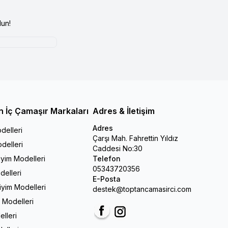
un!
n İç Çamaşır Markaları
Adres & İletişim
Adres
delleri
Çarşı Mah. Fahrettin Yıldız
delleri
Caddesi No:30
iyim Modelleri
Telefon
05343720356
delleri
E-Posta
Giyim Modelleri
destek@toptancamasirci.com
m Modelleri
elleri
Facebook
Instagram