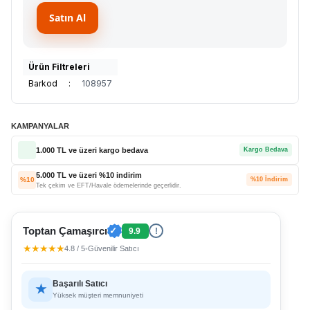
Satın Al
Ürün Filtreleri
Barkod
:
108957
KAMPANYALAR
1.000 TL ve üzeri kargo bedava
Kargo Bedava
5.000 TL ve üzeri %10 indirim
%10
%10 İndirim
Tek çekim ve EFT/Havale ödemelerinde geçerlidir.
Toptan Çamaşırcı
✓
9.9
!
★★★★★
4.8 / 5
•
Güvenilir Satıcı
Başarılı Satıcı
★
Yüksek müşteri memnuniyeti