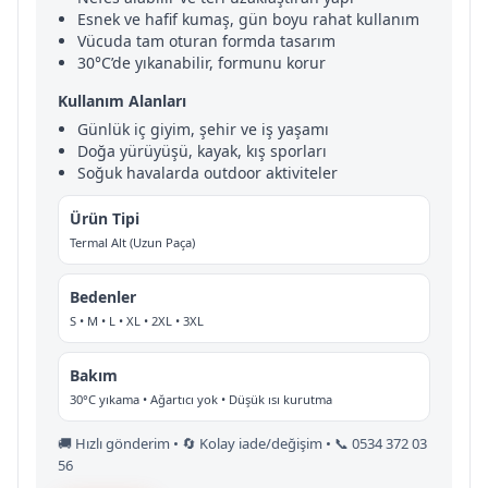
Esnek ve hafif kumaş, gün boyu rahat kullanım
Vücuda tam oturan formda tasarım
30°C’de yıkanabilir, formunu korur
Kullanım Alanları
Günlük iç giyim, şehir ve iş yaşamı
Doğa yürüyüşü, kayak, kış sporları
Soğuk havalarda outdoor aktiviteler
Ürün Tipi
Termal Alt (Uzun Paça)
Bedenler
S • M • L • XL • 2XL • 3XL
Bakım
30°C yıkama • Ağartıcı yok • Düşük ısı kurutma
🚚 Hızlı gönderim • 🔄 Kolay iade/değişim • 📞 0534 372 03
56