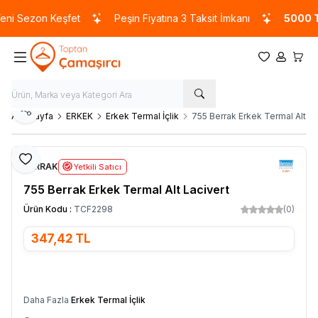
i Sezon Keşfet
Peşin Fiyatına 3 Taksit İmkanı
5000 TL
Favorilerim
Hesabım
Sepet
Paylaş
Ana Sayfa
ERKEK
Erkek Termal İçlik
755 Berrak Erkek Termal Alt La
Favoriye Ekle
BERRAK
Yetkili Satıcı
755 Berrak Erkek Termal Alt Lacivert
Ürün Kodu :
TCF2298
(0)
347,42
TL
SEPETE EKLE
Daha Fazla
Erkek Termal İçlik