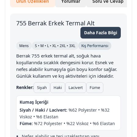
Ürün Özellikleri
Yorumlar
Soru ve Cevap
755 Berrak Erkek Termal Alt
Daha Fazla Bilgi
Mens
S • M • L • XL • 2XL • 3XL
Kış Performansı
Berrak 755 erkek termal alt, soğuk hava
koşullarında sıcaklık dengesini korur. Esnek ve
nefes alabilir kumaşıyla gün boyu konfor sağlar.
Günlük kullanım ve kış aktiviteleri için idealdir.
Renkler:
Siyah
Haki
Lacivert
Füme
Kumaş İçeriği
Siyah / Haki / Lacivert:
%62 Polyester • %32
Viskoz • %6 Elastan
Füme:
%72 Polyester • %22 Viskoz • %6 Elastan
Nefes alabilir ve teri uzaklaştıran yapı