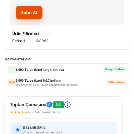
Satın Al
Ürün Filtreleri
Barkod
:
108962
KAMPANYALAR
1.000 TL ve üzeri kargo bedava
Kargo Bedava
5.000 TL ve üzeri %10 indirim
%10
%10 İndirim
Tek çekim ve EFT/Havale ödemelerinde geçerlidir.
Toptan Çamaşırcı
✓
9.9
!
★★★★★
4.8 / 5
•
Güvenilir Satıcı
Başarılı Satıcı
★
Yüksek müşteri memnuniyeti