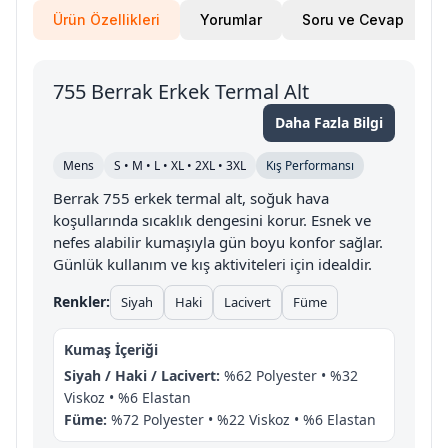
Ürün Özellikleri
Yorumlar
Soru ve Cevap
755 Berrak Erkek Termal Alt
Daha Fazla Bilgi
Mens
S • M • L • XL • 2XL • 3XL
Kış Performansı
Berrak 755 erkek termal alt, soğuk hava
koşullarında sıcaklık dengesini korur. Esnek ve
nefes alabilir kumaşıyla gün boyu konfor sağlar.
Günlük kullanım ve kış aktiviteleri için idealdir.
Renkler:
Siyah
Haki
Lacivert
Füme
Kumaş İçeriği
Siyah / Haki / Lacivert:
%62 Polyester • %32
Viskoz • %6 Elastan
Füme:
%72 Polyester • %22 Viskoz • %6 Elastan