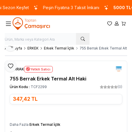
Sezon Keşfet
Peşin Fiyatına 3 Taksit İmkanı
5000 TL
ve 
Favorilerim
Hesabım
Sepet
Paylaş
Ana Sayfa
ERKEK
Erkek Termal İçlik
755 Berrak Erkek Termal Alt H
Favoriye Ekle
BERRAK
Yetkili Satıcı
755 Berrak Erkek Termal Alt Haki
Ürün Kodu :
TCF2299
(0)
347,42
TL
SEPETE EKLE
Daha Fazla
Erkek Termal İçlik