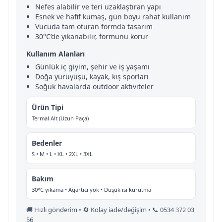
Nefes alabilir ve teri uzaklaştıran yapı
Esnek ve hafif kumaş, gün boyu rahat kullanım
Vücuda tam oturan formda tasarım
30°C’de yıkanabilir, formunu korur
Kullanım Alanları
Günlük iç giyim, şehir ve iş yaşamı
Doğa yürüyüşü, kayak, kış sporları
Soğuk havalarda outdoor aktiviteler
Ürün Tipi
Termal Alt (Uzun Paça)
Bedenler
S • M • L • XL • 2XL • 3XL
Bakım
30°C yıkama • Ağartıcı yok • Düşük ısı kurutma
🚚 Hızlı gönderim • 🔄 Kolay iade/değişim • 📞 0534 372 03
56