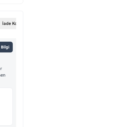
İade Koşulları
Bilgi
ir
men