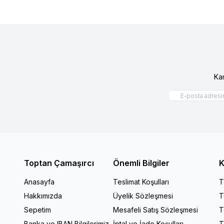
Ka
Toptan Çamaşırcı
Önemli Bilgiler
K
Anasayfa
Teslimat Koşulları
T
Hakkımızda
Üyelik Sözleşmesi
T
Sepetim
Mesafeli Satış Sözleşmesi
T
Banka ve IBAN Bilgilerimiz
İptal ve İade Koşulları
T