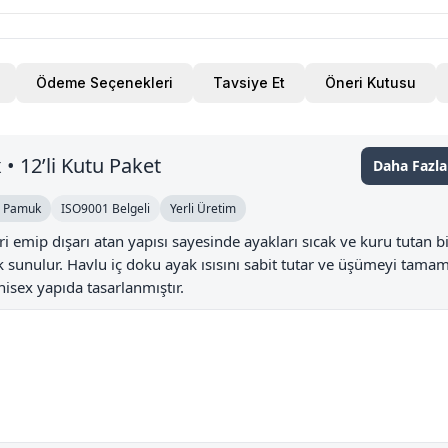
Ödeme Seçenekleri
Tavsiye Et
Öneri Kutusu
• 12’li Kutu Paket
Daha Fazla 
 Pamuk
ISO9001 Belgeli
Yerli Üretim
eri emip dışarı atan yapısı sayesinde ayakları sıcak ve kuru tutan b
rak sunulur. Havlu iç doku ayak ısısını sabit tutar ve üşümeyi tama
sex yapıda tasarlanmıştır.