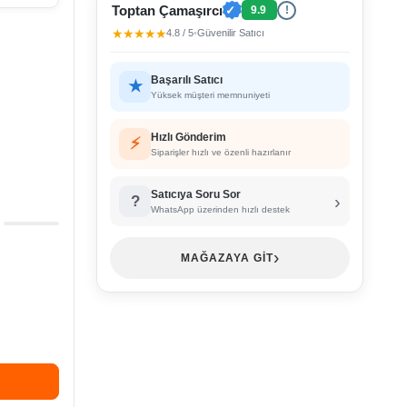
Toptan Çamaşırcı
✓
9.9
!
★★★★★
4.8 / 5
•
Güvenilir Satıcı
Başarılı Satıcı
★
Yüksek müşteri memnuniyeti
Hızlı Gönderim
⚡
Siparişler hızlı ve özenli hazırlanır
Satıcıya Soru Sor
›
?
WhatsApp üzerinden hızlı destek
›
MAĞAZAYA GİT