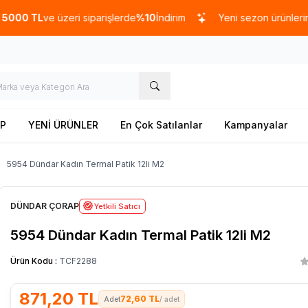
TL
ve üzeri siparişlerde
%10
İndirim
Yeni sezon ürünlerinde
%2
P
YENİ ÜRÜNLER
En Çok Satılanlar
Kampanyalar
5954 Dündar Kadın Termal Patik 12li M2
DÜNDAR ÇORAP
Yetkili Satıcı
5954 Dündar Kadın Termal Patik 12li M2
Ürün Kodu :
TCF2288
871,20
TL
72,60 TL
/ adet