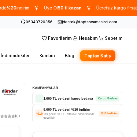
0
indirim
Üye Ol
50 tl kazan
Ücretsiz kargo fırsatı -
1000
05343720356
destek@toptancamasirci.com
Favorilerim
Hesabım
Sepetim
İndirimdekiler
Kombin
Blog
Toptan Satış
KAMPANYALAR
1.000 TL ve üzeri kargo bedava
Kargo Bedava
5.000 TL ve üzeri %10 indirim
%10
%10 İndirim
Tek çekim ve EFT/Havale ödemelerinde
(0)
geçerlidir.