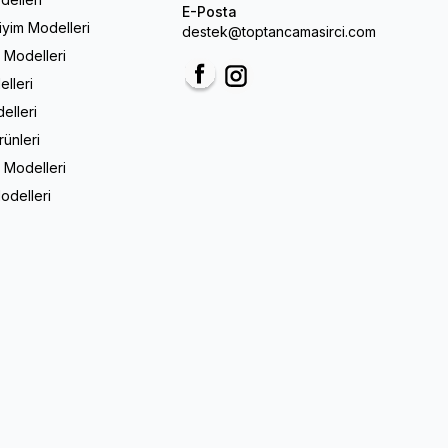
E-Posta
Giyim Modelleri
destek@toptancamasirci.com
m Modelleri
elleri
Facebook
Instagram
elleri
rünleri
 Modelleri
odelleri