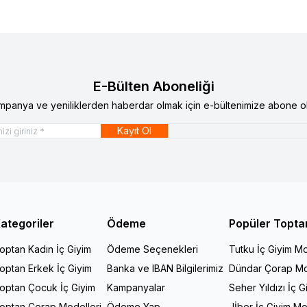
E-Bülten Aboneliği
mpanya ve yeniliklerden haberdar olmak için e-bültenimize abone ol
Kayıt Ol
ategoriler
Ödeme
Popüler Topta
optan Kadın İç Giyim
Ödeme Seçenekleri
Tutku İç Giyim Mo
optan Erkek İç Giyim
Banka ve IBAN Bilgilerimiz
Dündar Çorap Mo
optan Çocuk İç Giyim
Kampanyalar
Seher Yıldızı İç G
optan Çorap Modelleri
Ödeme Yap
Jİber İç Giyim Mo