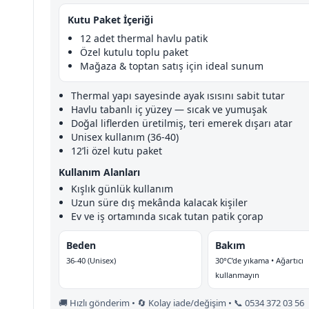
Kutu Paket İçeriği
12 adet thermal havlu patik
Özel kutulu toplu paket
Mağaza & toptan satış için ideal sunum
Thermal yapı sayesinde ayak ısısını sabit tutar
Havlu tabanlı iç yüzey — sıcak ve yumuşak
Doğal liflerden üretilmiş, teri emerek dışarı atar
Unisex kullanım (36-40)
12’li özel kutu paket
Kullanım Alanları
Kışlık günlük kullanım
Uzun süre dış mekânda kalacak kişiler
Ev ve iş ortamında sıcak tutan patik çorap
Beden
Bakım
36-40 (Unisex)
30°C’de yıkama • Ağartıcı
kullanmayın
🚚 Hızlı gönderim • 🔄 Kolay iade/değişim • 📞 0534 372 03 56