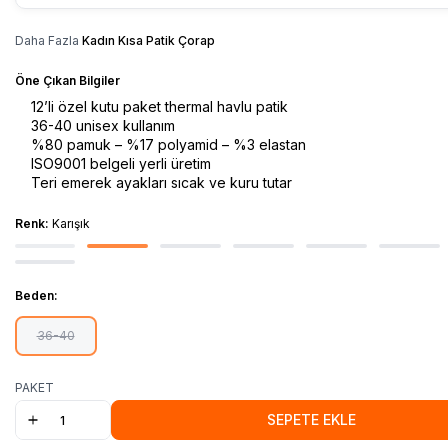
Daha Fazla
Kadın Kısa Patik Çorap
Öne Çıkan Bilgiler
12’li özel kutu paket thermal havlu patik
36-40 unisex kullanım
%80 pamuk – %17 polyamid – %3 elastan
ISO9001 belgeli yerli üretim
Teri emerek ayakları sıcak ve kuru tutar
Renk:
Karışık
Beden:
36-40
PAKET
SEPETE EKLE