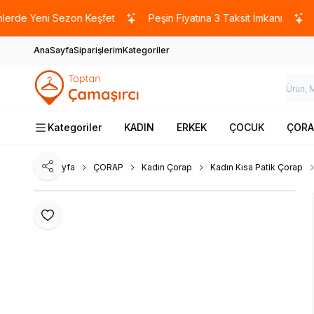
eni Sezon Keşfet
Peşin Fiyatına 3 Taksit İmkanı
5000 
AnaSayfa
Siparişlerim
Kategoriler
Kategoriler
KADIN
ERKEK
ÇOCUK
ÇORA
Ana Sayfa
ÇORAP
Kadın Çorap
Kadın Kısa Patik Çorap
Paylaş
Favoriye Ekle