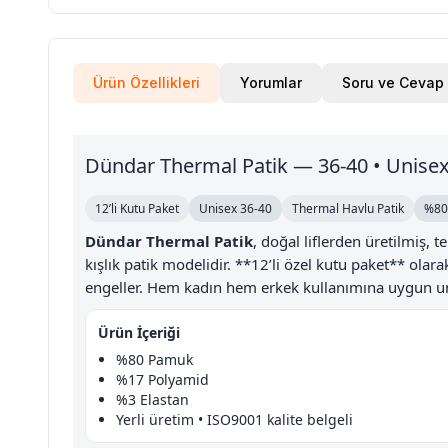
Ürün Özellikleri
Yorumlar
Soru ve Cevap
Dündar Thermal Patik — 36-40 • Unisex 
12’li Kutu Paket
Unisex 36-40
Thermal Havlu Patik
%80
Dündar Thermal Patik
, doğal liflerden üretilmiş, t
kışlık patik modelidir. **12’li özel kutu paket** ola
engeller. Hem kadın hem erkek kullanımına uygun uni
Ürün İçeriği
%80 Pamuk
%17 Polyamid
%3 Elastan
Yerli üretim • ISO9001 kalite belgeli