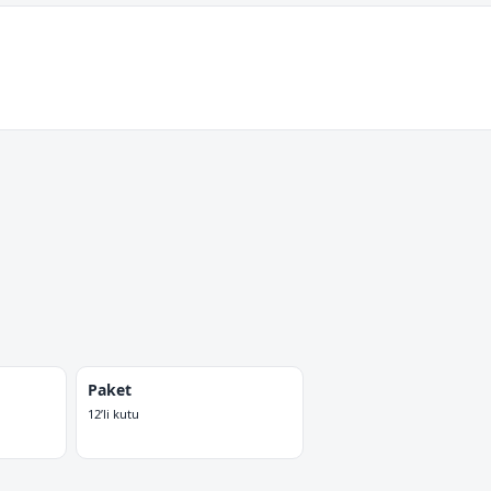
Paket
12’li kutu