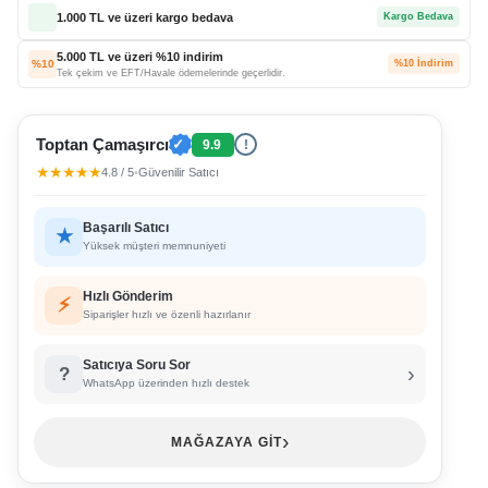
1.000 TL ve üzeri kargo bedava
Kargo Bedava
5.000 TL ve üzeri %10 indirim
%10
%10 İndirim
Tek çekim ve EFT/Havale ödemelerinde geçerlidir.
Toptan Çamaşırcı
✓
9.9
!
★★★★★
4.8 / 5
•
Güvenilir Satıcı
Başarılı Satıcı
★
Yüksek müşteri memnuniyeti
Hızlı Gönderim
⚡
Siparişler hızlı ve özenli hazırlanır
Satıcıya Soru Sor
›
?
WhatsApp üzerinden hızlı destek
›
MAĞAZAYA GİT