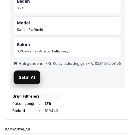
Beden
36-40
Model
Kalın – Parfümlü
Bakım
30°C yıkama • Ağartıcı kullanmayın
🚚 Hızlı gönderim • 🔄 Kolay iade/değişim • 📞 0534 372 03 56
Satın Al
Ürün Filtreleri
Paket İçeriği
:
12'li
Barkod
:
109449
KAMPANYALAR