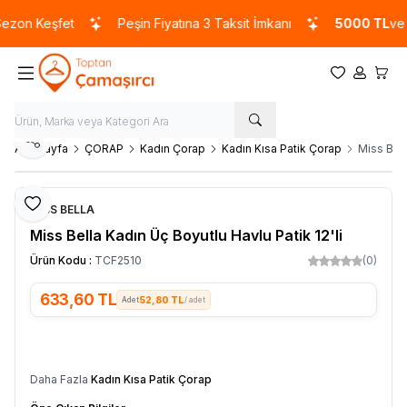
on Keşfet
Peşin Fiyatına 3 Taksit İmkanı
5000 TL
ve üze
Favorilerim
Hesabım
Sepet
Paylaş
Ana Sayfa
ÇORAP
Kadın Çorap
Kadın Kısa Patik Çorap
Miss Bell
Favoriye Ekle
MİSS BELLA
Miss Bella Kadın Üç Boyutlu Havlu Patik 12'li
Ürün Kodu :
TCF2510
(0)
633,60
TL
52,80 TL
/ adet
SEPETE EKLE
Daha Fazla
Kadın Kısa Patik Çorap