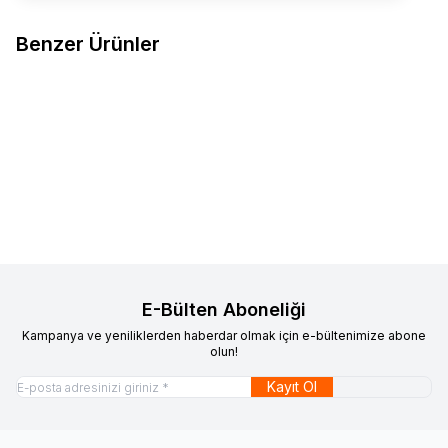
Benzer Ürünler
DÜNDAR ÇORAP
5954 Dündar
DÜNDAR ÇORAP
5954 Dündar
Favorilere Ekle
Favorilere Ekle
Kadın Termal Patik 12li M51
Kadın Termal Patik 12li M6
871,20
TL
871,20
TL
Sepete Ekle
Sepete Ekle
E-Bülten Aboneliği
Kampanya ve yeniliklerden haberdar olmak için e-bültenimize abone
olun!
Kayıt Ol