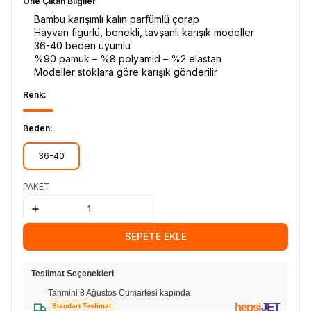
Öne Çıkan Bilgiler
Bambu karışımlı kalın parfümlü çorap
Hayvan figürlü, benekli, tavşanlı karışık modeller
36-40 beden uyumlu
%90 pamuk – %8 polyamid – %2 elastan
Modeller stoklara göre karışık gönderilir
Renk:
Beden:
36-40
PAKET
SEPETE EKLE
Teslimat Seçenekleri
Tahmini 8 Ağustos Cumartesi kapında
hepsi
JET
Standart Teslimat