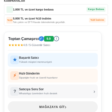
KAMPANYALAR
1.000 TL ve üzeri kargo bedava
Kargo Bedava
5.000 TL ve üzeri %10 indirim
%10
%10 İndirim
Tek çekim ve EFT/Havale ödemelerinde geçerlidir.
Toptan Çamaşırcı
✓
9.9
!
★★★★★
4.8 / 5
•
Güvenilir Satıcı
Başarılı Satıcı
★
Yüksek müşteri memnuniyeti
Hızlı Gönderim
⚡
Siparişler hızlı ve özenli hazırlanır
Satıcıya Soru Sor
›
?
WhatsApp üzerinden hızlı destek
›
MAĞAZAYA GİT