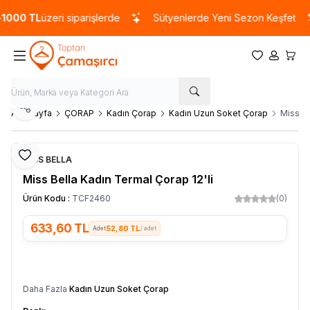
1000 TL
üzeri siparişlerde
Sütyenlerde Yeni Sezon Keşfet
Favorilerim
Hesabım
Sepet
Paylaş
Ana Sayfa
ÇORAP
Kadın Çorap
Kadın Uzun Soket Çorap
Miss Be
Favoriye Ekle
MİSS BELLA
Miss Bella Kadın Termal Çorap 12'li
Ürün Kodu :
TCF2460
(0)
633,60
TL
52,80 TL
/ adet
SEPETE EKLE
Daha Fazla
Kadın Uzun Soket Çorap