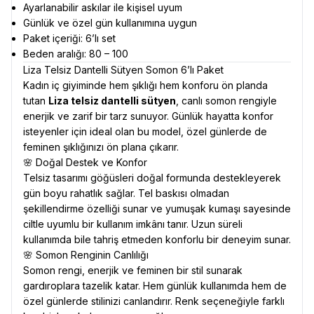
Ayarlanabilir askılar ile kişisel uyum
Günlük ve özel gün kullanımına uygun
Paket içeriği: 6’lı set
Beden aralığı: 80 – 100
Liza Telsiz Dantelli Sütyen Somon 6’lı Paket
Kadın iç giyiminde hem şıklığı hem konforu ön planda
tutan
Liza telsiz dantelli sütyen
, canlı somon rengiyle
enerjik ve zarif bir tarz sunuyor. Günlük hayatta konfor
isteyenler için ideal olan bu model, özel günlerde de
feminen şıklığınızı ön plana çıkarır.
🌸 Doğal Destek ve Konfor
Telsiz tasarımı göğüsleri doğal formunda destekleyerek
gün boyu rahatlık sağlar. Tel baskısı olmadan
şekillendirme özelliği sunar ve yumuşak kumaşı sayesinde
ciltle uyumlu bir kullanım imkânı tanır. Uzun süreli
kullanımda bile tahriş etmeden konforlu bir deneyim sunar.
🌸 Somon Renginin Canlılığı
Somon rengi, enerjik ve feminen bir stil sunarak
gardıroplara tazelik katar. Hem günlük kullanımda hem de
özel günlerde stilinizi canlandırır. Renk seçeneğiyle farklı