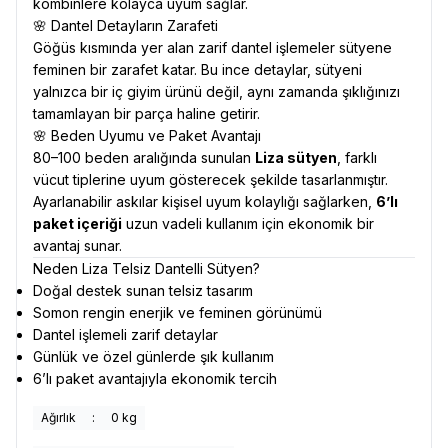
kombinlere kolayca uyum sağlar.
🌸 Dantel Detayların Zarafeti
Göğüs kısmında yer alan zarif dantel işlemeler sütyene
feminen bir zarafet katar. Bu ince detaylar, sütyeni
yalnızca bir iç giyim ürünü değil, aynı zamanda şıklığınızı
tamamlayan bir parça haline getirir.
🌸 Beden Uyumu ve Paket Avantajı
80–100 beden aralığında sunulan
Liza sütyen
, farklı
vücut tiplerine uyum gösterecek şekilde tasarlanmıştır.
Ayarlanabilir askılar kişisel uyum kolaylığı sağlarken,
6’lı
paket içeriği
uzun vadeli kullanım için ekonomik bir
avantaj sunar.
Neden Liza Telsiz Dantelli Sütyen?
Doğal destek sunan telsiz tasarım
Somon rengin enerjik ve feminen görünümü
Dantel işlemeli zarif detaylar
Günlük ve özel günlerde şık kullanım
6’lı paket avantajıyla ekonomik tercih
Ağırlık
:
0 kg