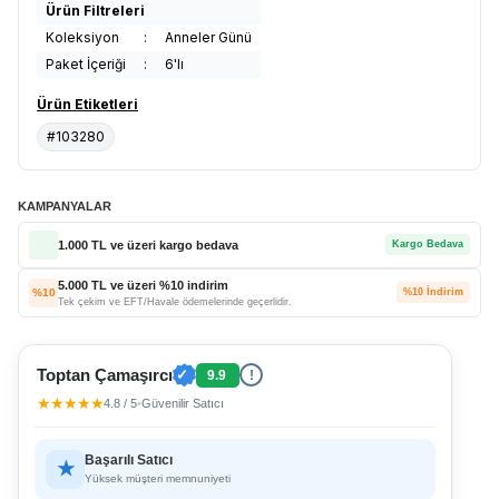
Ürün Filtreleri
Koleksiyon
:
Anneler Günü
Paket İçeriği
:
6'lı
Ürün Etiketleri
#103280
KAMPANYALAR
1.000 TL ve üzeri kargo bedava
Kargo Bedava
5.000 TL ve üzeri %10 indirim
%10
%10 İndirim
Tek çekim ve EFT/Havale ödemelerinde geçerlidir.
Toptan Çamaşırcı
✓
9.9
!
★★★★★
4.8 / 5
•
Güvenilir Satıcı
Başarılı Satıcı
★
Yüksek müşteri memnuniyeti