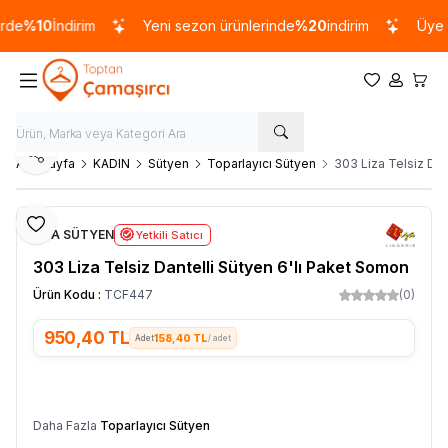
e
%10
İndirim
Yeni sezon ürünlerinde
%20
indirim
Üye Ol
Favorilerim
Hesabım
Sepet
Paylaş
Ana Sayfa
KADIN
Sütyen
Toparlayıcı Sütyen
303 Liza Telsiz Dan
Favoriye Ekle
LİZA SÜTYEN
Yetkili Satıcı
303 Liza Telsiz Dantelli Sütyen 6'lı Paket Somon
Ürün Kodu :
TCF447
(0)
950,40
TL
158,40 TL
/ adet
SEPETE EKLE
Daha Fazla
Toparlayıcı Sütyen