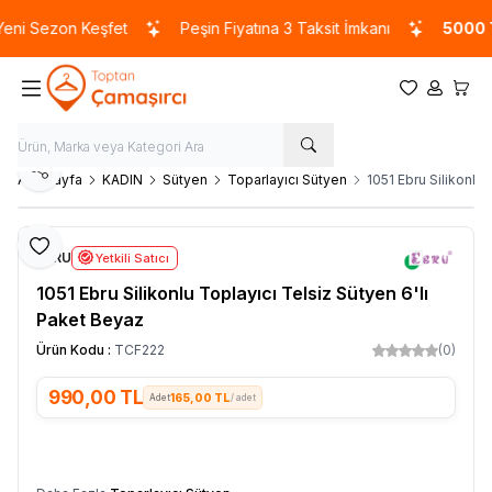
i Sezon Keşfet
Peşin Fiyatına 3 Taksit İmkanı
5000 TL
Favorilerim
Hesabım
Sepet
Paylaş
Ana Sayfa
KADIN
Sütyen
Toparlayıcı Sütyen
1051 Ebru Silikonlu
Favoriye Ekle
EBRU
Yetkili Satıcı
1051 Ebru Silikonlu Toplayıcı Telsiz Sütyen 6'lı
Paket Beyaz
Ürün Kodu :
TCF222
(0)
990,00
TL
165,00 TL
/ adet
SEPETE EKLE