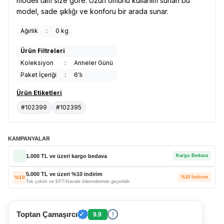
modeli tam size göre. Uzun ömürlü kullanım sunan bu
model, sade şıklığı ve konforu bir arada sunar.
Ağırlık
:
0 kg
Ürün Filtreleri
Koleksiyon
:
Anneler Günü
Paket İçeriği
:
6'lı
Ürün Etiketleri
#102399
#102395
KAMPANYALAR
1.000 TL ve üzeri kargo bedava
Kargo Bedava
5.000 TL ve üzeri %10 indirim
%10
%10 İndirim
Tek çekim ve EFT/Havale ödemelerinde geçerlidir.
Toptan Çamaşırcı
✓
9.9
!