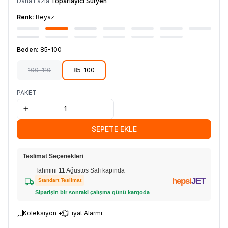
Daha Fazla
Toparlayıcı Sütyen
Renk:
Beyaz
Beden:
85-100
100-110
85-100
PAKET
SEPETE EKLE
Teslimat Seçenekleri
Tahmini 11 Ağustos Salı kapında
hepsi
JET
Standart Teslimat
Siparişin bir sonraki çalışma günü kargoda
Koleksiyon +
Fiyat Alarmı