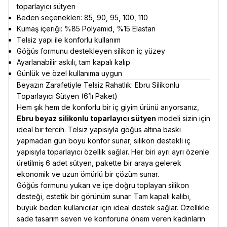
toparlayıcı sütyen
Beden seçenekleri: 85, 90, 95, 100, 110
Kumaş içeriği: %85 Polyamid, %15 Elastan
Telsiz yapı ile konforlu kullanım
Göğüs formunu destekleyen silikon iç yüzey
Ayarlanabilir askılı, tam kapalı kalıp
Günlük ve özel kullanıma uygun
Beyazın Zarafetiyle Telsiz Rahatlık: Ebru Silikonlu
Toparlayıcı Sütyen (6’lı Paket)
Hem şık hem de konforlu bir iç giyim ürünü arıyorsanız,
Ebru beyaz silikonlu toparlayıcı sütyen
modeli sizin için
ideal bir tercih. Telsiz yapısıyla göğüs altına baskı
yapmadan gün boyu konfor sunar; silikon destekli iç
yapısıyla toparlayıcı özellik sağlar. Her biri ayrı ayrı özenle
üretilmiş 6 adet sütyen, pakette bir araya gelerek
ekonomik ve uzun ömürlü bir çözüm sunar.
Göğüs formunu yukarı ve içe doğru toplayan silikon
desteği, estetik bir görünüm sunar. Tam kapalı kalıbı,
büyük beden kullanıcılar için ideal destek sağlar. Özellikle
sade tasarım seven ve konforuna önem veren kadınların