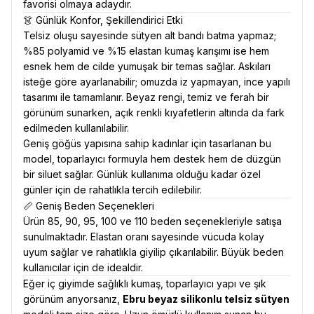
favorisi olmaya adaydır.
👗 Günlük Konfor, Şekillendirici Etki
Telsiz oluşu sayesinde sütyen alt bandı batma yapmaz;
%85 polyamid ve %15 elastan kumaş karışımı ise hem
esnek hem de cilde yumuşak bir temas sağlar. Askıları
isteğe göre ayarlanabilir; omuzda iz yapmayan, ince yapılı
tasarımı ile tamamlanır. Beyaz rengi, temiz ve ferah bir
görünüm sunarken, açık renkli kıyafetlerin altında da fark
edilmeden kullanılabilir.
Geniş göğüs yapısına sahip kadınlar için tasarlanan bu
model, toparlayıcı formuyla hem destek hem de düzgün
bir siluet sağlar. Günlük kullanıma olduğu kadar özel
günler için de rahatlıkla tercih edilebilir.
📏 Geniş Beden Seçenekleri
Ürün 85, 90, 95, 100 ve 110 beden seçenekleriyle satışa
sunulmaktadır. Elastan oranı sayesinde vücuda kolay
uyum sağlar ve rahatlıkla giyilip çıkarılabilir. Büyük beden
kullanıcılar için de idealdir.
Eğer iç giyimde sağlıklı kumaş, toparlayıcı yapı ve şık
görünüm arıyorsanız,
Ebru beyaz silikonlu telsiz sütyen