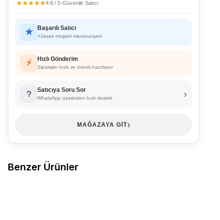
★★★★★
4.8 / 5
•
Güvenilir Satıcı
Başarılı Satıcı
★
Yüksek müşteri memnuniyeti
Hızlı Gönderim
⚡
Siparişler hızlı ve özenli hazırlanır
Satıcıya Soru Sor
›
?
WhatsApp üzerinden hızlı destek
›
MAĞAZAYA GİT
Benzer Ürünler
EBRU
1009 Ebru Toplayıcı Geniş
EBRU
1010 Ebru Geniş Lastik
Favorilere Ekle
Favorilere Ekle
Lastik Lez Ara Dantel 6'lı Paket
Penye Toplayıcı 6'lı Paket
Mürdüm
1.148,40
TL
Bordo
1.028,50
TL