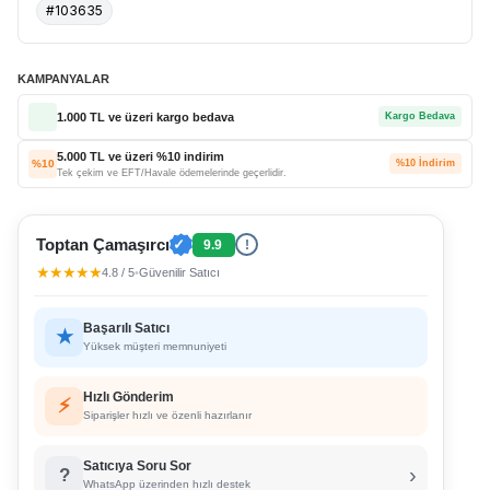
#103635
KAMPANYALAR
1.000 TL ve üzeri kargo bedava
Kargo Bedava
5.000 TL ve üzeri %10 indirim
%10
%10 İndirim
Tek çekim ve EFT/Havale ödemelerinde geçerlidir.
Toptan Çamaşırcı
✓
9.9
!
★★★★★
4.8 / 5
•
Güvenilir Satıcı
Başarılı Satıcı
★
Yüksek müşteri memnuniyeti
Hızlı Gönderim
⚡
Siparişler hızlı ve özenli hazırlanır
Satıcıya Soru Sor
›
?
WhatsApp üzerinden hızlı destek