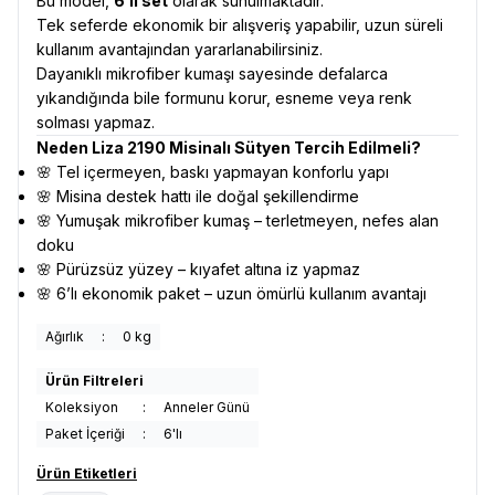
Bu model,
6’lı set
olarak sunulmaktadır.
Tek seferde ekonomik bir alışveriş yapabilir, uzun süreli
kullanım avantajından yararlanabilirsiniz.
Dayanıklı mikrofiber kumaşı sayesinde defalarca
yıkandığında bile formunu korur, esneme veya renk
solması yapmaz.
Neden Liza 2190 Misinalı Sütyen Tercih Edilmeli?
🌸 Tel içermeyen, baskı yapmayan konforlu yapı
🌸 Misina destek hattı ile doğal şekillendirme
🌸 Yumuşak mikrofiber kumaş – terletmeyen, nefes alan
doku
🌸 Pürüzsüz yüzey – kıyafet altına iz yapmaz
🌸 6’lı ekonomik paket – uzun ömürlü kullanım avantajı
Ağırlık
:
0 kg
Ürün Filtreleri
Koleksiyon
:
Anneler Günü
Paket İçeriği
:
6'lı
Ürün Etiketleri