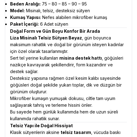
Beden Aralığı:
75 – 80 – 85 – 90 – 95
Model:
Misinalı, telsiz, desteksiz sütyen
Kumaş Yapısı:
Nefes alabilen mikrofiber kumaş
Paket İçeriği:
6 Adet sütyen
Doğal Form ve Gün Boyu Konfor Bir Arada
Liza Misinalı Telsiz Sütyen Beyaz
, gün boyunca
maksimum rahatlık ve doğal bir görünüm isteyen kadınlar
için özel olarak tasarlanmıştır.
Sert tel yerine kullanılan
misina destek hattı
, göğüsleri
nazikçe kavrayarak şekillendirir, form kazandırır ve
destek sağlar.
Desteksiz yapısına rağmen özel kesim kalıbı sayesinde
göğüsleri doğal şekilde yukarı toplar, dik ve düzgün bir
görünüm oluşturur.
Mikrofiber kumaşın yumuşak dokusu, ciltle tam uyum
sağlayarak tahriş ve terleme hissini önler.
Bu sayede hem günlük kullanımda hem de uzun süreli
kullanımda rahatlık sunar.
Telsiz Yapı ile Doğal Hissiyat
Klasik sütyenlerin aksine
telsiz tasarım
, vücuda baskı