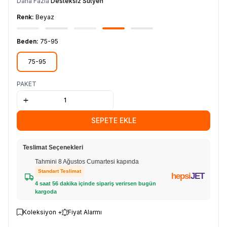
Daha Fazla
Desteksiz Sütyen
Renk:
Beyaz
Beden:
75-95
75-95
PAKET
SEPETE EKLE
Teslimat Seçenekleri
Tahmini 8 Ağustos Cumartesi kapında
Standart Teslimat
hepsi
JET
4 saat 56 dakika içinde sipariş verirsen bugün
kargoda
Koleksiyon +
Fiyat Alarmı