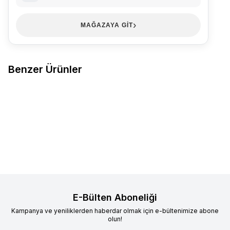
›
MAĞAZAYA GİT
Benzer Ürünler
BEST BRA
Best Umt İthal Sütyen
KVS LİNGERİYE
109 Kvs
Favorilere Ekle
Favorilere Ekle
6'lı
Balensiz Dikişsiz Sütyen 6'lı Bej
2.012,47
TL
1.900,80
TL
Sepete Ekle
Sepete Ekle
E-Bülten Aboneliği
Kampanya ve yeniliklerden haberdar olmak için e-bültenimize abone
olun!