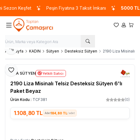
Sezon Keşfet
Peşin Fiyatına 3 Taksit İmkanı
5000 TL
ve 
Favorilerim
Hesabım
Sepet
Paylaş
Ana Sayfa
KADIN
Sütyen
Desteksiz Sütyen
2190 Liza Misinalı T
Favoriye Ekle
LİZA SÜTYEN
Yetkili Satıcı
2190 Liza Misinalı Telsiz Desteksiz Sütyen 6'lı
Paket Beyaz
Ürün Kodu :
TCF381
(0)
1.108,80
TL
184,80 TL
/ adet
SEPETE EKLE