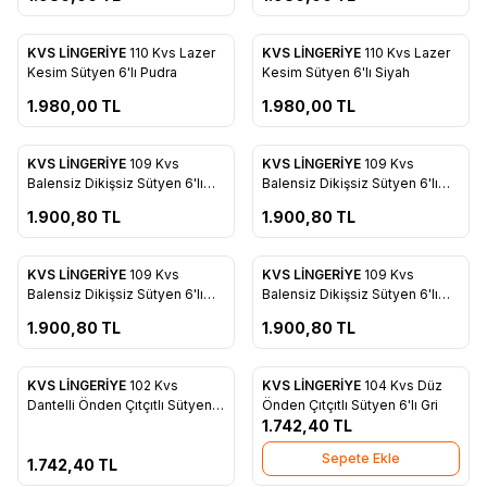
ükendi
Tükendi
KVS LİNGERİYE
110 Kvs Lazer
KVS LİNGERİYE
110 Kvs Lazer
Favorilere Ekle
Favorilere Ekle
Kesim Sütyen 6'lı Pudra
Kesim Sütyen 6'lı Siyah
1.980,00
TL
1.980,00
TL
ükendi
Tükendi
KVS LİNGERİYE
109 Kvs
KVS LİNGERİYE
109 Kvs
Favorilere Ekle
Favorilere Ekle
Balensiz Dikişsiz Sütyen 6'lı
Balensiz Dikişsiz Sütyen 6'lı
Siyah
Yeşil
1.900,80
TL
1.900,80
TL
ükendi
Tükendi
KVS LİNGERİYE
109 Kvs
KVS LİNGERİYE
109 Kvs
Favorilere Ekle
Favorilere Ekle
Balensiz Dikişsiz Sütyen 6'lı
Balensiz Dikişsiz Sütyen 6'lı
Kahve
Somon
1.900,80
TL
1.900,80
TL
ükendi
KVS LİNGERİYE
102 Kvs
KVS LİNGERİYE
104 Kvs Düz
Favorilere Ekle
Favorilere Ekle
Dantelli Önden Çıtçıtlı Sütyen
Önden Çıtçıtlı Sütyen 6'lı Gri
Siyah
1.742,40
TL
Sepete Ekle
1.742,40
TL