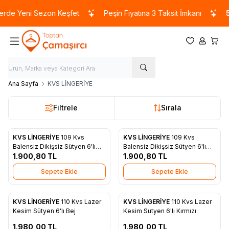
rde Yeni Sezon Keşfet
Peşin Fiyatına 3 Taksit İmkanı
50
Favorilerim
Hesabım
Sepet
Ana Sayfa
KVS LİNGERİYE
Filtrele
Sırala
KVS LİNGERİYE
109 Kvs
KVS LİNGERİYE
109 Kvs
Favorilere Ekle
Favorilere Ekle
Balensiz Dikişsiz Sütyen 6'lı
Balensiz Dikişsiz Sütyen 6'lı
Bej
1.900,80
TL
Pudra
1.900,80
TL
Sepete Ekle
Sepete Ekle
ükendi
Tükendi
KVS LİNGERİYE
110 Kvs Lazer
KVS LİNGERİYE
110 Kvs Lazer
Favorilere Ekle
Favorilere Ekle
Kesim Sütyen 6'lı Bej
Kesim Sütyen 6'lı Kırmızı
1.980,00
TL
1.980,00
TL