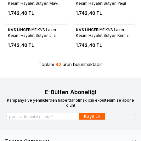
Favorilere Ekle
Favorilere Ekle
Kesim Hayalet Sütyen Mavi
Kesim Hayalet Sütyen Yeşil
1.742,40
TL
1.742,40
TL
ükendi
Tükendi
KVS LİNGERİYE
KVS Lazer
KVS LİNGERİYE
KVS Lazer
Favorilere Ekle
Favorilere Ekle
Kesim Hayalet Sütyen Lila
Kesim Hayalet Sütyen Kırmızı
1.742,40
TL
1.742,40
TL
Toplam
42
ürün bulunmaktadır.
E-Bülten Aboneliği
Kampanya ve yeniliklerden haberdar olmak için e-bültenimize abone
olun!
Kayıt Ol