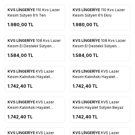
ükendi
Tükendi
KVS LİNGERİYE
110 Kvs Lazer
KVS LİNGERİYE
110 Kvs Lazer
Favorilere Ekle
Favorilere Ekle
Kesim Sütyen 6'lı Ten
Kesim Sütyen 6'lı Ekru
1.980,00
TL
1.980,00
TL
ükendi
Tükendi
KVS LİNGERİYE
108 Kvs Lazer
KVS LİNGERİYE
108 Kvs Lazer
Favorilere Ekle
Favorilere Ekle
Kesim El Destekli Sütyen
Kesim El Destekli Sütyen
Somon
Pembe
1.584,00
TL
1.584,00
TL
ükendi
Tükendi
KVS LİNGERİYE
KVS Lazer
KVS LİNGERİYE
KVS Lazer
Favorilere Ekle
Favorilere Ekle
Kesim KalınAskı Hayalet
Kesim KalınAskı Hayalet
Sütyen Ten
Sütyen Yeşil
1.742,40
TL
1.742,40
TL
ükendi
Tükendi
KVS LİNGERİYE
KVS Lazer
KVS LİNGERİYE
KVS Lazer
Favorilere Ekle
Favorilere Ekle
Kesim KalınAskı Hayalet
Kesim Hayalet Sütyen Beyaz
Sütyen Siyah
1.742,40
TL
1.742,40
TL
ükendi
Tükendi
KVS LİNGERİYE
KVS Lazer
KVS LİNGERİYE
KVS Lazer