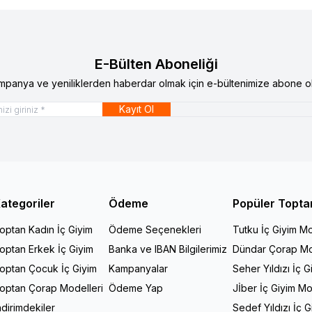
E-Bülten Aboneliği
mpanya ve yeniliklerden haberdar olmak için e-bültenimize abone ol
Kayıt Ol
ategoriler
Ödeme
Popüler Topta
optan Kadın İç Giyim
Ödeme Seçenekleri
Tutku İç Giyim Mo
optan Erkek İç Giyim
Banka ve IBAN Bilgilerimiz
Dündar Çorap Mo
optan Çocuk İç Giyim
Kampanyalar
Seher Yıldızı İç G
optan Çorap Modelleri
Ödeme Yap
Jİber İç Giyim Mo
ndirimdekiler
Sedef Yıldızı İç 