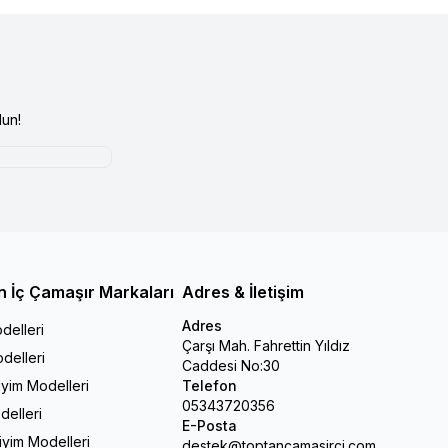
un!
n İç Çamaşır Markaları
Adres & İletişim
Adres
delleri
Çarşı Mah. Fahrettin Yıldız
delleri
Caddesi No:30
iyim Modelleri
Telefon
05343720356
delleri
E-Posta
Giyim Modelleri
destek@toptancamasirci.com