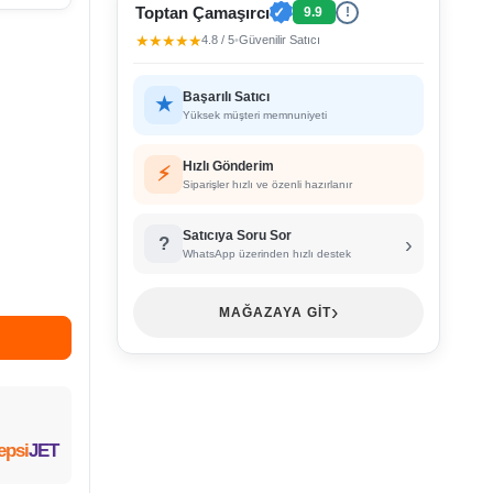
Toptan Çamaşırcı
✓
9.9
!
★★★★★
4.8 / 5
•
Güvenilir Satıcı
Başarılı Satıcı
★
Yüksek müşteri memnuniyeti
Hızlı Gönderim
⚡
Siparişler hızlı ve özenli hazırlanır
Satıcıya Soru Sor
›
?
WhatsApp üzerinden hızlı destek
›
MAĞAZAYA GİT
epsi
JET