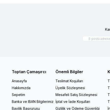
Ka
Toptan Çamaşırcı
Önemli Bilgiler
K
Anasayfa
Teslimat Koşulları
T
Hakkımızda
Üyelik Sözleşmesi
T
Sepetim
Mesafeli Satış Sözleşmesi
T
Banka ve IBAN Bilgilerimiz
İptal ve İade Koşulları
T
Bayilik Başvurusu
Gizlilik ve Ödeme Güvenliği
İ