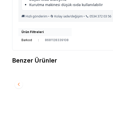
Kurutma makinesi düşük ısıda kullanılabilir
🚚 Hızlı gönderim • 🔄 Kolay iade/değişim • 📞 0534 372 03 56
Ürün Filtreleri
Barkod
:
8681128339108
Benzer Ürünler
BERRAK
760 Berrak Erkek Termal Takım Füme
BERRA
Favorilere Ekle
Favori
694,85
TL
694,8