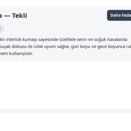
a — Tekli
Daha Fazla
m
ıklı interlok kumaşı sayesinde özellikle serin ve soğuk havalarda
şak dokusu ile cilde uyum sağlar, gün boyu ve gece boyunca rah
em kullanışlıdır.