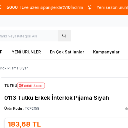
0 TL
ve üzeri siparişlerde
%10
İndirim
Yeni sezon ürünlerinde
P
YENİ ÜRÜNLER
En Çok Satılanlar
Kampanyalar
erlok Pijama Siyah
TUTKU
Yetkili Satıcı
0113 Tutku Erkek İnterlok Pijama Siyah
Ürün Kodu :
TCF2158
183,68
TL