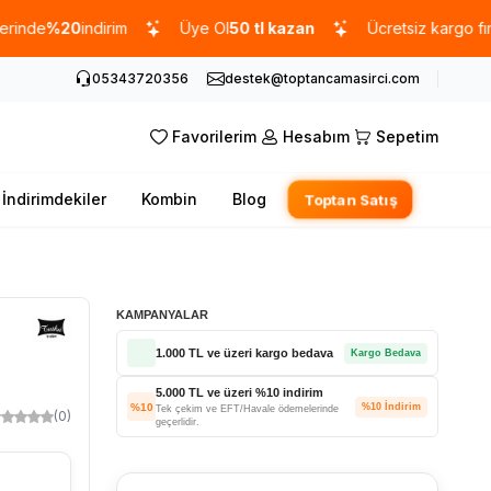
%20
indirim
Üye Ol
50 tl kazan
Ücretsiz kargo fırsatı -
10
05343720356
destek@toptancamasirci.com
Favorilerim
Hesabım
Sepetim
İndirimdekiler
Kombin
Blog
Toptan Satış
KAMPANYALAR
1.000 TL ve üzeri kargo bedava
Kargo Bedava
5.000 TL ve üzeri %10 indirim
%10
%10 İndirim
Tek çekim ve EFT/Havale ödemelerinde
(0)
geçerlidir.