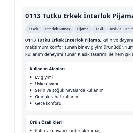
0113 Tutku Erkek İnterlok Pijam
Erkek
İnterlok Kumaş
Pijama
Tekli
Kışlık Kullanı
0113 Tutku Erkek İnterlok Pijama
, kalın ve dayan
maksimum konfor sunan bir ev giyim ürünüdür. Yumu
kullanım deneyimi sunar. Klasik tasarımı ile hem şık h
Kullanım Alanları
Ev giyimi
Uyku giyimi
Serin ve soğuk havalarda kullanım
Günlük rahat kullanım
Gece konforu
Ürün Özellikleri
Kalın ve dayanıklı interlok kumaş