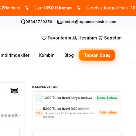
rim
Üye Ol
50 tl kazan
Ücretsiz kargo fırsatı -
1000 TL
üz
05343720356
destek@toptancamasirci.com
Favorilerim
Hesabım
Sepetim
İndirimdekiler
Kombin
Blog
Toptan Satış
KAMPANYALAR
1.000 TL ve üzeri kargo bedava
Kargo Bedava
5.000 TL ve üzeri %10 indirim
%10
%10 İndirim
Tek çekim ve EFT/Havale ödemelerinde
(0)
geçerlidir.