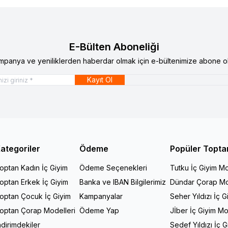
E-Bülten Aboneliği
mpanya ve yeniliklerden haberdar olmak için e-bültenimize abone ol
Kayıt Ol
ategoriler
Ödeme
Popüler Topta
optan Kadın İç Giyim
Ödeme Seçenekleri
Tutku İç Giyim Mo
optan Erkek İç Giyim
Banka ve IBAN Bilgilerimiz
Dündar Çorap Mo
optan Çocuk İç Giyim
Kampanyalar
Seher Yıldızı İç G
optan Çorap Modelleri
Ödeme Yap
Jİber İç Giyim Mo
ndirimdekiler
Sedef Yıldızı İç 