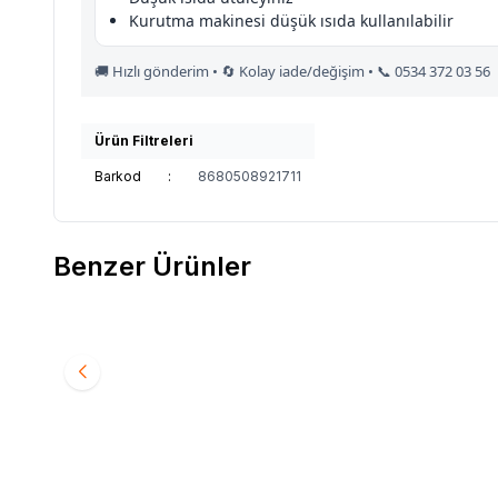
Kurutma makinesi düşük ısıda kullanılabilir
🚚 Hızlı gönderim • 🔄 Kolay iade/değişim • 📞 0534 372 03 56
Ürün Filtreleri
Barkod
:
8680508921711
Benzer Ürünler
BERRAK
760 Berrak Erkek Termal Takım Füme
BERRA
Favorilere Ekle
Favori
694,85
TL
694,8