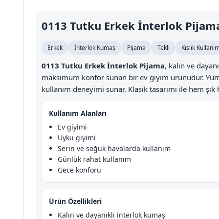
0113 Tutku Erkek İnterlok Pijam
Erkek
İnterlok Kumaş
Pijama
Tekli
Kışlık Kullanı
0113 Tutku Erkek İnterlok Pijama
, kalın ve dayan
maksimum konfor sunan bir ev giyim ürünüdür. Yumu
kullanım deneyimi sunar. Klasik tasarımı ile hem şık h
Kullanım Alanları
Ev giyimi
Uyku giyimi
Serin ve soğuk havalarda kullanım
Günlük rahat kullanım
Gece konforu
Ürün Özellikleri
Kalın ve dayanıklı interlok kumaş