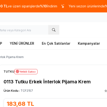
üzeri siparişlerde
%10
İndirim
Yeni sezon ürünlerinde
%20
indi
P
YENİ ÜRÜNLER
En Çok Satılanlar
Kampanyalar
erlok Pijama Krem
TUTKU
Yetkili Satıcı
0113 Tutku Erkek İnterlok Pijama Krem
Ürün Kodu :
TCF2157
183,68
TL