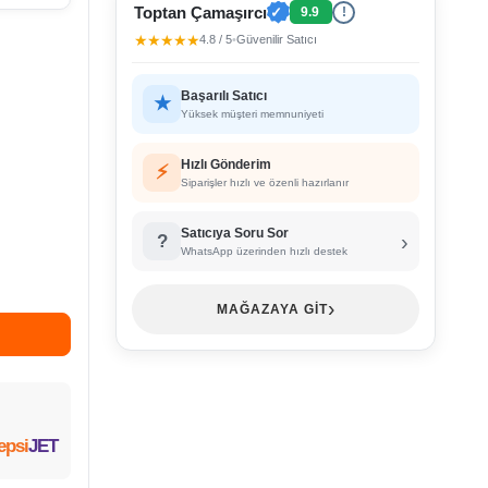
Toptan Çamaşırcı
✓
9.9
!
★★★★★
4.8 / 5
•
Güvenilir Satıcı
Başarılı Satıcı
★
Yüksek müşteri memnuniyeti
Hızlı Gönderim
⚡
Siparişler hızlı ve özenli hazırlanır
Satıcıya Soru Sor
›
?
WhatsApp üzerinden hızlı destek
›
MAĞAZAYA GİT
epsi
JET