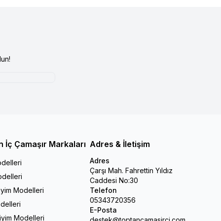
un!
n İç Çamaşır Markaları
Adres & İletişim
Adres
delleri
Çarşı Mah. Fahrettin Yıldız
delleri
Caddesi No:30
iyim Modelleri
Telefon
05343720356
delleri
E-Posta
Giyim Modelleri
destek@toptancamasirci.com