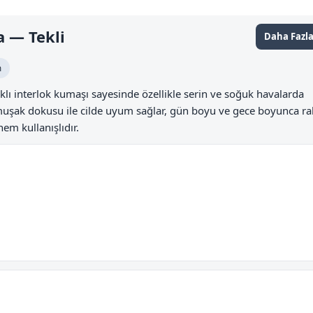
a — Tekli
Daha Fazla
m
ıklı interlok kumaşı sayesinde özellikle serin ve soğuk havalarda
şak dokusu ile cilde uyum sağlar, gün boyu ve gece boyunca rah
em kullanışlıdır.