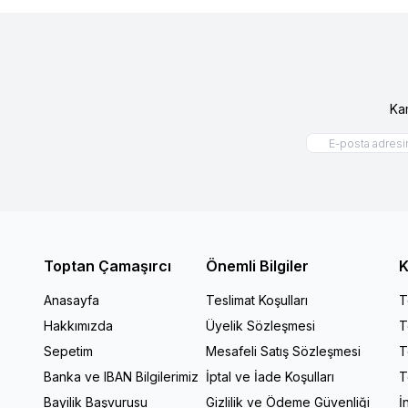
Ka
Toptan Çamaşırcı
Önemli Bilgiler
K
Anasayfa
Teslimat Koşulları
T
Hakkımızda
Üyelik Sözleşmesi
T
Sepetim
Mesafeli Satış Sözleşmesi
T
Banka ve IBAN Bilgilerimiz
İptal ve İade Koşulları
T
Bayilik Başvurusu
Gizlilik ve Ödeme Güvenliği
İ