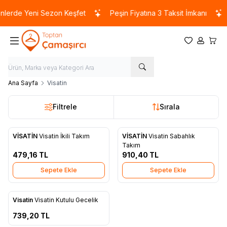
nlerde Yeni Sezon Keşfet
Peşin Fiyatına 3 Taksit İmkanı
Favorilerim
Hesabım
Sepet
Ana Sayfa
Visatin
Filtrele
Sırala
VİSATİN
Visatin İkili Takım
VİSATİN
Visatin Sabahlık
Favorilere Ekle
Favorilere Ekle
Takım
479,16
TL
910,40
TL
Sepete Ekle
Sepete Ekle
ükendi
Visatin
Visatin Kutulu Gecelik
Favorilere Ekle
739,20
TL