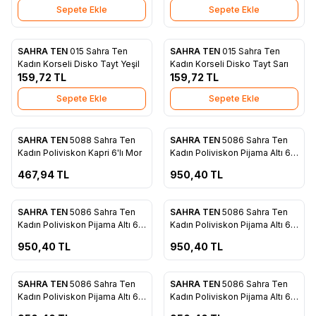
Sepete Ekle
Sepete Ekle
SAHRA TEN
015 Sahra Ten
SAHRA TEN
015 Sahra Ten
Favorilere Ekle
Favorilere Ekle
Kadın Korseli Disko Tayt Yeşil
Kadın Korseli Disko Tayt Sarı
159,72
TL
159,72
TL
Sepete Ekle
Sepete Ekle
ükendi
Tükendi
SAHRA TEN
5088 Sahra Ten
SAHRA TEN
5086 Sahra Ten
Favorilere Ekle
Favorilere Ekle
Kadın Poliviskon Kapri 6'lı Mor
Kadın Poliviskon Pijama Altı 6'lı
Sarı
467,94
TL
950,40
TL
ükendi
Tükendi
SAHRA TEN
5086 Sahra Ten
SAHRA TEN
5086 Sahra Ten
Favorilere Ekle
Favorilere Ekle
Kadın Poliviskon Pijama Altı 6'lı
Kadın Poliviskon Pijama Altı 6'lı
Somon
Gri
950,40
TL
950,40
TL
ükendi
Tükendi
SAHRA TEN
5086 Sahra Ten
SAHRA TEN
5086 Sahra Ten
Favorilere Ekle
Favorilere Ekle
Kadın Poliviskon Pijama Altı 6'lı
Kadın Poliviskon Pijama Altı 6'lı
Pembe
Lacivert