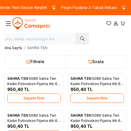
rde Yeni Sezon Keşfet
Peşin Fiyatına 3 Taksit İmkanı
5
Favorilerim
Hesabım
Sepet
Ana Sayfa
SAHRA TEN
Filtrele
Sırala
SAHRA TEN
5086 Sahra Ten
SAHRA TEN
5086 Sahra Ten
Favorilere Ekle
Favorilere Ekle
Kadın Poliviskon Pijama Altı 6'lı
Kadın Poliviskon Pijama Altı 6'lı
Mavi
950,40
TL
Mor
950,40
TL
Sepete Ekle
Sepete Ekle
SAHRA TEN
5086 Sahra Ten
SAHRA TEN
5086 Sahra Ten
Favorilere Ekle
Favorilere Ekle
Kadın Poliviskon Pijama Altı 6'lı
Kadın Poliviskon Pijama Altı 6'lı
Pudra
950,40
TL
Beyaz
950,40
TL