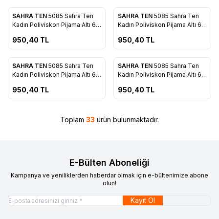
ükendi
Tükendi
SAHRA TEN
5085 Sahra Ten
SAHRA TEN
5085 Sahra Ten
Favorilere Ekle
Favorilere Ekle
Kadın Poliviskon Pijama Altı 6'lı
Kadın Poliviskon Pijama Altı 6'lı
Pembe
Gri
950,40
TL
950,40
TL
ükendi
Tükendi
SAHRA TEN
5085 Sahra Ten
SAHRA TEN
5085 Sahra Ten
Favorilere Ekle
Favorilere Ekle
Kadın Poliviskon Pijama Altı 6'lı
Kadın Poliviskon Pijama Altı 6'lı
Lacivert
Mavi
950,40
TL
950,40
TL
Toplam
33
ürün bulunmaktadır.
E-Bülten Aboneliği
Kampanya ve yeniliklerden haberdar olmak için e-bültenimize abone
olun!
Kayıt Ol