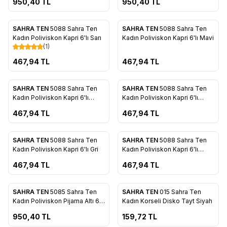
950,40
TL
950,40
TL
ükendi
Tükendi
SAHRA TEN
5088 Sahra Ten
SAHRA TEN
5088 Sahra Ten
Favorilere Ekle
Favorilere Ekle
Kadın Poliviskon Kapri 6'lı Sarı
Kadın Poliviskon Kapri 6'lı Mavi
(1)
467,94
TL
467,94
TL
ükendi
Tükendi
SAHRA TEN
5088 Sahra Ten
SAHRA TEN
5088 Sahra Ten
Favorilere Ekle
Favorilere Ekle
Kadın Poliviskon Kapri 6'lı
Kadın Poliviskon Kapri 6'lı
Lacivert
Pembe
467,94
TL
467,94
TL
ükendi
Tükendi
SAHRA TEN
5088 Sahra Ten
SAHRA TEN
5088 Sahra Ten
Favorilere Ekle
Favorilere Ekle
Kadın Poliviskon Kapri 6'lı Gri
Kadın Poliviskon Kapri 6'lı
Beyaz
467,94
TL
467,94
TL
ükendi
Tükendi
SAHRA TEN
5085 Sahra Ten
SAHRA TEN
015 Sahra Ten
Favorilere Ekle
Favorilere Ekle
Kadın Poliviskon Pijama Altı 6'lı
Kadın Korseli Disko Tayt Siyah
Mor
950,40
TL
159,72
TL