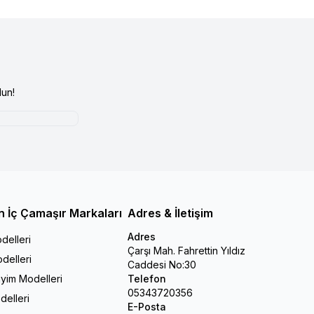
un!
n İç Çamaşır Markaları
Adres & İletişim
Adres
delleri
Çarşı Mah. Fahrettin Yıldız
delleri
Caddesi No:30
iyim Modelleri
Telefon
05343720356
delleri
E-Posta