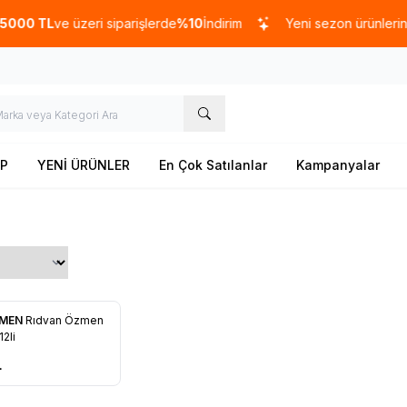
0 TL
ve üzeri siparişlerde
%10
İndirim
Yeni sezon ürünlerinde
P
YENİ ÜRÜNLER
En Çok Satılanlar
Kampanyalar
ZMEN
Rıdvan Özmen
re Ekle
12li
L