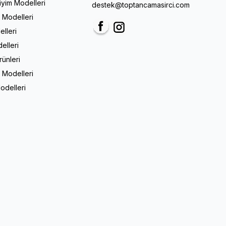
Giyim Modelleri
destek@toptancamasirci.com
m Modelleri
elleri
Facebook
Instagram
elleri
rünleri
 Modelleri
odelleri