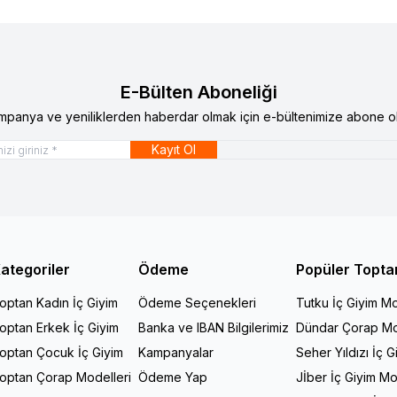
E-Bülten Aboneliği
mpanya ve yeniliklerden haberdar olmak için e-bültenimize abone ol
Kayıt Ol
ategoriler
Ödeme
Popüler Topta
optan Kadın İç Giyim
Ödeme Seçenekleri
Tutku İç Giyim Mo
optan Erkek İç Giyim
Banka ve IBAN Bilgilerimiz
Dündar Çorap Mo
optan Çocuk İç Giyim
Kampanyalar
Seher Yıldızı İç G
optan Çorap Modelleri
Ödeme Yap
Jİber İç Giyim Mo