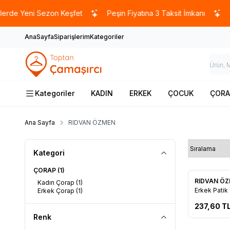
e Yeni Sezon Keşfet
Peşin Fiyatına 3 Taksit İmkanı
500
AnaSayfa
Siparişlerim
Kategoriler
Kategoriler
KADIN
ERKEK
ÇOCUK
ÇORA
Ana Sayfa
RIDVAN ÖZMEN
Kategori
ÇORAP
(1)
Tükendi
RIDVAN Ö
Kadın Çorap
(1)
Favorile
Erkek Patik 
Erkek Çorap
(1)
237,60
T
Renk