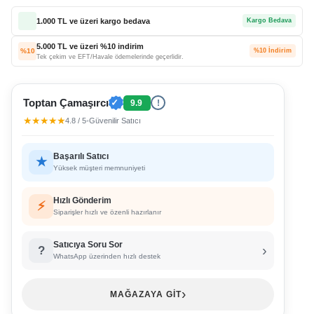
1.000 TL ve üzeri kargo bedava
Kargo Bedava
5.000 TL ve üzeri %10 indirim
%10
%10 İndirim
Tek çekim ve EFT/Havale ödemelerinde geçerlidir.
Toptan Çamaşırcı
✓
9.9
!
★★★★★
4.8 / 5
•
Güvenilir Satıcı
Başarılı Satıcı
★
Yüksek müşteri memnuniyeti
Hızlı Gönderim
⚡
Siparişler hızlı ve özenli hazırlanır
Satıcıya Soru Sor
›
?
WhatsApp üzerinden hızlı destek
›
MAĞAZAYA GİT