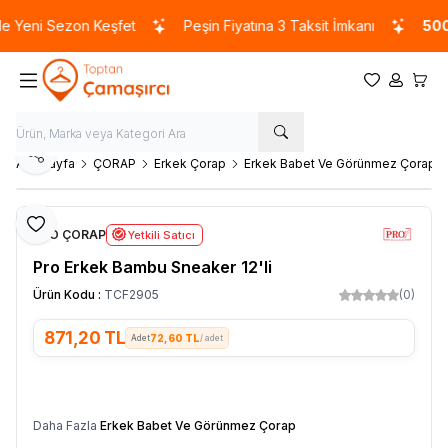
 Yeni Sezon Keşfet
Peşin Fiyatına 3 Taksit İmkanı
5000
Favorilerim
Hesabım
Sepet
Paylaş
Ana Sayfa
ÇORAP
Erkek Çorap
Erkek Babet Ve Görünmez Çorap
Favoriye Ekle
PRO ÇORAP
Yetkili Satıcı
Pro Erkek Bambu Sneaker 12'li
Ürün Kodu :
TCF2905
(0)
871,20
TL
72,60 TL
/ adet
SEPETE EKLE
Daha Fazla
Erkek Babet Ve Görünmez Çorap