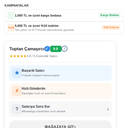
KAMPANYALAR
1.000 TL ve üzeri kargo bedava
Kargo Bedava
5.000 TL ve üzeri %10 indirim
%10
%10 İndirim
Tek çekim ve EFT/Havale ödemelerinde geçerlidir.
Toptan Çamaşırcı
✓
9.9
!
★★★★★
4.8 / 5
•
Güvenilir Satıcı
Başarılı Satıcı
★
Yüksek müşteri memnuniyeti
Hızlı Gönderim
⚡
Siparişler hızlı ve özenli hazırlanır
Satıcıya Soru Sor
›
?
WhatsApp üzerinden hızlı destek
›
MAĞAZAYA GİT