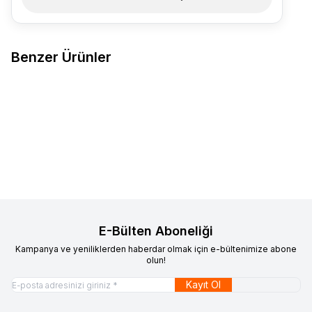
Benzer Ürünler
PRO ÇORAP
Pro Erkek Bambu
DÜNDAR ÇORAP
4506 Dündar
Favorilere Ekle
Favorilere Ekle
Sneaker 12'li
Modal Patik 12li Karışık (k)
871,20
TL
831,60
TL
Sepete Ekle
Sepete Ekle
E-Bülten Aboneliği
Kampanya ve yeniliklerden haberdar olmak için e-bültenimize abone
olun!
Kayıt Ol