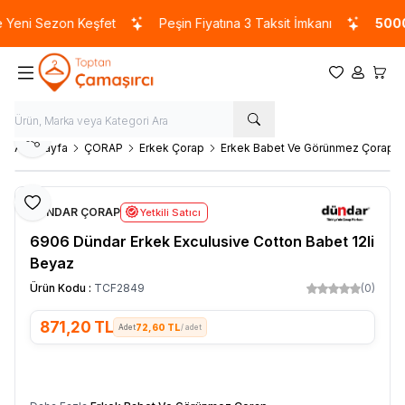
Yeni Sezon Keşfet
Peşin Fiyatına 3 Taksit İmkanı
5000 
Favorilerim
Hesabım
Sepet
Paylaş
Ana Sayfa
ÇORAP
Erkek Çorap
Erkek Babet Ve Görünmez Çorap
Favoriye Ekle
DÜNDAR ÇORAP
Yetkili Satıcı
6906 Dündar Erkek Exculusive Cotton Babet 12li
Beyaz
Ürün Kodu :
TCF2849
(0)
871,20
TL
72,60 TL
/ adet
SEPETE EKLE