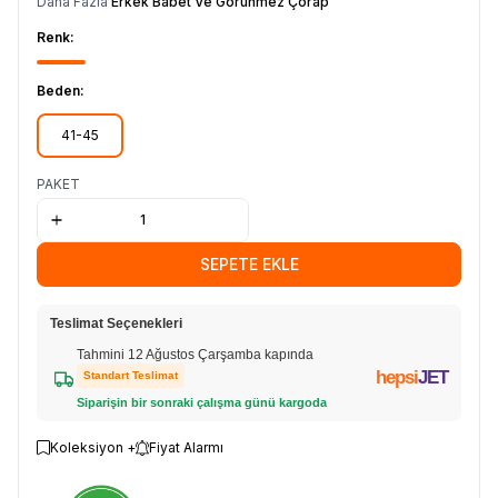
Daha Fazla
Erkek Babet Ve Görünmez Çorap
Renk:
Beden:
41-45
PAKET
SEPETE EKLE
Teslimat Seçenekleri
Tahmini 12 Ağustos Çarşamba kapında
hepsi
JET
Standart Teslimat
Siparişin bir sonraki çalışma günü kargoda
Koleksiyon +
Fiyat Alarmı