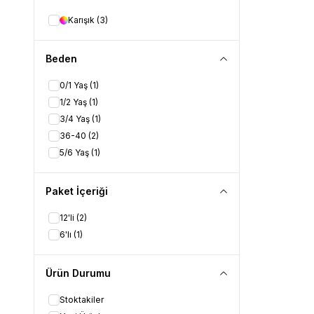
Karışık
(3)
Beden
0/1 Yaş
(1)
1/2 Yaş
(1)
3/4 Yaş
(1)
36-40
(2)
5/6 Yaş
(1)
Paket İçeriği
12'li
(2)
6'lı
(1)
Ürün Durumu
Stoktakiler