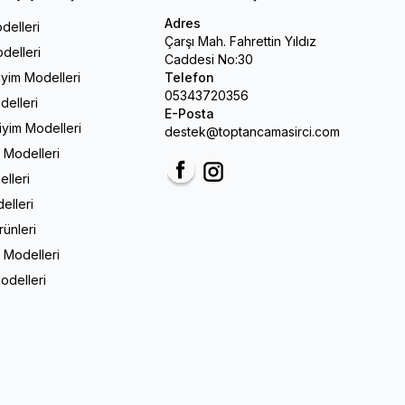
Adres
delleri
Çarşı Mah. Fahrettin Yıldız
delleri
Caddesi No:30
iyim Modelleri
Telefon
05343720356
delleri
E-Posta
Giyim Modelleri
destek@toptancamasirci.com
m Modelleri
elleri
Facebook
Instagram
elleri
rünleri
 Modelleri
odelleri