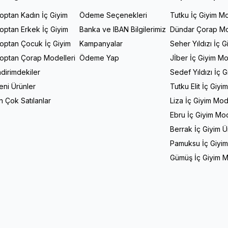
optan Kadın İç Giyim
Ödeme Seçenekleri
Tutku İç Giyim Mo
optan Erkek İç Giyim
Banka ve IBAN Bilgilerimiz
Dündar Çorap Mo
optan Çocuk İç Giyim
Kampanyalar
Seher Yıldızı İç G
optan Çorap Modelleri
Ödeme Yap
Jİber İç Giyim Mo
ndirimdekiler
Sedef Yıldızı İç 
eni Ürünler
Tutku Elit İç Giyi
n Çok Satılanlar
Liza İç Giyim Mod
Ebru İç Giyim Mod
Berrak İç Giyim Ü
Pamuksu İç Giyim
Gümüş İç Giyim M