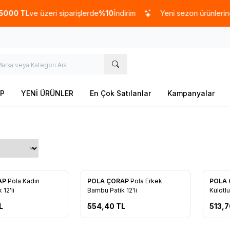
0 TL
ve üzeri siparişlerde
%10
İndirim
Yeni sezon ürünlerinde
%
P
YENİ ÜRÜNLER
En Çok Satılanlar
Kampanyalar
Tükendi
Tükendi
AP
Pola Kadın
POLA ÇORAP
Pola Erkek
POLA
re Ekle
Favorilere Ekle
Favo
12'li
Bambu Patik 12'li
Külotlu
L
554,40
TL
513,7