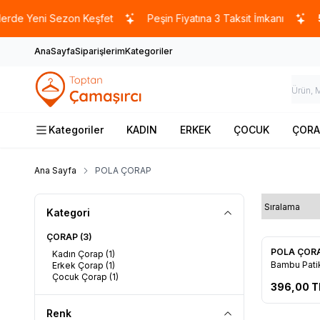
e Yeni Sezon Keşfet
Peşin Fiyatına 3 Taksit İmkanı
500
AnaSayfa
Siparişlerim
Kategoriler
Kategoriler
KADIN
ERKEK
ÇOCUK
ÇORA
Ana Sayfa
POLA ÇORAP
Kategori
ÇORAP
(3)
Tükendi
POLA ÇOR
Kadın Çorap
(1)
Favorile
Bambu Patik 
Erkek Çorap
(1)
Çocuk Çorap
(1)
396,00
T
Renk