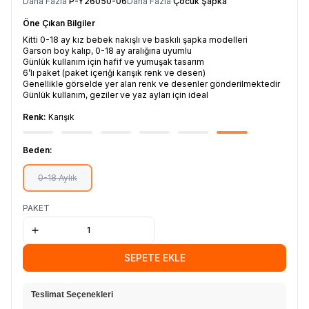
Daha Fazla
P-Y26050-06
Daha Fazla
Çocuk Şapka
Öne Çıkan Bilgiler
Kitti 0-18 ay kız bebek nakışlı ve baskılı şapka modelleri
Garson boy kalıp, 0-18 ay aralığına uyumlu
Günlük kullanım için hafif ve yumuşak tasarım
6’lı paket (paket içeriği karışık renk ve desen)
Genellikle görselde yer alan renk ve desenler gönderilmektedir
Günlük kullanım, geziler ve yaz ayları için ideal
Renk:
Karışık
Beden:
0-18 Aylık
PAKET
SEPETE EKLE
Teslimat Seçenekleri