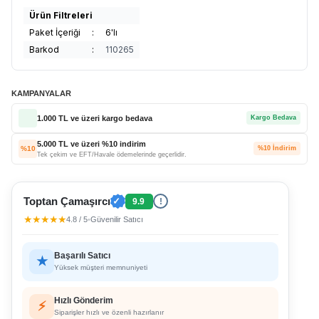
Ürün Filtreleri
Paket İçeriği
:
6'lı
Barkod
:
110265
KAMPANYALAR
1.000 TL ve üzeri kargo bedava
Kargo Bedava
5.000 TL ve üzeri %10 indirim
%10
%10 İndirim
Tek çekim ve EFT/Havale ödemelerinde geçerlidir.
Toptan Çamaşırcı
✓
9.9
!
★★★★★
4.8 / 5
•
Güvenilir Satıcı
Başarılı Satıcı
★
Yüksek müşteri memnuniyeti
Hızlı Gönderim
⚡
Siparişler hızlı ve özenli hazırlanır