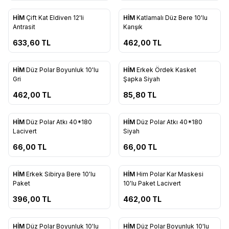
ükendi
Tükendi
HİM
Çift Kat Eldiven 12'li
HİM
Katlamalı Düz Bere 10'lu
Favorilere Ekle
Favorilere Ekle
Antrasit
Karışık
633,60
TL
462,00
TL
ükendi
Tükendi
HİM
Düz Polar Boyunluk 10'lu
HİM
Erkek Ördek Kasket
Favorilere Ekle
Favorilere Ekle
Gri
Şapka Siyah
462,00
TL
85,80
TL
ükendi
Tükendi
HİM
Düz Polar Atkı 40*180
HİM
Düz Polar Atkı 40*180
Favorilere Ekle
Favorilere Ekle
Lacivert
Siyah
66,00
TL
66,00
TL
ükendi
Tükendi
HİM
Erkek Sibirya Bere 10'lu
HİM
Him Polar Kar Maskesi
Favorilere Ekle
Favorilere Ekle
Paket
10'lu Paket Lacivert
396,00
TL
462,00
TL
ükendi
Tükendi
HİM
Düz Polar Boyunluk 10'lu
HİM
Düz Polar Boyunluk 10'lu