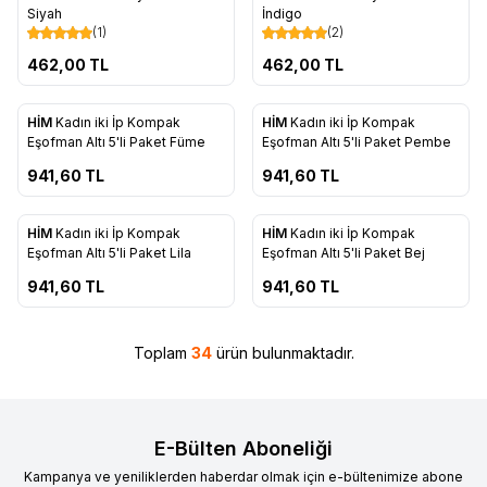
Favorilere Ekle
Favorilere Ekle
Siyah
İndigo
(1)
(2)
462,00
TL
462,00
TL
ükendi
Tükendi
HİM
Kadın iki İp Kompak
HİM
Kadın iki İp Kompak
Favorilere Ekle
Favorilere Ekle
Eşofman Altı 5'li Paket Füme
Eşofman Altı 5'li Paket Pembe
941,60
TL
941,60
TL
ükendi
Tükendi
HİM
Kadın iki İp Kompak
HİM
Kadın iki İp Kompak
Favorilere Ekle
Favorilere Ekle
Eşofman Altı 5'li Paket Lila
Eşofman Altı 5'li Paket Bej
941,60
TL
941,60
TL
Toplam
34
ürün bulunmaktadır.
E-Bülten Aboneliği
Kampanya ve yeniliklerden haberdar olmak için e-bültenimize abone