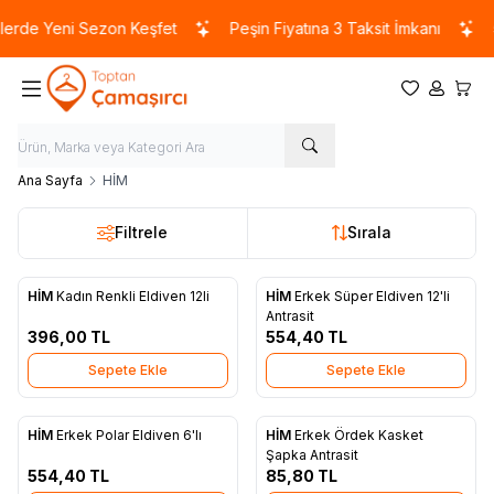
rde Yeni Sezon Keşfet
Peşin Fiyatına 3 Taksit İmkanı
5
Favorilerim
Hesabım
Sepet
Ana Sayfa
HİM
Filtrele
Sırala
HİM
Kadın Renkli Eldiven 12li
HİM
Erkek Süper Eldiven 12'li
Favorilere Ekle
Favorilere Ekle
Antrasit
396,00
TL
554,40
TL
Sepete Ekle
Sepete Ekle
HİM
Erkek Polar Eldiven 6'lı
HİM
Erkek Ördek Kasket
Favorilere Ekle
Favorilere Ekle
Şapka Antrasit
554,40
TL
85,80
TL