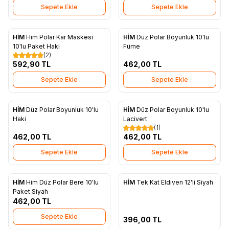
Sepete Ekle
Sepete Ekle
HİM
Him Polar Kar Maskesi
HİM
Düz Polar Boyunluk 10'lu
Favorilere Ekle
Favorilere Ekle
10'lu Paket Haki
Füme
(2)
592,90
TL
462,00
TL
Sepete Ekle
Sepete Ekle
HİM
Düz Polar Boyunluk 10'lu
HİM
Düz Polar Boyunluk 10'lu
Favorilere Ekle
Favorilere Ekle
Haki
Lacivert
(1)
462,00
TL
462,00
TL
Sepete Ekle
Sepete Ekle
Tükendi
HİM
Him Düz Polar Bere 10'lu
HİM
Tek Kat Eldiven 12'li Siyah
Favorilere Ekle
Favorilere Ekle
Paket Siyah
462,00
TL
Sepete Ekle
396,00
TL