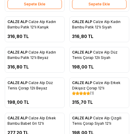
Sepete Ekle
Sepete Ekle
ükendi
Tükendi
CALZE ALP
Calze Alp Kadın
CALZE ALP
Calze Alp Kadın
Favorilere Ekle
Favorilere Ekle
Bambu Patik 12'li Karışık
Bambu Patik 12'li Siyah
316,80
TL
316,80
TL
ükendi
Tükendi
CALZE ALP
Calze Alp Kadın
CALZE ALP
Calze Alp Düz
Favorilere Ekle
Favorilere Ekle
Bambu Patik 12'li Beyaz
Tenis Çorap 12li Siyah
316,80
TL
198,00
TL
ükendi
Tükendi
CALZE ALP
Calze Alp Düz
CALZE ALP
Calze Alp Erkek
Favorilere Ekle
Favorilere Ekle
Tenis Çorap 12li Beyaz
Dikişsiz Çorap 12'li
(1)
198,00
TL
315,70
TL
ükendi
Tükendi
CALZE ALP
Calze Alp Erkek
CALZE ALP
Calze Alp Çizgili
Favorilere Ekle
Favorilere Ekle
Bambu Babet Gri 12'li
Tenis Çorap Siyah 12'li
277,20
TL
198,00
TL