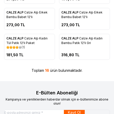
ükendi
Tükendi
CALZE ALP
Calze Alp Erkek
CALZE ALP
Calze Alp Erkek
Favorilere Ekle
Favorilere Ekle
Bambu Babet 12'li
Bambu Babet 12'li
273,00
TL
273,00
TL
ükendi
Tükendi
CALZE ALP
Calze Alp Kadın
CALZE ALP
Calze Alp Kadın
Favorilere Ekle
Favorilere Ekle
Tül Patik 12'li Paket
Bambu Patik 12'li Gri
(1)
181,50
TL
316,80
TL
Toplam
16
ürün bulunmaktadır.
E-Bülten Aboneliği
Kampanya ve yeniliklerden haberdar olmak için e-bültenimize abone
olun!
Kayıt Ol