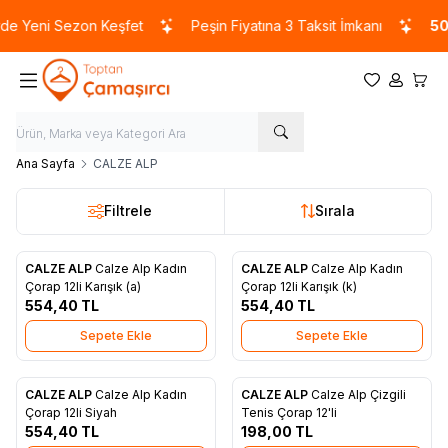
e Yeni Sezon Keşfet
Peşin Fiyatına 3 Taksit İmkanı
500
Favorilerim
Hesabım
Sepet
Ana Sayfa
CALZE ALP
Filtrele
Sırala
CALZE ALP
Calze Alp Kadın
CALZE ALP
Calze Alp Kadın
Favorilere Ekle
Favorilere Ekle
Çorap 12li Karışık (a)
Çorap 12li Karışık (k)
554,40
TL
554,40
TL
Sepete Ekle
Sepete Ekle
CALZE ALP
Calze Alp Kadın
CALZE ALP
Calze Alp Çizgili
Favorilere Ekle
Favorilere Ekle
Çorap 12li Siyah
Tenis Çorap 12'li
554,40
TL
198,00
TL