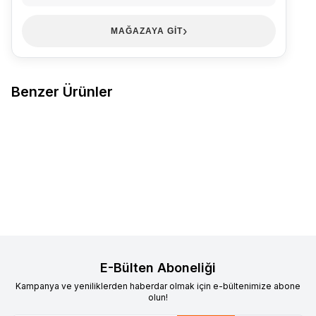
›
MAĞAZAYA GİT
Benzer Ürünler
ACTİVE
Active Kadın Plates
OCEAN
Ocean Kadın Sneakers
Favorilere Ekle
Favorilere Ekle
Babet 12'li Siyah
Patik 12'li Ekru
712,80
TL
554,40
TL
Sepete Ekle
Sepete Ekle
E-Bülten Aboneliği
Kampanya ve yeniliklerden haberdar olmak için e-bültenimize abone
olun!