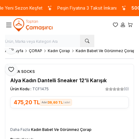
 Yeni Sezon Keşfet
Peşin Fiyatına 3 Taksit İmkanı
5000
Favorilerim
Hesabım
Sepet
Paylaş
Ana Sayfa
ÇORAP
Kadın Çorap
Kadın Babet Ve Görünmez Çorap
Favoriye Ekle
ALYA SOCKS
Alya Kadın Dantelli Sneaker 12'li Karışık
Ürün Kodu :
TCF1475
(0)
475,20
TL
39,60 TL
/ adet
SEPETE EKLE
Daha Fazla
Kadın Babet Ve Görünmez Çorap