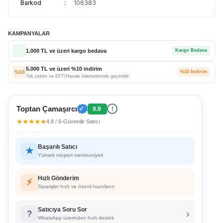
Barkod
:
106383
KAMPANYALAR
1.000 TL ve üzeri kargo bedava
Kargo Bedava
5.000 TL ve üzeri %10 indirim
%10
%10 İndirim
Tek çekim ve EFT/Havale ödemelerinde geçerlidir.
Toptan Çamaşırcı
✓
9.9
!
★★★★★
4.8 / 5
•
Güvenilir Satıcı
Başarılı Satıcı
★
Yüksek müşteri memnuniyeti
Hızlı Gönderim
⚡
Siparişler hızlı ve özenli hazırlanır
Satıcıya Soru Sor
›
?
WhatsApp üzerinden hızlı destek