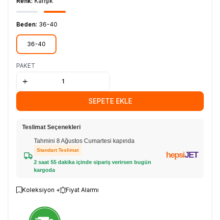
Renk:
Karışık
Beden:
36-40
36-40
PAKET
SEPETE EKLE
Teslimat Seçenekleri
Tahmini 8 Ağustos Cumartesi kapında
Standart Teslimat
hepsi
JET
2 saat 55 dakika içinde sipariş verirsen bugün
kargoda
Koleksiyon +
Fiyat Alarmı