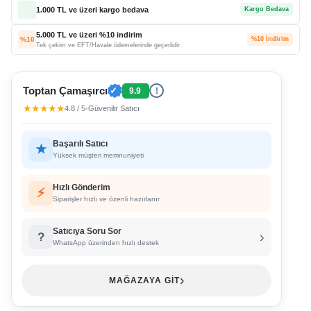
1.000 TL ve üzeri kargo bedava
Kargo Bedava
5.000 TL ve üzeri %10 indirim
%10
%10 İndirim
Tek çekim ve EFT/Havale ödemelerinde geçerlidir.
Toptan Çamaşırcı
✓
9.9
!
★★★★★
4.8 / 5
•
Güvenilir Satıcı
Başarılı Satıcı
★
Yüksek müşteri memnuniyeti
Hızlı Gönderim
⚡
Siparişler hızlı ve özenli hazırlanır
Satıcıya Soru Sor
›
?
WhatsApp üzerinden hızlı destek
›
MAĞAZAYA GİT