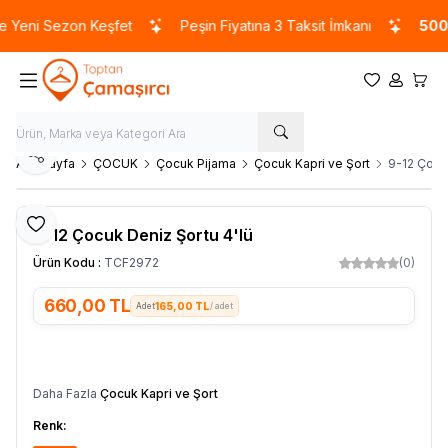
Yeni Sezon Keşfet
Peşin Fiyatına 3 Taksit İmkanı
5000
Favorilerim
Hesabım
Sepet
Paylaş
Ana Sayfa
ÇOCUK
Çocuk Pijama
Çocuk Kapri ve Şort
9-12 Çocuk
Favoriye Ekle
9-12 Çocuk Deniz Şortu 4'lü
Ürün Kodu :
TCF2972
(0)
660,00
TL
165,00 TL
/ adet
SEPETE EKLE
Daha Fazla
Çocuk Kapri ve Şort
Renk: