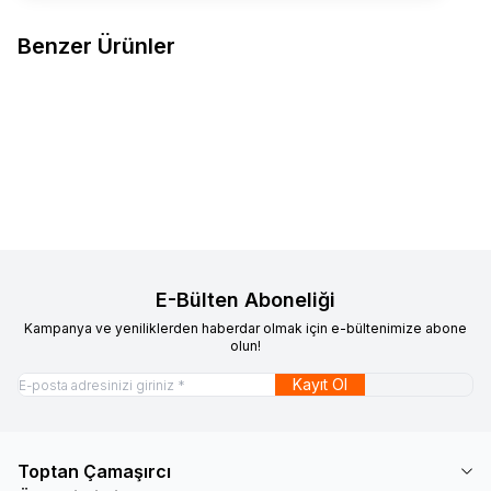
Benzer Ürünler
13-16 Çocuk Deniz Şortu 4'lü
Favorilere Ekle
660,00
TL
Sepete Ekle
E-Bülten Aboneliği
Kampanya ve yeniliklerden haberdar olmak için e-bültenimize abone
olun!
Kayıt Ol
Toptan Çamaşırcı