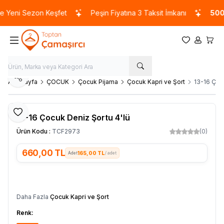
Yeni Sezon Keşfet
Peşin Fiyatına 3 Taksit İmkanı
5000
Favorilerim
Hesabım
Sepet
Paylaş
Ana Sayfa
ÇOCUK
Çocuk Pijama
Çocuk Kapri ve Şort
13-16 Çocu
Favoriye Ekle
13-16 Çocuk Deniz Şortu 4'lü
Ürün Kodu :
TCF2973
(0)
660,00
TL
165,00 TL
/ adet
SEPETE EKLE
Daha Fazla
Çocuk Kapri ve Şort
Renk: