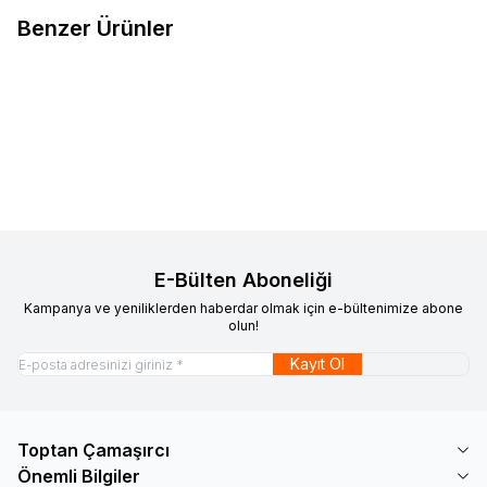
Benzer Ürünler
9-12 Çocuk Deniz Şortu 4'lü
Favorilere Ekle
660,00
TL
Sepete Ekle
E-Bülten Aboneliği
Kampanya ve yeniliklerden haberdar olmak için e-bültenimize abone
olun!
Kayıt Ol
Toptan Çamaşırcı
Önemli Bilgiler