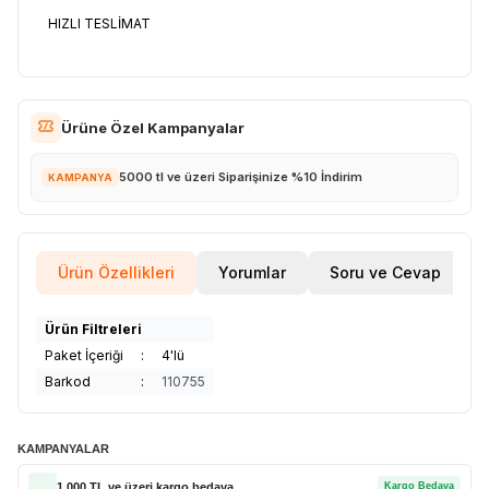
HIZLI TESLİMAT
Ürüne Özel Kampanyalar
5000 tl ve üzeri Siparişinize %10 İndirim
KAMPANYA
Ürün Özellikleri
Yorumlar
Soru ve Cevap
Ürün Filtreleri
Paket İçeriği
:
4'lü
Barkod
:
110755
KAMPANYALAR
1.000 TL ve üzeri kargo bedava
Kargo Bedava