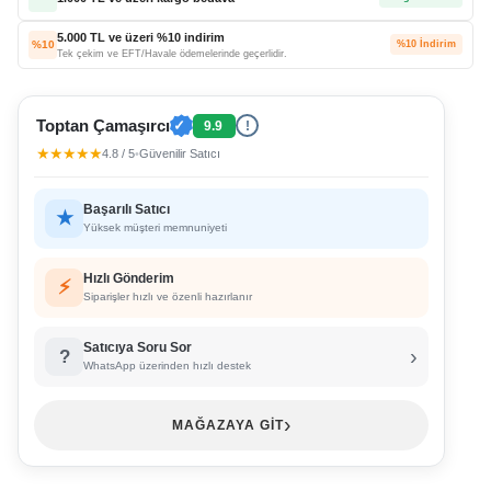
5.000 TL ve üzeri %10 indirim
%10
%10 İndirim
Tek çekim ve EFT/Havale ödemelerinde geçerlidir.
Toptan Çamaşırcı
✓
9.9
!
★★★★★
4.8 / 5
•
Güvenilir Satıcı
Başarılı Satıcı
★
Yüksek müşteri memnuniyeti
Hızlı Gönderim
⚡
Siparişler hızlı ve özenli hazırlanır
Satıcıya Soru Sor
›
?
WhatsApp üzerinden hızlı destek
›
MAĞAZAYA GİT