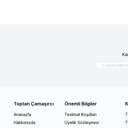
Ka
Toptan Çamaşırcı
Önemli Bilgiler
K
Anasayfa
Teslimat Koşulları
T
Hakkımızda
Üyelik Sözleşmesi
T