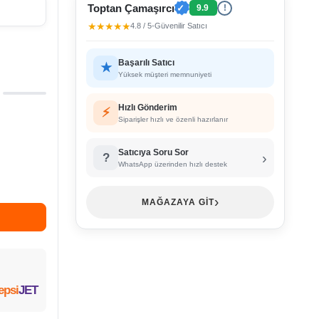
Toptan Çamaşırcı
✓
9.9
!
★★★★★
4.8 / 5
•
Güvenilir Satıcı
Başarılı Satıcı
★
Yüksek müşteri memnuniyeti
Hızlı Gönderim
⚡
Siparişler hızlı ve özenli hazırlanır
Satıcıya Soru Sor
›
?
WhatsApp üzerinden hızlı destek
›
MAĞAZAYA GİT
epsi
JET