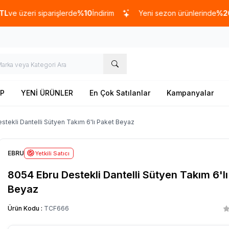
üzeri siparişlerde
%10
İndirim
Yeni sezon ürünlerinde
%20
indir
P
YENİ ÜRÜNLER
En Çok Satılanlar
Kampanyalar
stekli Dantelli Sütyen Takım 6'lı Paket Beyaz
EBRU
Yetkili Satıcı
8054 Ebru Destekli Dantelli Sütyen Takım 6'lı
Beyaz
Ürün Kodu :
TCF666