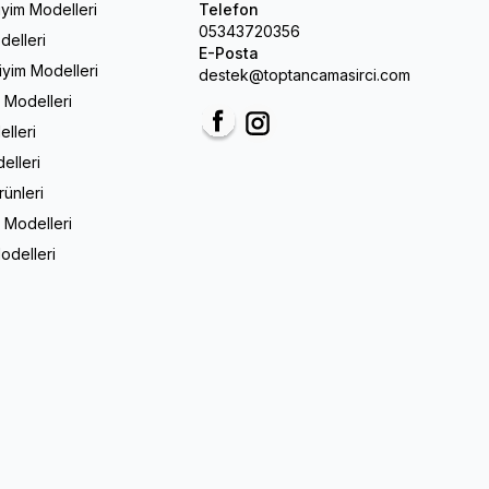
iyim Modelleri
Telefon
05343720356
delleri
E-Posta
Giyim Modelleri
destek@toptancamasirci.com
m Modelleri
elleri
Facebook
Instagram
elleri
rünleri
 Modelleri
odelleri