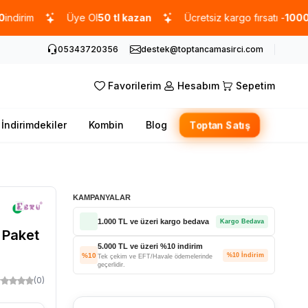
im
Üye Ol
50 tl kazan
Ücretsiz kargo fırsatı -
1000 TL
üz
05343720356
destek@toptancamasirci.com
Favorilerim
Hesabım
Sepetim
İndirimdekiler
Kombin
Blog
Toptan Satış
KAMPANYALAR
1.000 TL ve üzeri kargo bedava
Kargo Bedava
 Paket
5.000 TL ve üzeri %10 indirim
%10
%10 İndirim
Tek çekim ve EFT/Havale ödemelerinde
geçerlidir.
(0)