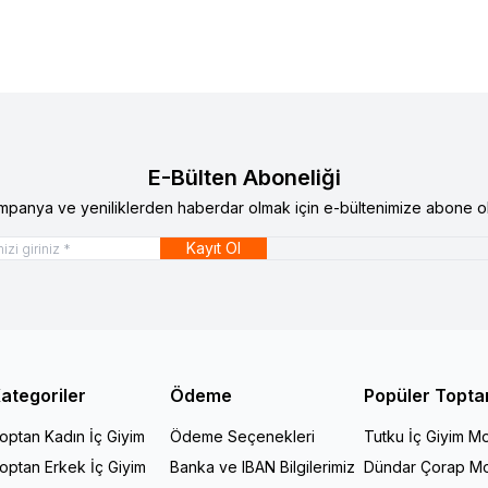
E-Bülten Aboneliği
mpanya ve yeniliklerden haberdar olmak için e-bültenimize abone ol
Kayıt Ol
ategoriler
Ödeme
Popüler Topta
optan Kadın İç Giyim
Ödeme Seçenekleri
Tutku İç Giyim Mo
optan Erkek İç Giyim
Banka ve IBAN Bilgilerimiz
Dündar Çorap Mo