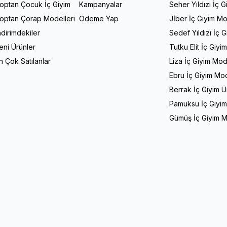
optan Çocuk İç Giyim
Kampanyalar
Seher Yıldızı İç G
optan Çorap Modelleri
Ödeme Yap
Jİber İç Giyim Mo
ndirimdekiler
Sedef Yıldızı İç 
eni Ürünler
Tutku Elit İç Giyi
n Çok Satılanlar
Liza İç Giyim Mod
Ebru İç Giyim Mod
Berrak İç Giyim Ü
Pamuksu İç Giyim
Gümüş İç Giyim M