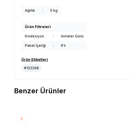
Ağırlık
:
0 kg
Ürün Filtreleri
Koleksiyon
:
Anneler Günü
Paket İçeriği
:
6'lı
Ürün Etiketleri
#102298
Benzer Ürünler
EBRU
8054 Ebru Destekli Dantelli Sütyen Takım
EBRU
80
Favorilere Ekle
Favori
6'lı Paket Mürdüm
6'lı Pake
1.607,10
TL
1.607,1