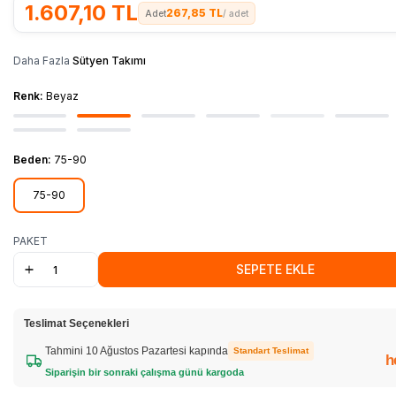
1.607,10
TL
267,85 TL
/ adet
Daha Fazla
Sütyen Takımı
Renk:
Beyaz
Beden:
75-90
75-90
PAKET
SEPETE EKLE
Teslimat Seçenekleri
Tahmini 10 Ağustos Pazartesi kapında
Standart Teslimat
h
Siparişin bir sonraki çalışma günü kargoda