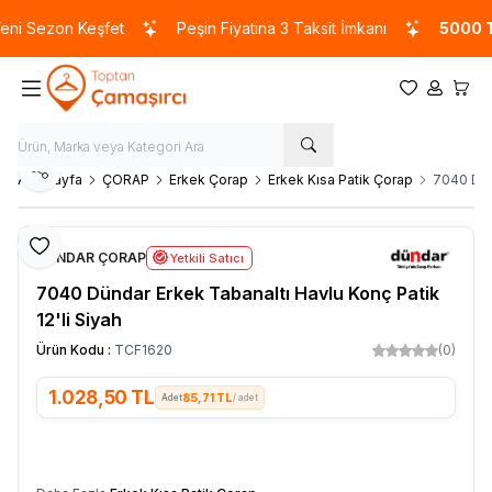
i Sezon Keşfet
Peşin Fiyatına 3 Taksit İmkanı
5000 TL
Favorilerim
Hesabım
Sepet
Paylaş
Ana Sayfa
ÇORAP
Erkek Çorap
Erkek Kısa Patik Çorap
7040 Dünd
Favoriye Ekle
DÜNDAR ÇORAP
Yetkili Satıcı
7040 Dündar Erkek Tabanaltı Havlu Konç Patik
12'li Siyah
Ürün Kodu :
TCF1620
(0)
1.028,50
TL
85,71 TL
/ adet
SEPETE EKLE