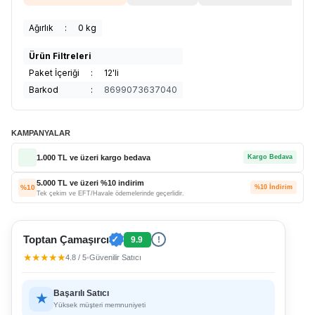
Ağırlık
:
0 kg
Ürün Filtreleri
Paket İçeriği
:
12'li
Barkod
:
8699073637040
KAMPANYALAR
1.000 TL ve üzeri kargo bedava
Kargo Bedava
5.000 TL ve üzeri %10 indirim
%10
%10 İndirim
Tek çekim ve EFT/Havale ödemelerinde geçerlidir.
Toptan Çamaşırcı
✓
9.9
!
★★★★★
4.8 / 5
•
Güvenilir Satıcı
Başarılı Satıcı
★
Yüksek müşteri memnuniyeti