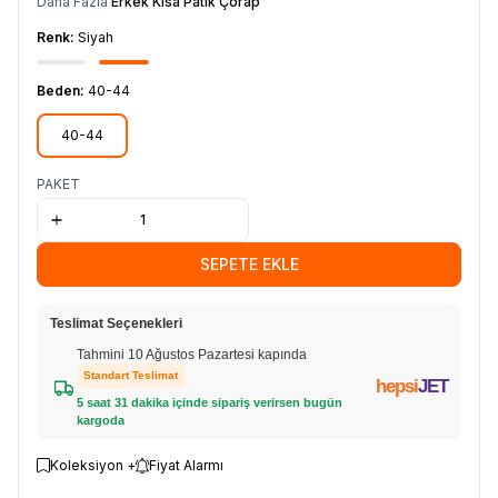
Daha Fazla
Erkek Kısa Patik Çorap
Renk:
Siyah
Beden:
40-44
40-44
PAKET
SEPETE EKLE
Teslimat Seçenekleri
Tahmini 10 Ağustos Pazartesi kapında
Standart Teslimat
hepsi
JET
5 saat 31 dakika içinde sipariş verirsen bugün
kargoda
Koleksiyon +
Fiyat Alarmı